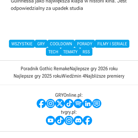
Guinnessa jako największa klapa w historii kina. Jest
odpowiedzialny za upadek studia
WSZYSTKIE
GRY
COOLDOWN
PORADY
FILMY I SERIALE
TECH
TEMATY
RSS
Poradnik Gothic Remake
Najlepsze gry 2026 roku
Najlepsze gry 2025 roku
Wiedźmin 4
Najbliższe premiery
GRYOnline.pl:
tvgry.pl: