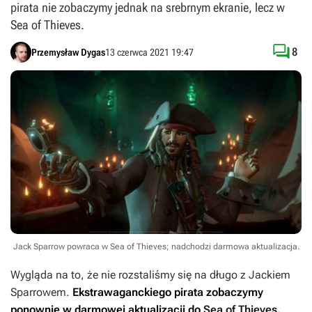
pirata nie zobaczymy jednak na srebrnym ekranie, lecz w
Sea of Thieves.

8
Przemysław Dygas
13 czerwca 2021 19:47
Jack Sparrow powraca w Sea of Thieves; nadchodzi darmowa aktualizacja.
Wygląda na to, że nie rozstaliśmy się na długo z Jackiem
Sparrowem.
Ekstrawaganckiego pirata zobaczymy
ponownie w darmowej aktualizacji do
Sea of Thieves
.