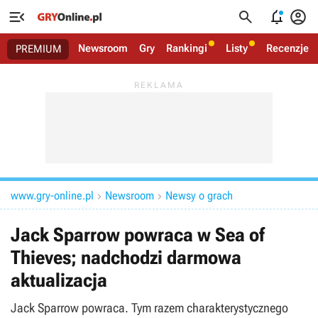




Newsroom
Gry
Rankingi
Listy
Recenzje
PREMIUM
www.gry-online.pl
Newsroom
Newsy o grach


Jack Sparrow powraca w Sea of
Thieves; nadchodzi darmowa
aktualizacja
Jack Sparrow powraca. Tym razem charakterystycznego