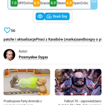

7.0
6.9
8.9
6.9
GRYOnline
Gracze
Steam
OpenCritic


Oceń Grę

56
patche i aktualizacje
Piraci z Karaibów (marka)
sandbox
gry o pir
Autor:
Przemysław Dygas
Przebojowe Party Animals z
Fallout 76 - zapowiedziano