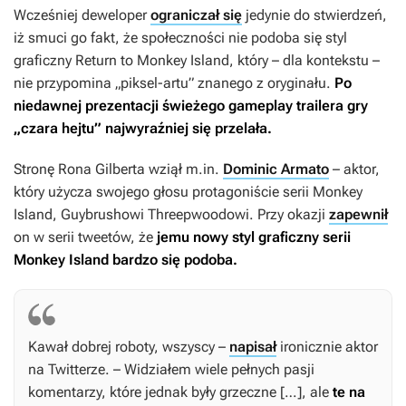
Wcześniej deweloper
ograniczał się
jedynie do stwierdzeń,
iż smuci go fakt, że społeczności nie podoba się styl
graficzny
Return to Monkey Island
, który – dla kontekstu –
nie przypomina „piksel-artu” znanego z oryginału.
Po
niedawnej prezentacji świeżego gameplay trailera gry
„czara hejtu” najwyraźniej się przelała.
Stronę Rona Gilberta wziął m.in.
Dominic Armato
– aktor,
który użycza swojego głosu protagoniście serii
Monkey
Island
, Guybrushowi Threepwoodowi. Przy okazji
zapewnił
on w serii tweetów, że
jemu
nowy styl graficzny serii
Monkey Island
bardzo się podoba.
Kawał dobrej roboty, wszyscy –
napisał
ironicznie aktor
na Twitterze. – Widziałem wiele pełnych pasji
komentarzy, które jednak były grzeczne […], ale
te na