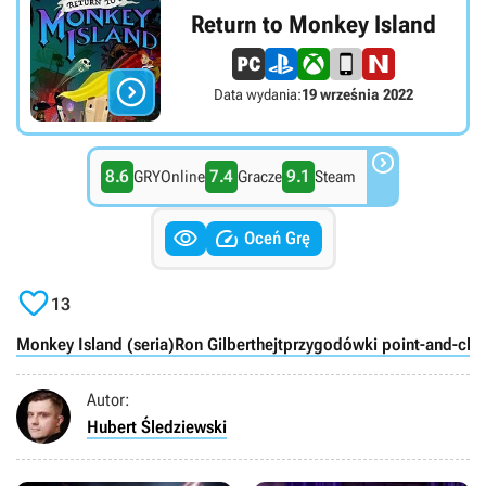
Return to Monkey Island

Data wydania:
19 września 2022

8.6
7.4
9.1
GRYOnline
Gracze
Steam


Oceń Grę

13
Monkey Island (seria)
Ron Gilbert
hejt
przygodówki point-and-clic
Autor:
Hubert Śledziewski