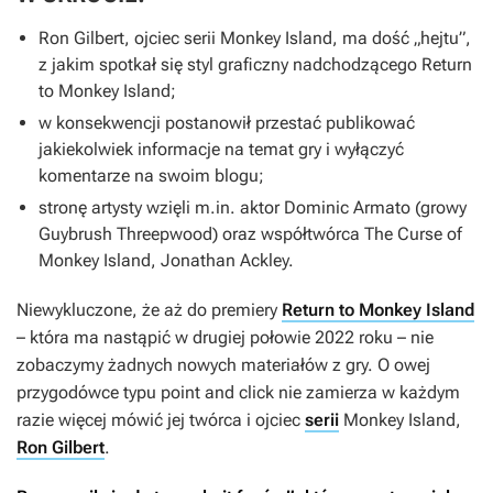
Ron Gilbert, ojciec serii
Monkey Island
, ma dość „hejtu”,
z jakim spotkał się styl graficzny nadchodzącego
Return
to Monkey Island
;
w konsekwencji postanowił przestać publikować
jakiekolwiek informacje na temat gry i wyłączyć
komentarze na swoim blogu;
stronę artysty wzięli m.in. aktor Dominic Armato (growy
Guybrush Threepwood) oraz współtwórca
The Curse of
Monkey Island
, Jonathan Ackley.
Niewykluczone, że aż do premiery
Return to Monkey Island
– która ma nastąpić w drugiej połowie 2022 roku – nie
zobaczymy żadnych nowych materiałów z gry. O owej
przygodówce typu point and click nie zamierza w każdym
razie więcej mówić jej twórca i ojciec
serii
Monkey Island
,
Ron Gilbert
.