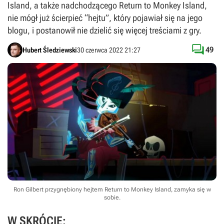
Island, a także nadchodzącego Return to Monkey Island,
nie mógł już ścierpieć “hejtu”, który pojawiał się na jego
blogu, i postanowił nie dzielić się więcej treściami z gry.

49
Hubert Śledziewski
30 czerwca 2022 21:27
Ron Gilbert przygnębiony hejtem Return to Monkey Island, zamyka się w
sobie.
W SKRÓCIE: