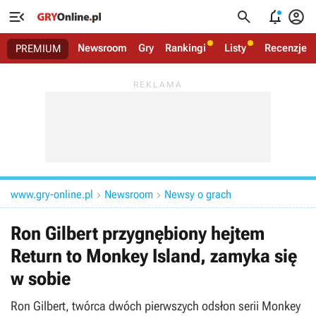




Newsroom
Gry
Rankingi
Listy
Recenzje
PREMIUM
www.gry-online.pl
Newsroom
Newsy o grach


Ron Gilbert przygnębiony hejtem
Return to Monkey Island, zamyka się
w sobie
Ron Gilbert, twórca dwóch pierwszych odsłon serii Monkey