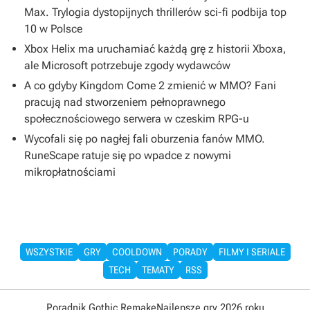
Max. Trylogia dystopijnych thrillerów sci-fi podbija top
10 w Polsce
Xbox Helix ma uruchamiać każdą grę z historii Xboxa,
ale Microsoft potrzebuje zgody wydawców
A co gdyby Kingdom Come 2 zmienić w MMO? Fani
pracują nad stworzeniem pełnoprawnego
społecznościowego serwera w czeskim RPG-u
Wycofali się po nagłej fali oburzenia fanów MMO.
RuneScape ratuje się po wpadce z nowymi
mikropłatnościami
WSZYSTKIE
GRY
COOLDOWN
PORADY
FILMY I SERIALE
TECH
TEMATY
RSS
Poradnik Gothic Remake
Najlepsze gry 2026 roku