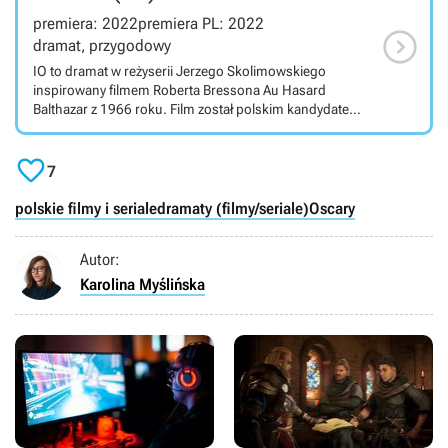
premiera: 2022
premiera PL: 2022

dramat, przygodowy
IO to dramat w reżyserii Jerzego Skolimowskiego
inspirowany filmem Roberta Bressona Au Hasard
Balthazar z 1966 roku. Film został polskim kandydatem
do Oscara w kategorii najlepszy pełnometrażowy film
międzynarodowy w 2022 roku. Film przedstawia

perspektywę zwierzęcia, dla którego świat wydaje się być
7
tajemniczą zagadką. IO, zwykły szary osiołek, spotyka na
swojej drodze ludzi dobrych i złych, doświadcza radości
polskie filmy i seriale
dramaty (filmy/seriale)
Oscary
i bólu; choć jego losem rządzi przypadek, IO ani na
chwilę nie traci swojej niewinności. W rolach głównych:
Autor:
Sandra Drzymalska, Lorenzo Zurzolo, Mateusz
Kościukiewicz, Isabelle Huppert.
Karolina Myślińska