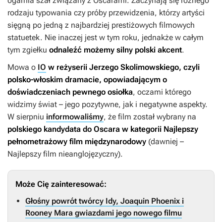
ogarnia szał związany z Oscarami. Zaczynają się różnego
rodzaju typowania czy próby przewidzenia, którzy artyści
sięgną po jedną z najbardziej prestiżowych filmowych
statuetek. Nie inaczej jest w tym roku, jednakże w całym
tym zgiełku
odnaleźć możemy silny polski akcent
.
Mowa o
IO
w reżyserii Jerzego Skolimowskiego, czyli
polsko-włoskim dramacie, opowiadającym o
doświadczeniach pewnego osiołka
, oczami którego
widzimy świat – jego pozytywne, jak i negatywne aspekty.
W sierpniu
informowaliśmy
, że film został wybrany na
polskiego kandydata do Oscara w kategorii Najlepszy
pełnometrażowy film międzynarodowy
(dawniej –
Najlepszy film nieanglojęzyczny).
Może Cię zainteresować:
Głośny powrót twórcy Idy, Joaquin Phoenix i
Rooney Mara gwiazdami jego nowego filmu