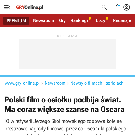




Newsroom
Gry
Rankingi
Listy
Recenzje
PREMIUM
www.gry-online.pl
Newsroom
Newsy o filmach i serialach


Polski film o osiołku podbija świat.
Ma coraz większe szanse na Oscara
IO w reżyserii Jerzego Skolimowskiego zdobywa kolejne
prestiżowe nagrody filmowe, przez co Oscar dla polskiego