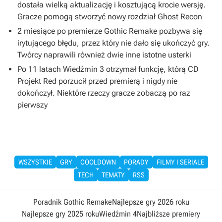
dostała wielką aktualizację i kosztującą krocie wersję.
Gracze pomogą stworzyć nowy rozdział Ghost Recon
2 miesiące po premierze Gothic Remake pozbywa się
irytującego błędu, przez który nie dało się ukończyć gry.
Twórcy naprawili również dwie inne istotne usterki
Po 11 latach Wiedźmin 3 otrzymał funkcję, którą CD
Projekt Red porzucił przed premierą i nigdy nie
dokończył. Niektóre rzeczy gracze zobaczą po raz
pierwszy
WSZYSTKIE
GRY
COOLDOWN
PORADY
FILMY I SERIALE
TECH
TEMATY
RSS
Poradnik Gothic Remake
Najlepsze gry 2026 roku
Najlepsze gry 2025 roku
Wiedźmin 4
Najbliższe premiery