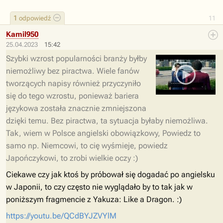
1
odpowiedź
11
Kamil950
25.04.2023
15:42
Szybki wzrost popularności branży byłby
niemożliwy bez piractwa. Wiele fanów
tworzących napisy również przyczyniło
się do tego wzrostu, ponieważ bariera
językowa została znacznie zmniejszona
dzięki temu. Bez piractwa, ta sytuacja byłaby niemożliwa.
Tak, wiem w Polsce angielski obowiązkowy, Powiedz to
samo np. Niemcowi, to cię wyśmieje, powiedz
Japończykowi, to zrobi wielkie oczy :)
Ciekawe czy jak ktoś by próbował się dogadać po angielsku
w Japonii, to czy często nie wyglądało by to tak jak w
poniższym fragmencie z Yakuza: Like a Dragon. :)
https://youtu.be/QCdBYJZVYlM