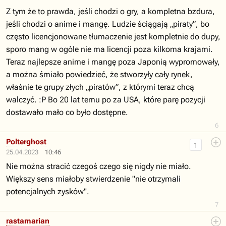
Z tym że to prawda, jeśli chodzi o gry, a kompletna bzdura,
jeśli chodzi o anime i mangę. Ludzie ściągają „piraty”, bo
często licencjonowane tłumaczenie jest kompletnie do dupy,
sporo mang w ogóle nie ma licencji poza kilkoma krajami.
Teraz najlepsze anime i mangę poza Japonią wypromowały,
a można śmiało powiedzieć, że stworzyły cały rynek,
właśnie te grupy złych „piratów”, z którymi teraz chcą
walczyć. :P Bo 20 lat temu po za USA, które parę pozycji
dostawało mało co było dostępne.
6
Polterghost
1
25.04.2023
10:46
Nie można stracić czegoś czego się nigdy nie miało.
Większy sens miałoby stwierdzenie "nie otrzymali
potencjalnych zysków".
7
rastamarian