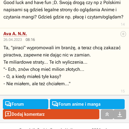
Good luck and have fun ;D. Swoją drogą czy np z Polskimi
napisami są gdzieś legalne strony do oglądania Anime i
czytania mangi? Gdzieś gdzie np. płacę i czytam/oglądam?
14
Ava A. N.N.
26.04.2023
08:16
Ta, "piraci" wypromowali im branżę, a teraz chcą zakazać
piractwa, zapewne nie dając nic w zamian.
Te miliardowe straty... Te ich wyliczenia...
"- Ech, znów chcę mieć milion złotych...
- O, a kiedy miałeś tyle kasy?
- Nie miałem, ale też chciałem..."
15


Forum
Forum anime i manga



Dodaj komentarz