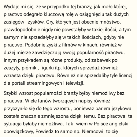
Wydaje mi się, że w przypadku tej branży, jak mało której,
piractwo odegrało kluczową rolę w osiągnięciu tak dużych
zasięgów i zysków. Gry, których jest obecnie mnóstwo,
prawdopodobnie nigdy nie powstałyby w takiej ilości, a tym
samym nie sprzedałyby się w takich ilościach, gdyby nie
piractwo. Podobnie zyski z filmów w kinach, również w
dużej mierze zawdzięczają swoją popularność piractwu.
Innym przykładem są różne produkty, od zabawek po
zeszyty, piórniki, figurki itp. których sprzedaż również
wzrasta dzięki piractwu. Również nie sprzedaliby tyle licencji
dla portali streamingowych i telewizji.
Szybki wzrost popularności branży byłby niemożliwy bez
piractwa. Wiele fanów tworzących napisy również
przyczyniło się do tego wzrostu, ponieważ bariera językowa
została znacznie zmniejszona dzięki temu. Bez piractwa, ta
sytuacja byłaby niemożliwa. Tak, wiem w Polsce angielski
obowiązkowy, Powiedz to samo np. Niemcowi, to cię