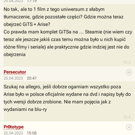
25.04.2023
17:19
No tak, ale to 1 film z tego uniwersum z słabym
tłumaczenie, gdzie pozostałe części? Gdzie można teraz
obejrzeć GiTS + Arise?
Co prawda mam komplet GiTSa na ... Steamie (nie wiem czy
teraz ale jeszcze jakiś czas temu można było u nich kupić
różne filmy i seriale) ale praktycznie gdzie indziej jest nie do
obejrzenia
10.3
Persecutor
25.04.2023
20:47
Szukaj na allegro, jeśli dobrze ogarniam wszystko poza
Arise było w polsce oficjalnie wydane na dvd i napisy były do
tych wersji dobrze zrobione. Nie mam pojęcia jak z
wydaniami na blu-ry
10.4
Pr0totype
25.04.2023
15:08