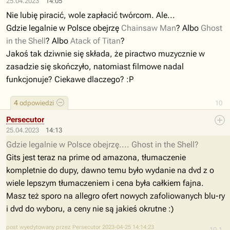
25.04.2023
14:05
Nie lubię piracić, wole zapłacić twórcom. Ale...
Gdzie legalnie w Polsce obejrzę
Chainsaw Man
? Albo
Ghost
in the Shell
? Albo
Atack of Titan
?
Jakoś tak dziwnie się składa, że piractwo muzycznie w
zasadzie się skończyło, natomiast filmowe nadal
funkcjonuje? Ciekawe dlaczego? :P
4
odpowiedzi
10
Persecutor
25.04.2023
14:13
Gdzie legalnie w Polsce obejrzę.... Ghost in the Shell?
Gits jest teraz na prime od amazona, tłumaczenie
kompletnie do dupy, dawno temu było wydanie na dvd z o
wiele lepszym tłumaczeniem i cena była całkiem fajna.
Masz też sporo na allegro ofert nowych zafoliowanych blu-ry
i dvd do wyboru, a ceny nie są jakieś okrutne :)
post wyedytowany przez Persecutor 2023-04-25 14:14:23
10.1