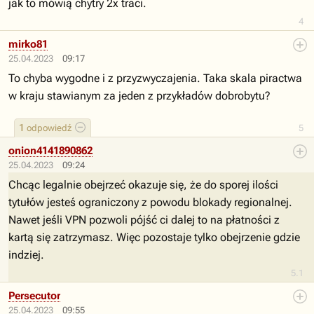
jak to mówią chytry 2x traci.
4
mirko81
25.04.2023
09:17
To chyba wygodne i z przyzwyczajenia. Taka skala piractwa
w kraju stawianym za jeden z przykładów dobrobytu?
1
odpowiedź
5
onion4141890862
25.04.2023
09:24
Chcąc legalnie obejrzeć okazuje się, że do sporej ilości
tytułów jesteś ograniczony z powodu blokady regionalnej.
Nawet jeśli VPN pozwoli pójść ci dalej to na płatności z
kartą się zatrzymasz. Więc pozostaje tylko obejrzenie gdzie
indziej.
5.1
Persecutor
25.04.2023
09:55