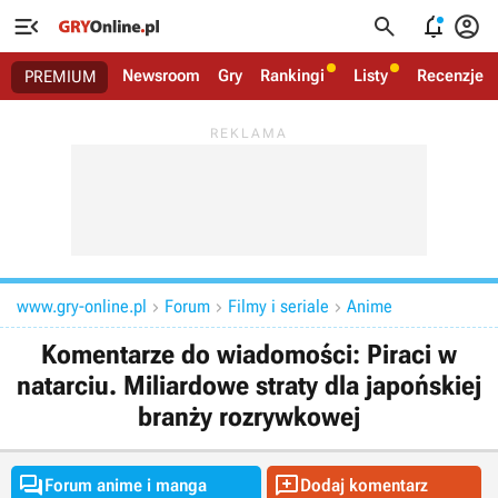




Newsroom
Gry
Rankingi
Listy
Recenzje
PREMIUM
www.gry-online.pl
Forum
Filmy i seriale
Anime



Komentarze do wiadomości: Piraci w
natarciu. Miliardowe straty dla japońskiej
branży rozrywkowej


Forum anime i manga
Dodaj komentarz