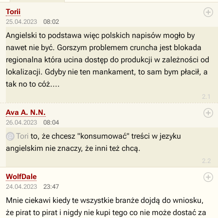
Torii
25.04.2023
08:02
Angielski to podstawa więc polskich napisów mogło by
nawet nie być. Gorszym problemem cruncha jest blokada
regionalna która ucina dostęp do produkcji w zależności od
lokalizacji. Gdyby nie ten mankament, to sam bym płacił, a
tak no to cóż....
2.1
Ava A. N.N.
26.04.2023
08:04
Tori
to, że chcesz "konsumować" treści w jezyku
angielskim nie znaczy, że inni też chcą.
2.2
WolfDale
24.04.2023
23:47
Mnie ciekawi kiedy te wszystkie branże dojdą do wniosku,
że pirat to pirat i nigdy nie kupi tego co nie może dostać za