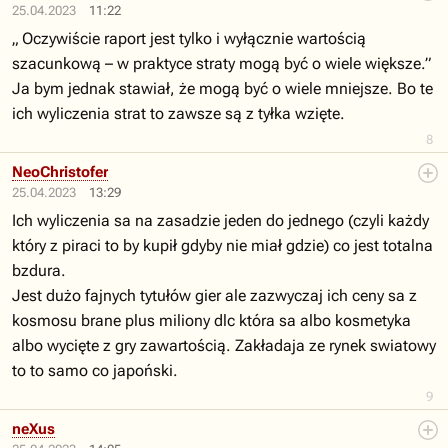
25.04.2023
11:22
„ Oczywiście raport jest tylko i wyłącznie wartością
szacunkową – w praktyce straty mogą być o wiele większe.”
Ja bym jednak stawiał, że mogą być o wiele mniejsze. Bo te
ich wyliczenia strat to zawsze są z tyłka wzięte.
8
NeoChristofer
25.04.2023
13:29
Ich wyliczenia sa na zasadzie jeden do jednego (czyli każdy
który z piraci to by kupił gdyby nie miał gdzie) co jest totalna
bzdura.
Jest dużo fajnych tytułów gier ale zazwyczaj ich ceny sa z
kosmosu brane plus miliony dlc która sa albo kosmetyka
albo wycięte z gry zawartością. Zakładaja ze rynek swiatowy
to to samo co japoński.
9
neXus