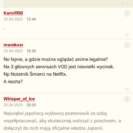
11.1
Kamil950
25.04.2023
15:40
.
12
marekusr
25.04.2023
18:56
No fajnie, a gdzie można oglądać anime legalnie?
Na 3 głównych serwisach VOD jest niewielki wycinek.
Np Notatnik Śmierci na Netflix.
A reszta?
13
Whisper_of_Ice
25.04.2023
20:50
Najwięksi japońscy wydawcy postanowili ze sobą
współpracować, aby skuteczniej walczyć z piractwem, a
dołączyć do nich mają oficjalne władze Japonii.