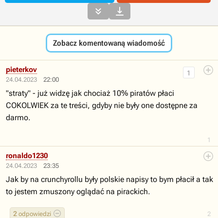


Zobacz komentowaną wiadomość
pieterkov
1
24.04.2023
22:00
"straty" - już widzę jak chociaż 10% piratów płaci
COKOLWIEK za te treści, gdyby nie były one dostępne za
darmo.
1
ronaldo1230
24.04.2023
23:35
Jak by na crunchyrollu były polskie napisy to bym płacił a tak
to jestem zmuszony oglądać na pirackich.
2
odpowiedzi
2