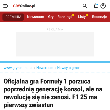




Newsroom
Gry
Rankingi
Listy
Recenzje
PREMIUM
www.gry-online.pl
Newsroom
Newsy o grach


Oficjalna gra Formuły 1 porzuca
poprzednią generację konsol, ale na
rewolucję się nie zanosi. F1 25 ma
pierwszy zwiastun