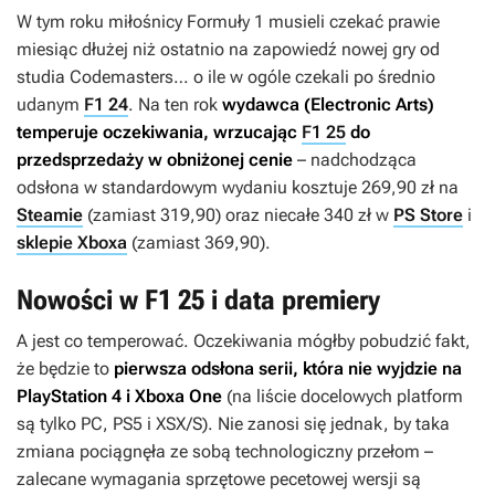
W tym roku miłośnicy Formuły 1 musieli czekać prawie
miesiąc dłużej niż ostatnio na zapowiedź nowej gry od
studia Codemasters… o ile w ogóle czekali po średnio
udanym
F1 24
. Na ten rok
wydawca (Electronic Arts)
temperuje oczekiwania, wrzucając
F1 25
do
przedsprzedaży w obniżonej cenie
– nadchodząca
odsłona w standardowym wydaniu kosztuje 269,90 zł na
Steamie
(zamiast 319,90) oraz niecałe 340 zł w
PS Store
i
sklepie Xboxa
(zamiast 369,90).
Nowości w F1 25 i data premiery
A jest co temperować. Oczekiwania mógłby pobudzić fakt,
że będzie to
pierwsza odsłona serii, która
nie wyjdzie na
PlayStation 4 i Xboxa One
(na liście docelowych platform
są tylko PC, PS5 i XSX/S). Nie zanosi się jednak, by taka
zmiana pociągnęła ze sobą technologiczny przełom –
zalecane wymagania sprzętowe pecetowej wersji są