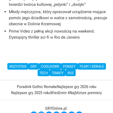
twierdzi twórca kultowej „jedynki” i „dwójki”
Młody mężczyzna, który opracował urządzenie mające
pomóc jego dziadkowi w walce z samotnością, pracuje
obecnie w Dolinie Krzemowej
Prime Video z pełną akcji nowością na weekend.
Dystopijny thriller sci-fi w Rio de Janeiro
WSZYSTKIE
GRY
COOLDOWN
PORADY
FILMY I SERIALE
TECH
TEMATY
RSS
Poradnik Gothic Remake
Najlepsze gry 2026 roku
Najlepsze gry 2025 roku
Wiedźmin 4
Najbliższe premiery
GRYOnline.pl: