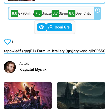

8.0
7.5
8.7
8.0
GRYOnline
Gracze
Steam
OpenCritic


Oceń Grę

1
zapowiedź (gry)
F1 / Formuła 1
trailery (gry)
gry wyścigi
PC
PS5
XS
Autor:
Krzysztof Mysiak