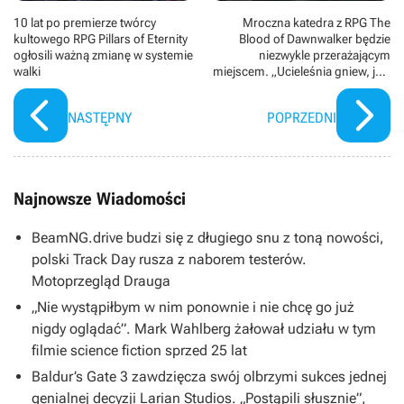
10 lat po premierze twórcy
Mroczna katedra z RPG The
kultowego RPG Pillars of Eternity
Blood of Dawnwalker będzie
ogłosili ważną zmianę w systemie
niezwykle przerażającym
walki
miejscem. „Ucieleśnia gniew, jaki
Bóg okazał grzesznikom”
NASTĘPNY
POPRZEDNI
Najnowsze Wiadomości
BeamNG.drive budzi się z długiego snu z toną nowości,
polski Track Day rusza z naborem testerów.
Motoprzegląd Drauga
„Nie wystąpiłbym w nim ponownie i nie chcę go już
nigdy oglądać”. Mark Wahlberg żałował udziału w tym
filmie science fiction sprzed 25 lat
Baldur’s Gate 3 zawdzięcza swój olbrzymi sukces jednej
genialnej decyzji Larian Studios. „Postąpili słusznie”,