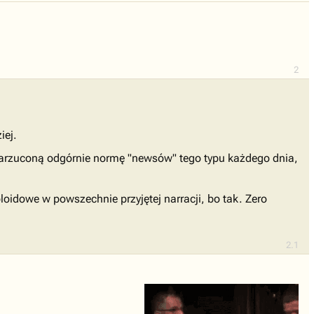
2
iej.
ć narzuconą odgórnie normę "newsów" tego typu każdego dnia,
loidowe w powszechnie przyjętej narracji, bo tak. Zero
2.1