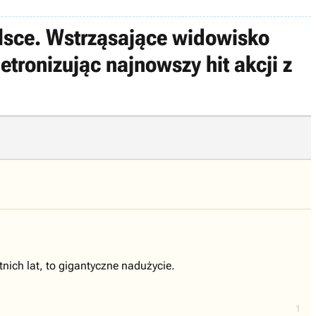
lsce. Wstrząsające widowisko
tronizując najnowszy hit akcji z
tnich lat, to gigantyczne nadużycie.
1