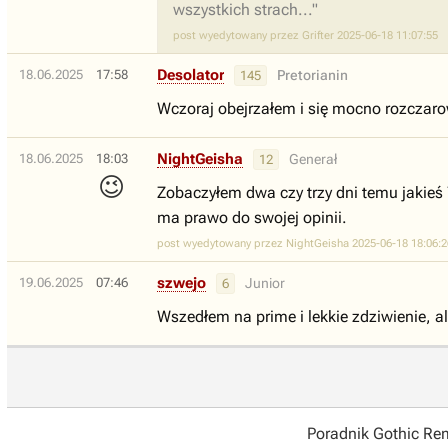
wszystkich strach..."
post wyedytowany przez Grifter 2025-06-18 11:07:55
Desolator
18.06.2025
17:58
Pretorianin
145
Wczoraj obejrzałem i się mocno rozczaro
NightGeisha
18.06.2025
18:03
Generał
12
😉
Zobaczyłem dwa czy trzy dni temu jakieś
ma prawo do swojej opinii.
post wyedytowany przez NightGeisha 2025-06-18 18:06:2
szwejo
19.06.2025
07:46
Junior
6
Wszedłem na prime i lekkie zdziwienie, al
Poradnik Gothic R