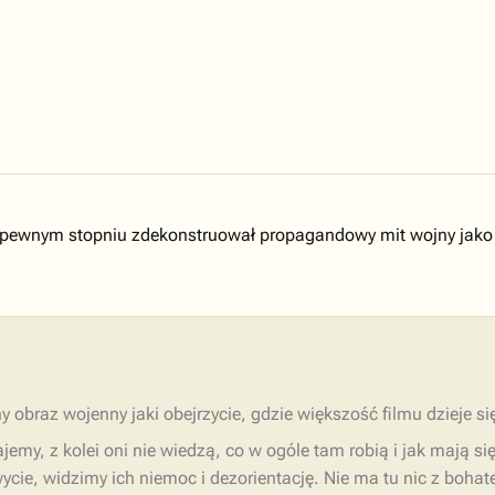
 w pewnym stopniu zdekonstruował propagandowy mit wojny jako
 obraz wojenny jaki obejrzycie, gdzie większość filmu dzieje s
najemy, z kolei oni nie wiedzą, co w ogóle tam robią i jak mają 
 wycie, widzimy ich niemoc i dezorientację. Nie ma tu nic z bohat