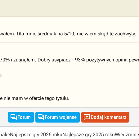
wałem. Dla mnie średniak na 5/10, nie wiem skąd te zachwyty.
 70% i zasnąłem. Dobry usypiacz - 93% pozytywnych opinii pew
6
e nie mam w ofercie tego tytułu.



Forum
Forum wojenne
Dodaj komentarz
emake
Najlepsze gry 2026 roku
Najlepsze gry 2025 roku
Wiedźmin 