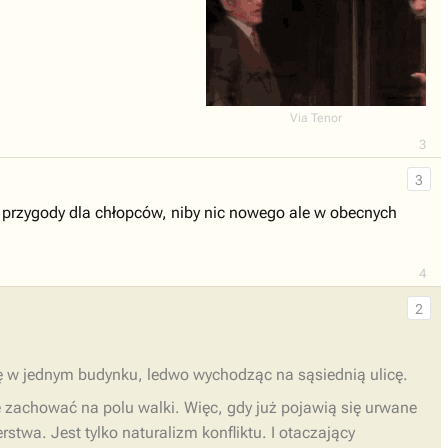
Via Tenor
3
3
 przygody dla chłopców, niby nic nowego ale w obecnych
4
2
ię w jednym budynku, ledwo wychodząc na sąsiednią ulicę.
się zachować na polu walki. Więc, gdy już pojawią się urwane
erstwa. Jest tylko naturalizm konfliktu. I otaczający