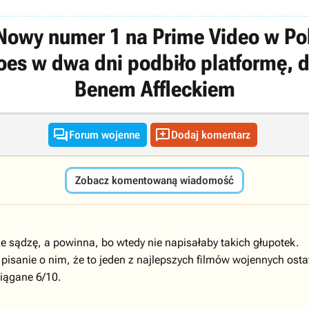
owy numer 1 na Prime Video w Po
s w dwa dni podbiło platformę, de
Benem Affleckiem


Forum wojenne
Dodaj komentarz
Zobacz komentowaną wiadomość
e sądzę, a powinna, bo wtedy nie napisałaby takich głupotek.
i pisanie o nim, że to jeden z najlepszych filmów wojennych osta
ciągane 6/10.