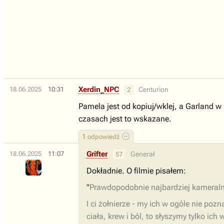
Xerdin_NPC
18.06.2025
10:31
Centurion
2
Pamela jest od kopiuj/wklej, a Garland
czasach jest to wskazane.
1
odpowiedź
Grifter
18.06.2025
11:07
Generał
57
Dokładnie. O filmie pisałem:
"
Prawdopodobnie najbardziej kameralny
I ci żołnierze - my ich w ogóle nie poz
ciała, krew i ból, to słyszymy tylko ich