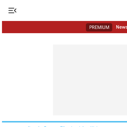

New
PREMIUM