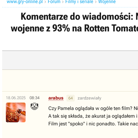
www.gry-online.pl
Forum
Filmy i seriale
Wojenne



Komentarze do wiadomości: N
wojenne z 93% na Rotten Tomatoe
arabus
18.06.2025
08:34
zardzewiały
64
🤡
Czy Pamela oglądała w ogóle ten film? Ni
A tak się składa, że akurat ja oglądałem 
Film jest "spoko" i nic ponadto. Takie na