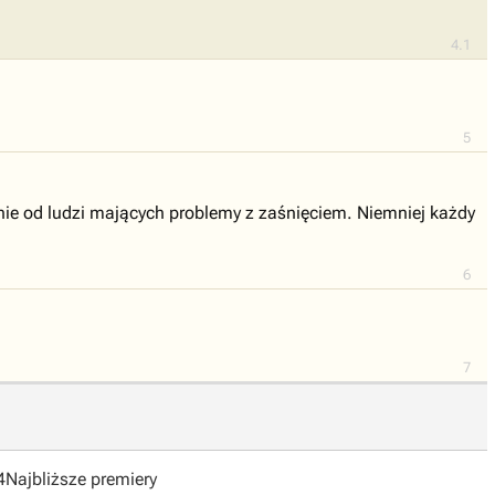
4.1
5
nie od ludzi mających problemy z zaśnięciem. Niemniej każdy
6
7
4
Najbliższe premiery