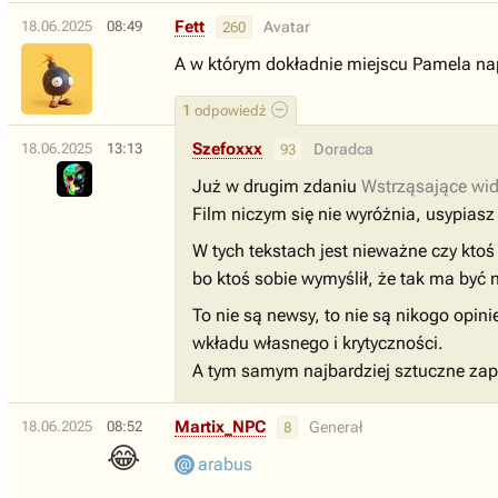
Fett
18.06.2025
08:49
Avatar
260
A w którym dokładnie miejscu Pamela nap
1
odpowiedź
Szefoxxx
18.06.2025
13:13
Doradca
93
Już w drugim zdaniu
Wstrząsające wi
Film niczym się nie wyróżnia, usypiasz 
W tych tekstach jest nieważne czy kto
bo ktoś sobie wymyślił, że tak ma być n
To nie są newsy, to nie są nikogo opin
wkładu własnego i krytyczności.
A tym samym najbardziej sztuczne zap
Martix_NPC
18.06.2025
08:52
Generał
8
😂
arabus