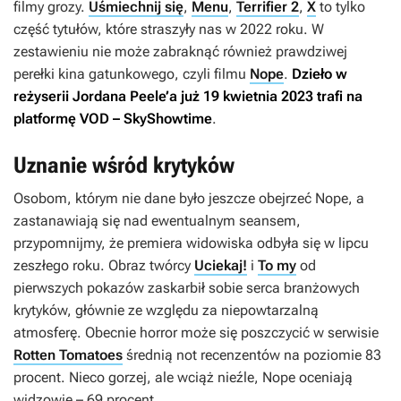
filmy grozy.
Uśmiechnij się
,
Menu
,
Terrifier 2
,
X
to tylko
część tytułów, które straszyły nas w 2022 roku. W
zestawieniu nie może zabraknąć również prawdziwej
perełki kina gatunkowego, czyli filmu
Nope
.
Dzieło w
reżyserii Jordana Peele’a już 19 kwietnia 2023 trafi na
platformę VOD – SkyShowtime
.
Uznanie wśród krytyków
Osobom, którym nie dane było jeszcze obejrzeć
Nope
, a
zastanawiają się nad ewentualnym seansem,
przypomnijmy, że premiera widowiska odbyła się w lipcu
zeszłego roku. Obraz twórcy
Uciekaj!
i
To my
od
pierwszych pokazów zaskarbił sobie serca branżowych
krytyków, głównie ze względu za niepowtarzalną
atmosferę. Obecnie horror może się poszczycić w serwisie
Rotten Tomatoes
średnią not recenzentów na poziomie 83
procent. Nieco gorzej, ale wciąż nieźle,
Nope
oceniają
widzowie – 69 procent.