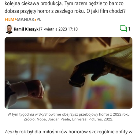
kolejna ciekawa produkcja. Tym razem będzie to bardzo
dobrze przyjęty horror z zeszłego roku. O jaki film chodzi?

1
Kamil Kleszyk
17 kwietnia 2023 17:10
W tym tygodniu w SkyShowtime obejrzysz przebojowy horror z 2022 roku
Źródło: Nope, Jordan Peele, Universal Pictures, 2022
.
Zeszły rok był dla miłośników horrorów szczególnie obfity w