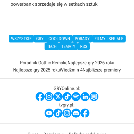
powerbank sprzedaje się w setkach sztuk
WSZYSTKIE
GRY
COOLDOWN
PORADY
FILMY I SERIALE
TECH
TEMATY
RSS
Poradnik Gothic Remake
Najlepsze gry 2026 roku
Najlepsze gry 2025 roku
Wiedźmin 4
Najbliższe premiery
GRYOnline.pl:
tvgry.pl: