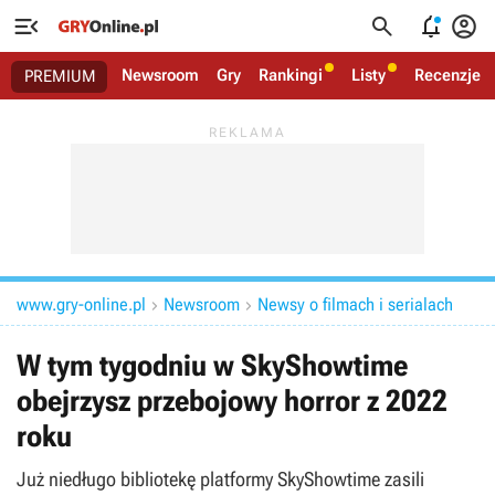




Newsroom
Gry
Rankingi
Listy
Recenzje
PREMIUM
www.gry-online.pl
Newsroom
Newsy o filmach i serialach


W tym tygodniu w SkyShowtime
obejrzysz przebojowy horror z 2022
roku
Już niedługo bibliotekę platformy SkyShowtime zasili