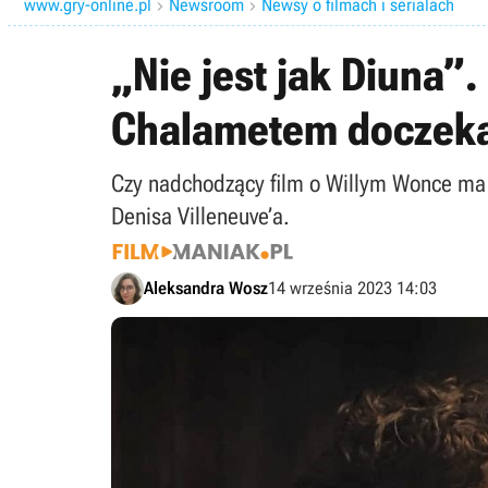
www.gry-online.pl
Newsroom
Newsy o filmach i serialach


„Nie jest jak Diuna”
Chalametem doczeka 
Czy nadchodzący film o Willym Wonce ma 
Denisa Villeneuve’a.
Aleksandra Wosz
14 września 2023 14:03