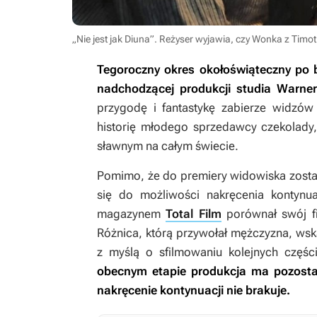
„Nie jest jak Diuna”. Reżyser wyjawia, czy Wonka z Ti
Tegoroczny okres okołoświąteczny po b
nadchodzącej produkcji studia Warne
przygodę i fantastykę zabierze widzó
historię młodego sprzedawcy czekolady,
sławnym na całym świecie.
Pomimo, że do premiery widowiska został
się do możliwości nakręcenia kontynu
magazynem
Total Film
porównał swój f
Różnica, którą przywołał mężczyzna, wsk
z myślą o sfilmowaniu kolejnych częśc
obecnym etapie produkcja ma pozosta
nakręcenie kontynuacji nie brakuje.