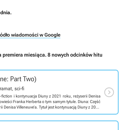
dnia.
ródło wiadomości w Google
ka premiera miesiąca. 8 nowych odcinków hitu
ne: Part Two)

ramat, sci-fi
fiction i kontynuacja Diuny z 2021 roku, reżyserii Denisa
owieści Franka Herberta o tym samym tytule. Diuna: Część
ii Denisa Villeneuve’a. Tytuł jest kontynuacją Diuny z 2021
a Herberta o tym samym tytule. Opowiada o wojnie na
ej jedynym źródłem melanżu, najcenniejszej substancji we
Paul Atreides, dziedzic szlacheckiego rodu Atreides,
du Harkonnenów. Paul sprzymierza się z Fremenami,