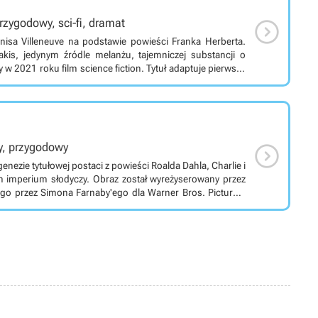
h czele w walce przeciw Harkonnenom i galaktycznym

rzygodowy, sci-fi, dramat
 Atreides), Zendaya
enisa Villeneuve na podstawie powieści Franka Herberta.
kis, jedynym źródle melanżu, tajemniczej substancji o
tytule. Akcja filmu ma miejsce w odległej przyszłości.
znajdują się pod kontrolą galaktycznego imperium. Jedną
 jedyne źródło melanżu, silnie uzależniającego narkotyku
rzewidywania przyszłości. Kontrola nad Arrakis napędza
Atreidesami i Harkonnenami. W filmie wystąpili m.in.

sy, przygodowy
guson (Lady Jessica), Oscar Isaac (Leto Atreides), Josh
imir Harkonnen).
nezie tytułowej postaci z powieści Roalda Dahla, Charlie i
em imperium słodyczy. Obraz został wyreżyserowany przez
go przez Simona Farnaby'ego dla Warner Bros. Pictures.
Chalamet, a obok niego w obsadzie znajdują się: Keegan-
via Colman, Jim Carter, Mathew Baynton, Tom Davis i inni.