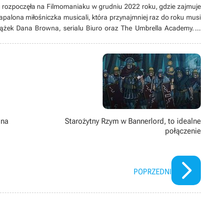
 rozpoczęła na Filmomaniaku w grudniu 2022 roku, gdzie zajmuje
palona miłośniczka musicali, która przynajmniej raz do roku musi
siążek Dana Browna, serialu Biuro oraz The Umbrella Academy. A
z fascynacją podpatrywała, jak jej rodzice grają w pierwsze gry z
– szerzej znanego jako Harvest Moon. Dotarła do momentu, gdy
ć milionów żyć dzięki różnym dziełom.
lna
Starożytny Rzym w Bannerlord, to idealne
połączenie
POPRZEDNI