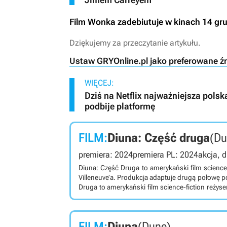
Film
Wonka
zadebiutuje w kinach 14 gru
Dziękujemy za przeczytanie artykułu.
Ustaw GRYOnline.pl jako preferowane ź
WIĘCEJ:
Dziś na Netflix najważniejsza pols
podbije platformę
FILM:
Diuna: Część druga
(Du
premiera: 2024
premiera PL: 2024
akcja, d
Diuna: Część Druga to amerykański film science-
Villeneuve’a. Produkcja adaptuje drugą połowę p
Druga to amerykański film science-fiction reżyser
roku i adaptuje drugą połowę powieści Frank
pustynnej planecie Arrakis, zwanej Diuną, będąc
wszechświecie. Głównym bohaterem filmu jest 
FILM:
Diuna
(Dune)
którego dom upadł na skutek machinacji ro