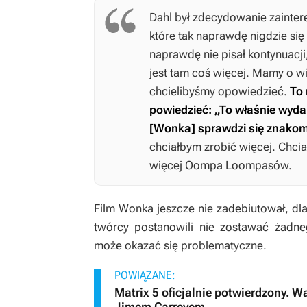
Dahl był zdecydowanie zaintere
które tak naprawdę nigdzie się 
naprawdę nie pisał kontynuacji,
jest tam coś więcej. Mamy o wi
chcielibyśmy opowiedzieć.
To 
powiedzieć: „To właśnie wydar
[
Wonka
] sprawdzi się znakom
chciałbym zrobić więcej. Chci
więcej Oompa Loompasów.
Film
Wonka
jeszcze nie zadebiutował, dl
twórcy postanowili nie zostawać żadne
może okazać się problematyczne.
POWIĄZANE:
Matrix 5 oficjalnie potwierdzony. W
Jimem Carreyem