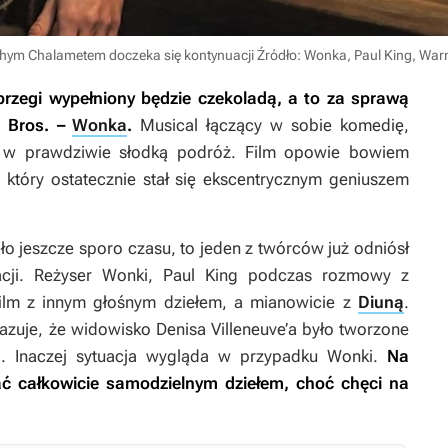
mothym Chalametem doczeka się kontynuacji
Źródło: Wonka, Paul King, War
rzegi wypełniony będzie czekoladą, a to za sprawą
r Bros. –
Wonka
.
Musical łączący w sobie komedię,
w w prawdziwie słodką podróż. Film opowie bowiem
 który ostatecznie stał się ekscentrycznym geniuszem
o jeszcze sporo czasu, to jeden z twórców już odniósł
acji. Reżyser
Wonki
, Paul King podczas rozmowy z
ilm z innym głośnym dziełem, a mianowicie z
Diuną
.
azuje, że widowisko Denisa Villeneuve’a było tworzone
i. Inaczej sytuacja wygląda w przypadku
Wonki
.
Na
ć całkowicie samodzielnym dziełem, choć chęci na