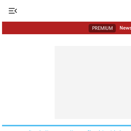

New
PREMIUM