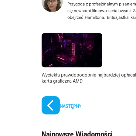
Przygodę z profesjonalnym pisaniem
się newsami filmowo-serialowymi. Za
obejrzeć Hamiltona. Entuzjastka k
wszystko zaczęło się, gdy mała Ola 
serii Tomb Raider, czy „farmera” 
zrozumiała, że ma szansę zasmakowa
Wyciekła prawdopodobnie najbardziej opłaca
karta graficzna AMD
NASTĘPNY
Najnowsze Wiadomości