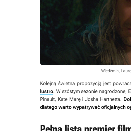
Wiedźmin, Lauren
Kolejną świetną propozycją jest powraca
lustro
. W szóstym sezonie nagrodzonej 
Pinault, Kate Marę i Josha Hartnetta.
Dok
dlatego warto wypatrywać oficjalnych o
Pełna lista premier film