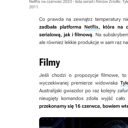
Netflix na czerwiec 2023 - lista seriali i filmów
Źródło: Tyl
2011
.
Co prawda na zewnątrz temperatury nie
zadbała platforma
Netflix
, która na 
serialową, jak i filmową
. Na subskryben
ale również lekkie produkcje w sam raz na
Filmy
Jeśli chodzi o propozycje filmowe, t
wyczekiwanej premierze widowiska
Tyl
Australijski gwiazdor po raz kolejny za
nieugięty komandos zdoła wyjść cało 
przekonamy się 16 czerwca, bowiem wtedy 