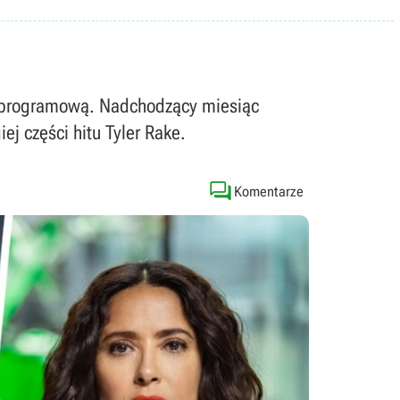
tę programową. Nadchodzący miesiąc
j części hitu Tyler Rake.

Komentarze