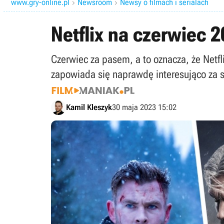
www.gry-online.pl
Newsroom
Newsy o filmach i serialach


Netflix na czerwiec 20
Czerwiec za pasem, a to oznacza, że Net
zapowiada się naprawdę interesująco za s
Kamil Kleszyk
30 maja 2023 15:02