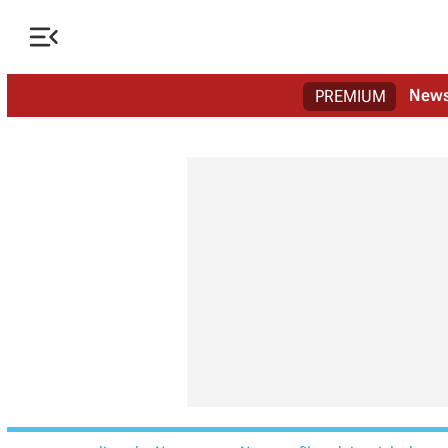

New
PREMIUM