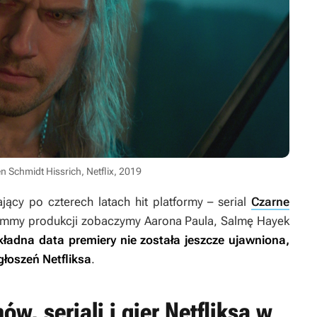
 Schmidt Hissrich, Netflix, 2019
jący po czterech latach hit platformy – serial
Czarne
Emmy produkcji zobaczymy Aarona Paula, Salmę Hayek
ładna data premiery nie została jeszcze ujawniona,
głoszeń Netfliksa
.
ów, seriali i gier Netfliksa w