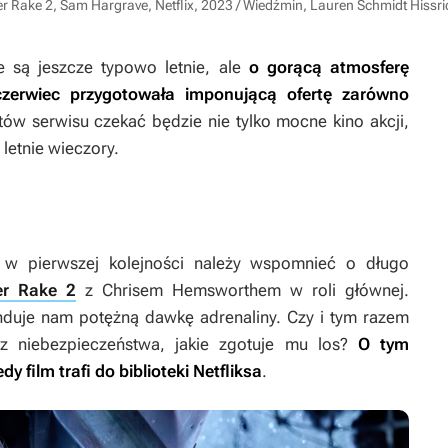
er Rake 2, Sam Hargrave, Netflix, 2023 / Wiedźmin, Lauren Schmidt Hissrich,
 są jeszcze typowo letnie, ale
o gorącą atmosferę
czerwiec przygotowała imponującą ofertę zarówno
tów serwisu czekać będzie nie tylko mocne kino akcji,
 letnie wieczory.
o w pierwszej kolejności należy wspomnieć o długo
er Rake 2
z Chrisem Hemsworthem w roli głównej.
funduje nam potężną dawkę adrenaliny. Czy i tym razem
z niebezpieczeństwa, jakie zgotuje mu los?
O tym
film trafi do biblioteki Netfliksa
.