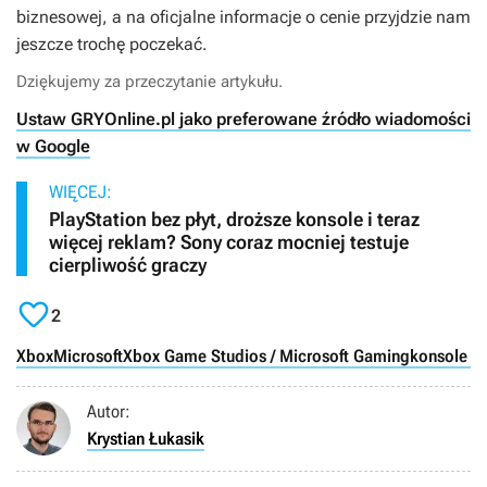
biznesowej, a na oficjalne informacje o cenie przyjdzie nam
jeszcze trochę poczekać.
Dziękujemy za przeczytanie artykułu.
Ustaw GRYOnline.pl jako preferowane źródło wiadomości
w Google
WIĘCEJ:
PlayStation bez płyt, droższe konsole i teraz
więcej reklam? Sony coraz mocniej testuje
cierpliwość graczy

2
Xbox
Microsoft
Xbox Game Studios / Microsoft Gaming
konsole s
Autor:
Krystian Łukasik