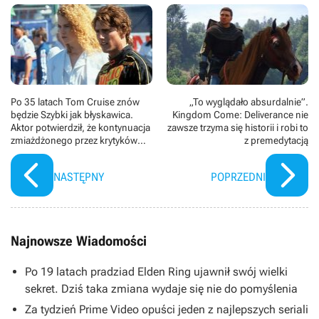
Po 35 latach Tom Cruise znów
„To wyglądało absurdalnie”.
będzie Szybki jak błyskawica.
Kingdom Come: Deliverance nie
Aktor potwierdził, że kontynuacja
zawsze trzyma się historii i robi to
zmiażdżonego przez krytyków
z premedytacją
filmu akcji powstaje
NASTĘPNY
POPRZEDNI
Najnowsze Wiadomości
Po 19 latach pradziad Elden Ring ujawnił swój wielki
sekret. Dziś taka zmiana wydaje się nie do pomyślenia
Za tydzień Prime Video opuści jeden z najlepszych seriali