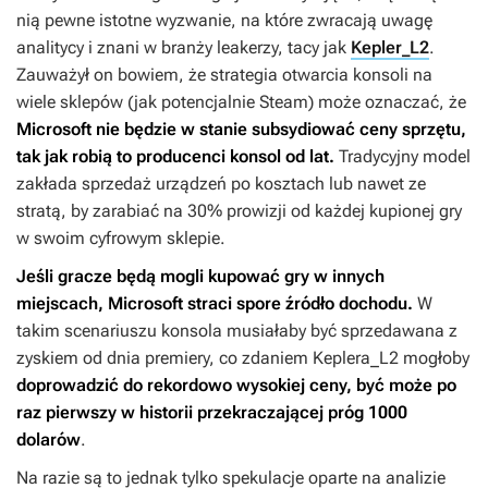
nią pewne istotne wyzwanie, na które zwracają uwagę
analitycy i znani w branży leakerzy, tacy jak
Kepler_L2
.
Zauważył on bowiem, że strategia otwarcia konsoli na
wiele sklepów (jak potencjalnie Steam) może oznaczać, że
Microsoft nie będzie w stanie subsydiować ceny sprzętu,
tak jak robią to producenci konsol od lat.
Tradycyjny model
zakłada sprzedaż urządzeń po kosztach lub nawet ze
stratą, by zarabiać na 30% prowizji od każdej kupionej gry
w swoim cyfrowym sklepie.
Jeśli gracze będą mogli kupować gry w innych
miejscach, Microsoft straci spore źródło dochodu.
W
takim scenariuszu konsola musiałaby być sprzedawana z
zyskiem od dnia premiery, co zdaniem Keplera_L2 mogłoby
doprowadzić do rekordowo wysokiej ceny, być może po
raz pierwszy w historii przekraczającej próg 1000
dolarów
.
Na razie są to jednak tylko spekulacje oparte na analizie