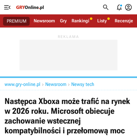




Newsroom
Gry
Rankingi
Listy
Recenzje
PREMIUM
www.gry-online.pl
Newsroom
Newsy tech


Następca Xboxa może trafić na rynek
w 2026 roku. Microsoft obiecuje
zachowanie wstecznej
kompatybilności i przełomową moc