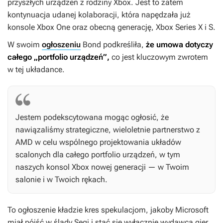
przyszłych urządzeń z rodziny Xbox. Jest to zatem
kontynuacja udanej kolaboracji, która napędzała już
konsole Xbox One oraz obecną generację, Xbox Series X i S.
W swoim
ogłoszeniu
Bond podkreśliła,
że umowa dotyczy
całego „portfolio urządzeń”,
co jest kluczowym zwrotem
w tej układance.
Jestem podekscytowana mogąc ogłosić, że
nawiązaliśmy strategiczne, wieloletnie partnerstwo z
AMD w celu wspólnego projektowania układów
scalonych dla całego portfolio urządzeń, w tym
naszych konsol Xbox nowej generacji — w Twoim
salonie i w Twoich rękach.
To ogłoszenie kładzie kres spekulacjom, jakoby Microsoft
miał pójść w ślady Segi i stać się wyłącznie wydawcą gier.