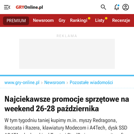




Newsroom
Gry
Rankingi
Listy
Recenzje
PREMIUM
www.gry-online.pl
Newsroom
Pozostałe wiadomości


Najciekawsze promocje sprzętowe na
weekend 26-28 października
W tym tygodniu taniej kupimy m.in. myszy Redragona,
Roccata i Razera, klawiatury Modecom i A4Tech, dysk SSD