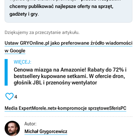
chcemy publikować najlepsze oferty na sprzęt,
gadżety i gry
.
Dziękujemy za przeczytanie artykułu.
Ustaw GRYOnline.pl jako preferowane źródło wiadomości
w Google
WIĘCEJ:
Cenowa miazga na Amazonie! Rabaty do 72% i
bestsellery kupowane setkami. W ofercie dron,
głośnik JBL i przenośny wentylator

4
Media Expert
Morele.net
x-kom
promocje sprzętowe
Sferis
PC
Autor:
Michał Grygorcewicz