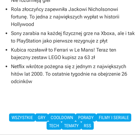
Nie rozumieją gier”
Rola złoczyńcy zapewniła Jackowi Nicholsonowi
fortunę. To jedna z największych wypłat w historii
Hollywood
Sony zarabia na każdej fizycznej grze na Xboxa, ale i tak
to PlayStation jako pierwsze rezygnuje z płyt
Kubica rozsławił to Ferrari w Le Mans! Teraz ten
bajeczny zestaw LEGO kupisz za 63 zł
Netflix wkrótce pożegna się z jednym z największych
hitów lat 2000. To ostatnie tygodnie na obejrzenie 26
odcinków
WSZYSTKIE
GRY
COOLDOWN
PORADY
FILMY I SERIALE
TECH
TEMATY
RSS