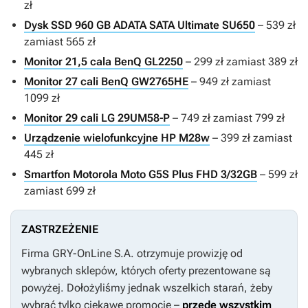
zł
Dysk SSD 960 GB ADATA SATA Ultimate SU650
– 539 zł
zamiast 565 zł
Monitor 21,5 cala BenQ GL2250
– 299 zł zamiast 389 zł
Monitor 27 cali BenQ GW2765HE
– 949 zł zamiast
1099 zł
Monitor 29 cali LG 29UM58-P
– 749 zł zamiast 799 zł
Urządzenie wielofunkcyjne HP M28w
– 399 zł zamiast
445 zł
Smartfon Motorola Moto G5S Plus FHD 3/32GB
– 599 zł
zamiast 699 zł
ZASTRZEŻENIE
Firma GRY-OnLine S.A. otrzymuje prowizję od
wybranych sklepów, których oferty prezentowane są
powyżej. Dołożyliśmy jednak wszelkich starań, żeby
wybrać tylko ciekawe promocje –
przede wszystkim