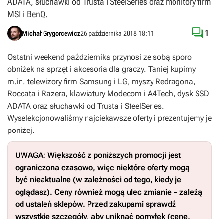
ADATA, słuchawki od Trusta i SteelSeries oraz monitory firm
MSI i BenQ.

1
Michał Grygorcewicz
26 października 2018 18:11
Ostatni weekend października przynosi ze sobą sporo
obniżek na sprzęt i akcesoria dla graczy. Taniej kupimy
m.in. telewizory firm Samsung i LG, myszy Redragona,
Roccata i Razera, klawiatury Modecom i A4Tech, dysk SSD
ADATA oraz słuchawki od Trusta i SteelSeries.
Wyselekcjonowaliśmy najciekawsze oferty i prezentujemy je
poniżej.
UWAGA: Większość z poniższych promocji jest
ograniczona czasowo, więc niektóre oferty mogą
być nieaktualne (w zależności od tego, kiedy je
oglądasz). Ceny również mogą ulec zmianie – zależą
od ustaleń sklepów. Przed zakupami sprawdź
wszystkie szczegóły, aby uniknąć pomyłek (cenę,