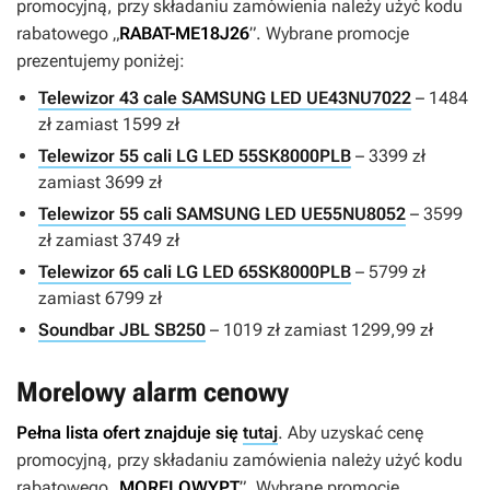
promocyjną, przy składaniu zamówienia należy użyć kodu
rabatowego „
RABAT-ME18J26
”. Wybrane promocje
prezentujemy poniżej:
Telewizor 43 cale SAMSUNG LED UE43NU7022
– 1484
zł zamiast 1599 zł
Telewizor 55 cali LG LED 55SK8000PLB
– 3399 zł
zamiast 3699 zł
Telewizor 55 cali SAMSUNG LED UE55NU8052
– 3599
zł zamiast 3749 zł
Telewizor 65 cali LG LED 65SK8000PLB
– 5799 zł
zamiast 6799 zł
Soundbar JBL SB250
– 1019 zł zamiast 1299,99 zł
Morelowy alarm cenowy
Pełna lista ofert znajduje się
tutaj
. Aby uzyskać cenę
promocyjną, przy składaniu zamówienia należy użyć kodu
rabatowego „
MORELOWYPT
”. Wybrane promocje