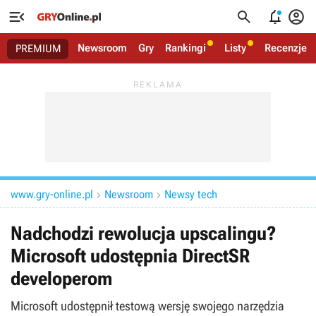




Newsroom
Gry
Rankingi
Listy
Recenzje
PREMIUM
www.gry-online.pl
Newsroom
Newsy tech


Nadchodzi rewolucja upscalingu?
Microsoft udostępnia DirectSR
developerom
Microsoft udostępnił testową wersję swojego narzędzia