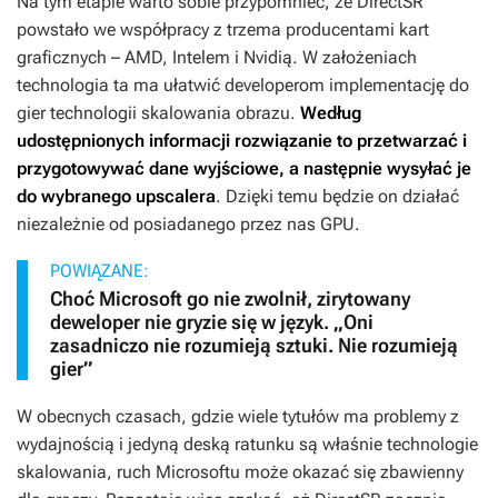
Na tym etapie warto sobie przypomnieć, że DirectSR
powstało we współpracy z trzema producentami kart
graficznych – AMD, Intelem i Nvidią. W założeniach
technologia ta ma ułatwić developerom implementację do
gier technologii skalowania obrazu.
Według
udostępnionych informacji rozwiązanie to przetwarzać i
przygotowywać dane wyjściowe, a następnie wysyłać je
do wybranego upscalera
. Dzięki temu będzie on działać
niezależnie od posiadanego przez nas GPU.
POWIĄZANE:
Choć Microsoft go nie zwolnił, zirytowany
deweloper nie gryzie się w język. „Oni
zasadniczo nie rozumieją sztuki. Nie rozumieją
gier”
W obecnych czasach, gdzie wiele tytułów ma problemy z
wydajnością i jedyną deską ratunku są właśnie technologie
skalowania, ruch Microsoftu może okazać się zbawienny