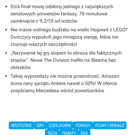
Dziś finał nowej odsłony jednego z największych
serialowych uniwersów fantasy. 70-minutowe
zamknięcie z 9,2/10 od widzów
Nie macie wolnego budżetu na wielki Hogwart z LEGO?
Duńczycy wypuścili jego mniejszą wersję, która nie
zrujnuje waszych oszczędności
„Nazywanie tej gry slopem to obraza dla faktycznych
slopów”. Nowe The Division trafiło na Steama bez
oklasków
Takiej wyprzedaży nie można przemilczeć. Amazon
ścina ceny sprzętu Ankera nawet o 50%! W ofercie
znajdziemy Mercedesa wśród powerbanków
WSZYSTKIE
GRY
COOLDOWN
PORADY
FILMY I SERIALE
TECH
TEMATY
RSS