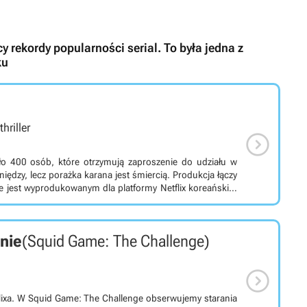
y rekordy popularności serial. To była jedna z
ku
hriller

ło 400 osób, które otrzymują zaproszenie do udziału w
ędzy, lecz porażka karana jest śmiercią. Produkcja łączy
. Opowiada on historię grupy 456 osób mających spore
tajemniczej grze, do której otrzymali zaproszenie. Toczy
 z pozoru tradycyjnych dziecięcych zabaw. Zwycięzca może
nie
(Squid Game: The Challenge)
h wonów nagrody. Jest jednak pewien haczyk – porażka
zy innymi Yeong-su Oh (Il-nam Oh), Hae-soo Park (Sang-
on Wi (Joon-ho Hwang), Ho-yeon Jung (Sae-byeok Kang)

flixa. W Squid Game: The Challenge obserwujemy starania