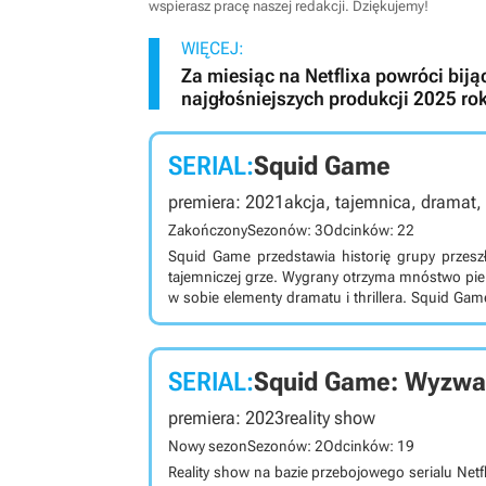
wspierasz pracę naszej redakcji. Dziękujemy!
WIĘCEJ:
Za miesiąc na Netflixa powróci bijąc
najgłośniejszych produkcji 2025 ro
SERIAL:
Squid Game
premiera: 2021
akcja, tajemnica, dramat, t
Zakończony
Sezonów: 3
Odcinków: 22
Squid Game przedstawia historię grupy przesz
tajemniczej grze. Wygrany otrzyma mnóstwo pieni
w sobie elementy dramatu i thrillera. Squid Game jest wyprodukowanym dla platformy Netflix koreańskim
serialem, stworzonym przez Dong-hyuk Hwanga
problemy finansowe. Uratować ich może udział w 
się ona na zamkniętym terenie i składa z serii
SERIAL:
Squid Game: Wyzwa
liczyć na 45,6 miliarda południowokoreańskic
skutkuje śmiercią. W produkcji wystąpili międ
premiera: 2023
reality show
woo Jo), Sung-tae Heo (Deok-soo Jang), Ha-jo
oraz Jung-Jae Lee (Gi-hun Seong).
Nowy sezon
Sezonów: 2
Odcinków: 19
Reality show na bazie przebojowego serialu Net