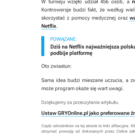
W turnieju wzięło udział 456 osób, a
n
Kontrowersje budzi fakt,
że według wie
skorzystać z pomocy medycznej oraz
wa
Netflix
.
POWIĄZANE:
Dziś na Netflix najważniejsza pols
podbije platformę
Oto zwiastun:
Sama idea budzi mieszane uczucia, a zw
może program okaże się wart uwagi.
Dziękujemy za przeczytanie artykułu.
Ustaw GRYOnline.pl jako preferowane ź
Część odnośników na tej stronie to linki afiliacyjne.
otrzymać prowizję od dokonanych przez Ciebie za