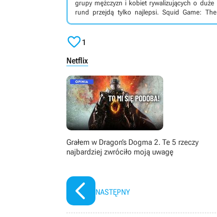
grupy mężczyzn i kobiet rywalizujących o duże
rund przejdą tylko najlepsi. Squid Game: The Challenge jest wyprodukowanym dla platformy Netflix
programem typu reality show, opartym na prze
mężczyzn i kobiet, bierze udział w szeregu wymag

nagrody w wysokości 4,56 miliona dolarów. Zdję
1
Netflix
Grałem w Dragon’s Dogma 2. Te 5 rzeczy
najbardziej zwróciło moją uwagę
NASTĘPNY