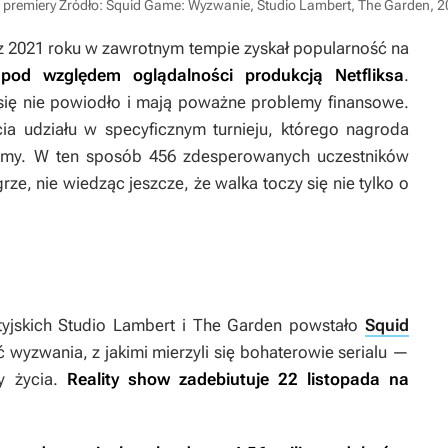
a premiery
Źródło: Squid Game: Wyzwanie, Studio Lambert, The Garden, 
 2021 roku w zawrotnym tempie zyskał popularność na
 pod względem oglądalności produkcją Netfliksa
.
 się nie powiodło i mają poważne problemy finansowe.
a udziału w specyficznym turnieju, którego nagroda
lemy. W ten sposób 456 zdesperowanych uczestników
rze, nie wiedząc jeszcze, że walka toczy się nie tylko o
ytyjskich Studio Lambert i The Garden powstało
Squid
 wyzwania, z jakimi mierzyli się bohaterowie serialu —
y życia.
Reality show zadebiutuje 22 listopada na