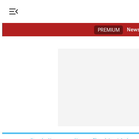

New
PREMIUM