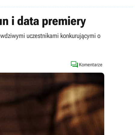
n i data premiery
awdziwymi uczestnikami konkurującymi o

Komentarze