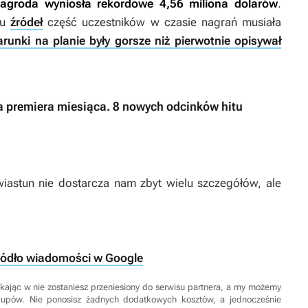
agroda wyniosła rekordowe 4,56 miliona dolarów
.
lu
źródeł
część uczestników w czasie nagrań musiała
runki na planie były gorsze niż pierwotnie opisywał
ka premiera miesiąca. 8 nowych odcinków hitu
iastun nie dostarcza nam zbyt wielu szczegółów, ale
ródło wiadomości w Google
 Klikając w nie zostaniesz przeniesiony do serwisu partnera, a my możemy
kupów. Nie ponosisz żadnych dodatkowych kosztów, a jednocześnie