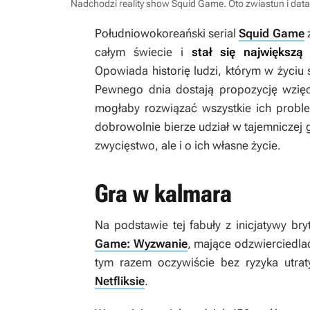
Nadchodzi reality show Squid Game. Oto zwiastun i dat
Południowokoreański serial
Squid Game
z
całym świecie i
stał się największą
Opowiada historię ludzi, którym w życiu
Pewnego dnia dostają propozycję wzięci
mogłaby rozwiązać wszystkie ich prob
dobrowolnie bierze udział w tajemniczej g
zwycięstwo, ale i o ich własne życie.
Gra w kalmara
Na podstawie tej fabuły z inicjatywy br
Game: Wyzwanie
, mające odzwierciedlać
tym razem oczywiście bez ryzyka utrat
Netfliksie
.