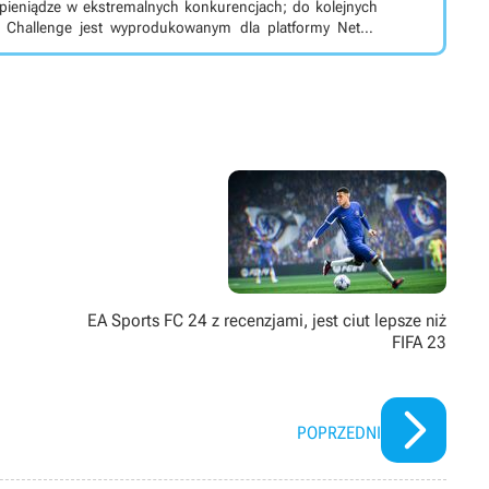
 pieniądze w ekstremalnych konkurencjach; do kolejnych
bojowym koreańskim serialu. W produkcji 456 śmiałków,
ających konkurencji. Ich cel jest jeden – zdobycie głównej
cia kręcono w Londynie.
EA Sports FC 24 z recenzjami, jest ciut lepsze niż
FIFA 23
POPRZEDNI