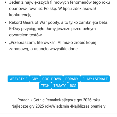
Jeden z największych filmowych fenomenów tego roku
opanował również Polskę. W lipcu zdeklasował
konkurencję
Rekord Gears of War pobity, a to tylko zamknięta beta.
E-Day przyciągnęło tłumy jeszcze przed pełnym
otwarciem testów
„Przepraszam, literówka”. AI miało zrobić kopię
zapasową, a usunęło wszystkie dane
WSZYSTKIE
GRY
COOLDOWN
PORADY
FILMY I SERIALE
TECH
TEMATY
RSS
Poradnik Gothic Remake
Najlepsze gry 2026 roku
Najlepsze gry 2025 roku
Wiedźmin 4
Najbliższe premiery