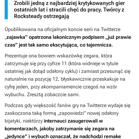
Zrobili jedną z najbardziej krytykowanych gier
ostatnich lat i stracili chęć do pracy. Twórcy z
Rocksteady ostrzegają
Opublikowana na oficjalnym koncie serii na Twitterze
„
zajawka” opatrzona lakonicznym podpisem „już prawie
czas” jest tak samo ekscytująca, co tajemnicza.
Prezentuje ona bowiem wskazówkę zegara, która
zatrzymuje się przy cyfrze 11 (która widnieje w tytule
ostatniej jak dotąd odsłony cyklu) i zamiast przesunąć się
naturalnie na pozycję 12, błyskawicznie przeskakuje na
cyfrę jeden, przy akompaniamencie czegoś na wzór
wybuchu. Zresztą zobaczcie sami.
Podczas gdy większość fanów gry na Twitterze wydaje się
zaskoczona taką formą „zapowiedzi” nowej odsłony
bijatyki, niektórzy
internauci zasugerowali w
komentarzach, jakoby zatrzymanie się zegara na
„jedynce” i wybuch oznaczał, że nadchodzi remake