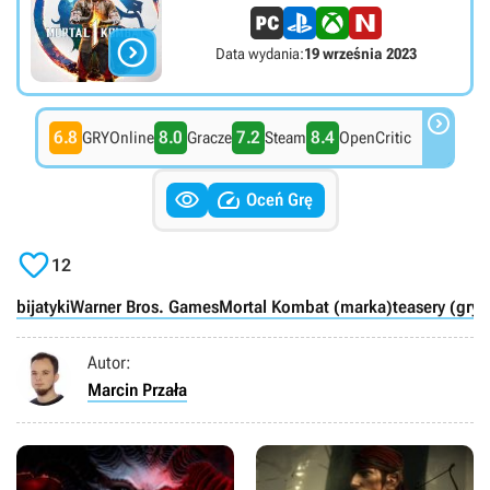

Data wydania:
19 września 2023

6.8
8.0
7.2
8.4
GRYOnline
Gracze
Steam
OpenCritic


Oceń Grę

12
bijatyki
Warner Bros. Games
Mortal Kombat (marka)
teasery (gry)
Autor:
Marcin Przała