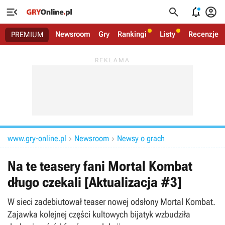




Newsroom
Gry
Rankingi
Listy
Recenzje
PREMIUM
www.gry-online.pl
Newsroom
Newsy o grach


Na te teasery fani Mortal Kombat
długo czekali [Aktualizacja #3]
W sieci zadebiutował teaser nowej odsłony Mortal Kombat.
Zajawka kolejnej części kultowych bijatyk wzbudziła