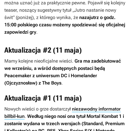
można uznać już za praktycznie pewne. Pojawił się kolejny
teaser, noszący sugestywny tytuł „Jutro nastanie nowy
świt” (poniżej), z którego wynika, że
nazajutrz o godz.
15:00 polskiego czasu możemy spodziewać się oficjalnej
zapowiedzi gry
.
Aktualizacja #2 (11 maja)
Mamy kolejne nieoficjalne wieści.
Gra ma zadebiutować
we wrześniu, a wśród dostępnych postaci będą
Peacemaker z uniwersum DC i Homelander
(Ojczyznosław) z
The Boys
.
Aktualizacja #1 (11 maja)
Nowych wieści o grze dostarczył
niezawodny informator
billbil-kun
.
Według niego nosi ona tytuł
Mortal Kombat 1
i
zostanie wydana w trzech wersjach (Standard, Premium
i Kollector’s) na PC, PS5, Xbox Series S/X i Nintendo