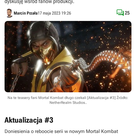
dyskusję wśród fanów produkcji.

25
Marcin Przała
17 maja 2023 19:26
Na te teasery fani Mortal Kombat długo czekali [Aktualizacja #3]
Źródło:
NetherRealm Studios.
.
Aktualizacja #3
Doniesienia o reboocie serii w nowym
Mortal Kombat