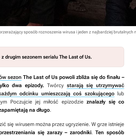
 przerażający sposób roznoszenia wirusa i jeden z najbardziej brutalnych
e z drugim sezonem serialu
The Last of Us
.
ków sezon
The Last of Us
powoli zbliża się do finału –
tylko dwa epizody.
Twórcy
starają się utrzymywać
ażdym odcinku umieszczają coś szokującego
lub
anym
Poczujcie jej miłość
epizodzie
znalazły się co
zapamiętają na długo
.
azić się wirusem można przez ugryzienie. W grze istnieje
rzestrzeniania się zarazy – zarodniki
.
Ten sposób