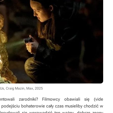
 Us, Craig Mazin, Max, 2025
towali zarodniki? Filmowcy obawiali się (vide
ym podejściu bohaterowie cały czas musieliby chodzić w
decydowali się wprowadzić ten ważny, dobrze znany