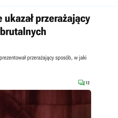
e ukazał przerażający
 brutalnych
prezentował przerażający sposób, w jaki

12