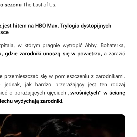
go sezonu
The Last of Us
.
z jest hitem na HBO Max. Trylogia dystopijnych
lsce
pitala, w którym pragnie wytropić Abby. Bohaterka,
u, gdzie zarodniki unoszą się w powietrzu,
a zarazić
e przemieszczać się w pomieszczeniu z zarodnikami.
 jednak, jak bardzo przerażający jest ten rodzaj
ieć o porażających ujęciach
„wrośniętych” w ścianę
dechu wydychają zarodniki
.