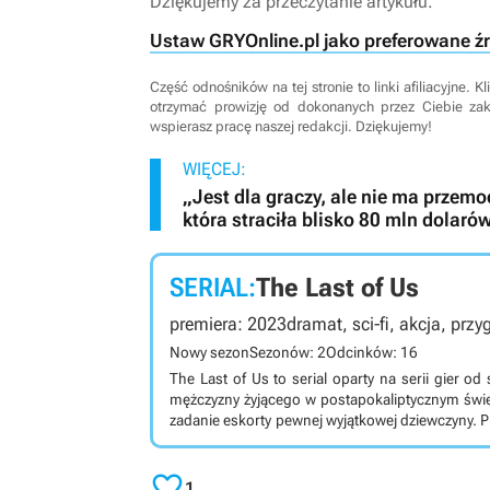
Dziękujemy za przeczytanie artykułu.
Ustaw GRYOnline.pl jako preferowane ź
Część odnośników na tej stronie to linki afiliacyjne.
otrzymać prowizję od dokonanych przez Ciebie za
wspierasz pracę naszej redakcji. Dziękujemy!
WIĘCEJ:
„Jest dla graczy, ale nie ma przemoc
która straciła blisko 80 mln dolaró
SERIAL:
The Last of Us
premiera: 2023
dramat, sci-fi, akcja, prz
Nowy sezon
Sezonów: 2
Odcinków: 16
The Last of Us to serial oparty na serii gier o
mężczyzny żyjącego w postapokaliptycznym świe
zadanie eskorty pewnej wyjątkowej dziewczyny. P
to wyprodukowany dla stacji HBO serial stano
studia Naughty Dog. Jego akcja toczy się w nie

pasożytniczego grzyba, który zamienia ludzi w ż
1