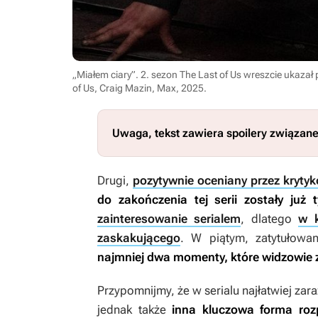
„Miałem ciary”. 2. sezon The Last of Us wreszcie ukazał
of Us, Craig Mazin, Max, 2025
.
Uwaga, tekst zawiera spoilery związan
Drugi,
pozytywnie oceniany przez kryty
do zakończenia tej serii zostały już 
zainteresowanie serialem
, dlatego
w k
zaskakującego
. W piątym, zatytułow
najmniej dwa momenty, które widzowie 
Przypomnijmy, że w serialu najłatwiej zar
jednak także
inna kluczowa forma rozp