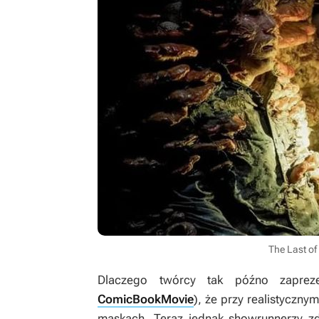
The Last of
Dlaczego twórcy tak późno zaprezen
ComicBookMovie
), że przy realistyczn
maskach. Teraz jednak showrunnerzy z