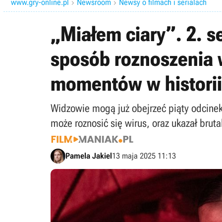
www.gry-online.pl
Newsroom
Newsy o filmach i serialach


„Miałem ciary”. 2. s
sposób roznoszenia w
momentów w historii
Widzowie mogą już obejrzeć piąty odcinek
może roznosić się wirus, oraz ukazał brutal
Pamela Jakiel
13 maja 2025 11:13