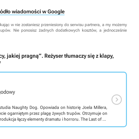
ródło wiadomości w Google
 Klikając w nie zostaniesz przeniesiony do serwisu partnera, a my możemy
kupów. Nie ponosisz żadnych dodatkowych kosztów, a jednocześnie
y, jakiej pragną”. Reżyser tłumaczy się z klapy,
w
ygodowy

d studia Naughty Dog. Opowiada on historię Joela Millera,
cie ogarniętym przez plagę żywych trupów. Otrzymuje on
rodukcja łączy elementy dramatu i horroru. The Last of Us
wiący ekranizację kultowego cyklu gier wideo autorstwa
dalekiej przyszłości. Świat opanowuje tajemnicza zaraza
ywe trupy. W dniu wybuchu pandemii swoją córkę traci Joel