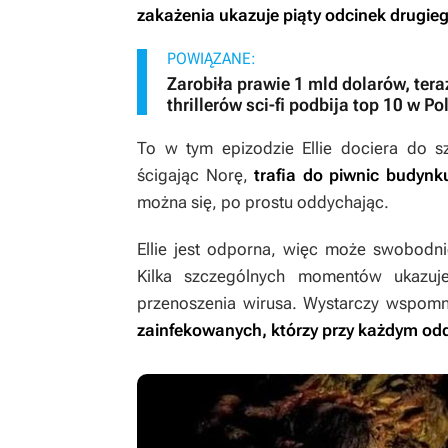
zakażenia ukazuje piąty odcinek drugie
POWIĄZANE:
Zarobiła prawie 1 mld dolarów, tera
thrillerów sci-fi podbija top 10 w Po
To w tym epizodzie Ellie dociera do sz
ścigając Norę,
trafia do piwnic budynk
można się, po prostu oddychając.
Ellie jest odporna, więc może swobodni
Kilka szczególnych momentów ukazuje
przenoszenia wirusa. Wystarczy wspomn
zainfekowanych, którzy przy każdym od