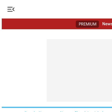

New
PREMIUM