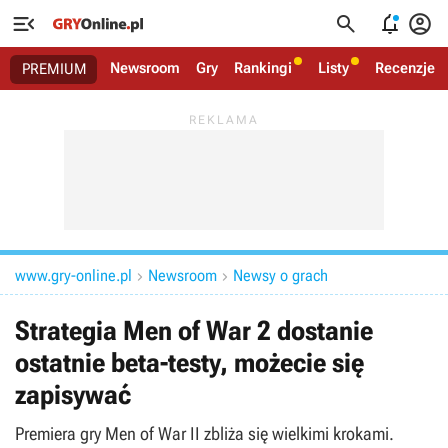




Newsroom
Gry
Rankingi
Listy
Recenzje
PREMIUM
www.gry-online.pl
Newsroom
Newsy o grach


Strategia Men of War 2 dostanie
ostatnie beta-testy, możecie się
zapisywać
Premiera gry Men of War II zbliża się wielkimi krokami.