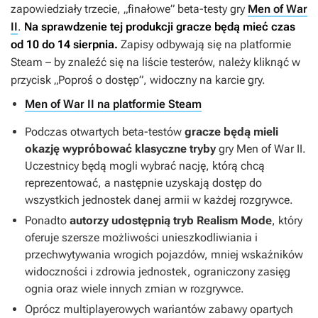
zapowiedziały trzecie, „finałowe” beta-testy gry
Men of War
II
.
Na sprawdzenie tej produkcji gracze będą mieć czas
od 10 do 14 sierpnia.
Zapisy odbywają się na platformie
Steam – by znaleźć się na liście testerów, należy kliknąć w
przycisk „Poproś o dostęp”, widoczny na karcie gry.
Men of War II na platformie Steam
Podczas otwartych beta-testów
gracze będą mieli
okazję wypróbować klasyczne tryby
gry
Men of War II
.
Uczestnicy będą mogli wybrać nację, którą chcą
reprezentować, a następnie uzyskają dostęp do
wszystkich jednostek danej armii w każdej rozgrywce.
Ponadto
autorzy udostępnią tryb Realism Mode
, który
oferuje szersze możliwości unieszkodliwiania i
przechwytywania wrogich pojazdów, mniej wskaźników
widoczności i zdrowia jednostek, ograniczony zasięg
ognia oraz wiele innych zmian w rozgrywce.
Oprócz multiplayerowych wariantów zabawy opartych