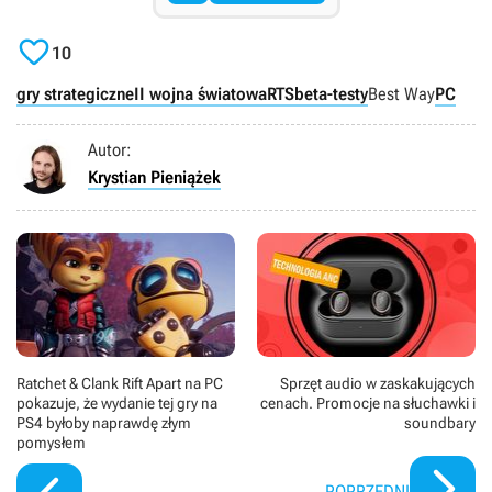

10
gry strategiczne
II wojna światowa
RTS
beta-testy
Best Way
PC
Autor:
Krystian Pieniążek
Ratchet & Clank Rift Apart na PC
Sprzęt audio w zaskakujących
pokazuje, że wydanie tej gry na
cenach. Promocje na słuchawki i
PS4 byłoby naprawdę złym
soundbary
pomysłem
POPRZEDNI