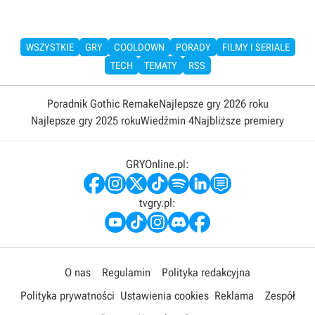
WSZYSTKIE
GRY
COOLDOWN
PORADY
FILMY I SERIALE
TECH
TEMATY
RSS
Poradnik Gothic Remake
Najlepsze gry 2026 roku
Najlepsze gry 2025 roku
Wiedźmin 4
Najbliższe premiery
GRYOnline.pl:
tvgry.pl:
O nas
Regulamin
Polityka redakcyjna
Polityka prywatności
Ustawienia cookies
Reklama
Zespół