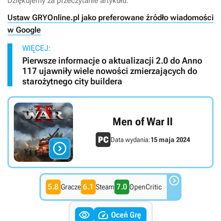
Dziękujemy za przeczytanie artykułu.
Ustaw GRYOnline.pl jako preferowane źródło wiadomości
w Google
WIĘCEJ:
Pierwsze informacje o aktualizacji 2.0 do Anno
117 ujawniły wiele nowości zmierzających do
starożytnego city buildera
Men of War II
Data wydania:
15 maja 2024


5.8
6.1
7.0
Gracze
Steam
OpenCritic


Oceń Grę