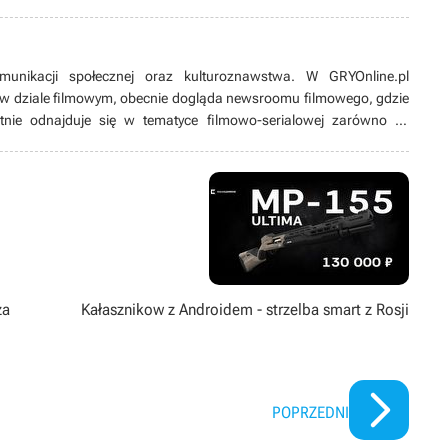
munikacji społecznej oraz kulturoznawstwa. W GRYOnline.pl
w dziale filmowym, obecnie dogląda newsroomu filmowego, gdzie
tnie odnajduje się w tematyce filmowo-serialowej zarówno tej
w fantastyce. Na bieżąco śledzi branżowe trendy, jednak w wolnym
mniej znane. Z popularnymi zaś ma skomplikowaną relację, przez co
 szum wokół nich ucichnie. Wieczory uwielbia spędzać nie tylko przy
grach wideo, ale też przy RPG-ach tekstowych, w których siedzi od
za
Kałasznikow z Androidem - strzelba smart z Rosji
POPRZEDNI