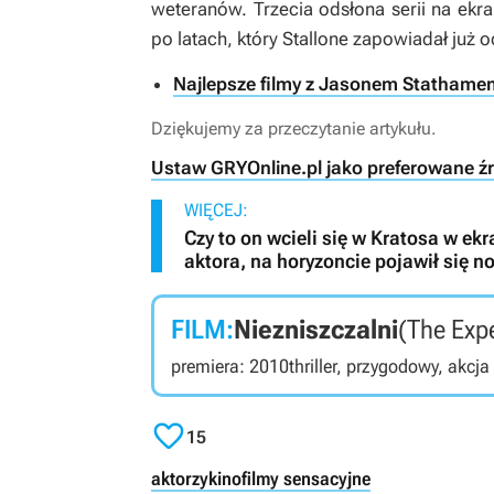
weteranów. Trzecia odsłona serii na ekr
po latach, który Stallone zapowiadał już
Najlepsze filmy z Jasonem Stathame
Dziękujemy za przeczytanie artykułu.
Ustaw GRYOnline.pl jako preferowane ź
WIĘCEJ:
Czy to on wcieli się w Kratosa w ek
aktora, na horyzoncie pojawił się 
FILM:
Niezniszczalni
(The Exp
premiera: 2010
thriller, przygodowy, akcja

15
aktorzy
kino
filmy sensacyjne