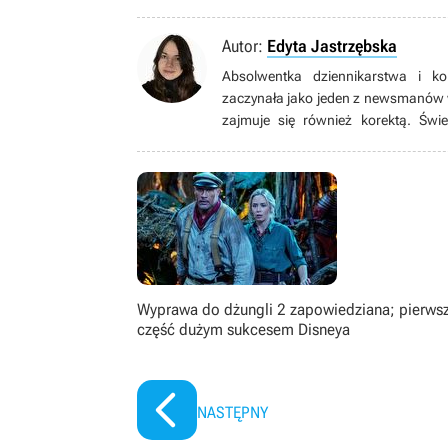
Autor:
Edyta Jastrzębska
Absolwentka dziennikarstwa i ko
zaczynała jako jeden z newsmanów 
zajmuje się również korektą. Świe
osadzonej w rzeczywistości, jak i 
czasie najchętniej sięga po tytuły 
do wielu przekonuje się dopiero, gdy
filmach, serialach, książkach oraz 
kilkunastu lat.
Wyprawa do dżungli 2 zapowiedziana; pierws
część dużym sukcesem Disneya
NASTĘPNY