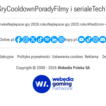
Gry
Cooldown
Porady
Filmy i seriale
Tech
emake
Najlepsze gry 2026 roku
Najlepsze gry 2025 roku
Wiedźmin 
nline.pl:
tvgry.pl:
edakcyjna
Polityka prywatności
Ustawienia cookies
Reklama
Ze
Copyright © 2000 -
2026
Webedia Polska SA