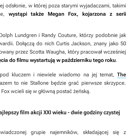
j odsłonie, w której poza starymi wyjadaczami, takimi
one,
wystąpi także Megan Fox, kojarzona z serii
Dolph Lundgren i Randy Couture, którzy podobnie jak
wardii. Dołączą do nich Curtis Jackson, znany jako 50
erowany przez Scotta Waugha, który pracował wcześniej
ęcia do filmu wystartują w październiku tego roku
.
 pod kluczem i niewiele wiadomo na jej temat,
The
azem to nie Stallone będzie grać pierwsze skrzypce.
 Fox wcieli się w główną postać żeńską.
lepszy film akcji XXI wieku - dwie godziny czystej
adczonej grupie najemników, składającej się z