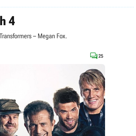
h 4
i Transformers – Megan Fox.

25