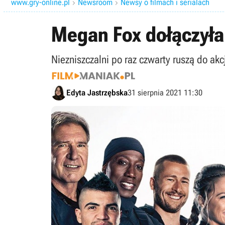
www.gry-online.pl
Newsroom
Newsy o filmach i serialach


Megan Fox dołączyła
Niezniszczalni po raz czwarty ruszą do ak
Edyta Jastrzębska
31 sierpnia 2021 11:30