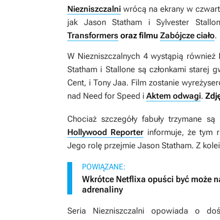
Niezniszczalni
wrócą na ekrany w czwarte
jak Jason Statham i Sylvester Stall
Transformers
oraz filmu
Zabójcze ciało
.
W
Niezniszczalnych 4
wystąpią również 
Statham i Stallone są członkami starej g
Cent, i Tony Jaa. Film zostanie wyreżys
nad
Need for Speed
i
Aktem odwagi
.
Zdj
Chociaż szczegóły fabuły trzymane są
Hollywood Reporter
informuje, że tym r
Jego rolę przejmie Jason Statham. Z kolei
POWIĄZANE:
Wkrótce Netflixa opuści być może naj
adrenaliny
Seria
Niezniszczalni
opowiada o doświ