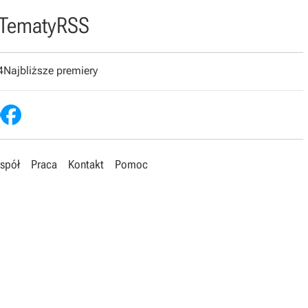
Tematy
RSS
4
Najbliższe premiery
spół
Praca
Kontakt
Pomoc