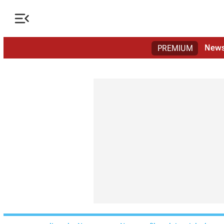

New
PREMIUM