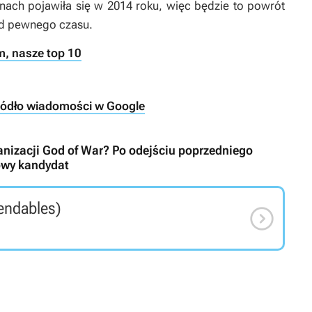
anach pojawiła się w 2014 roku, więc będzie to powrót
 od pewnego czasu.
m, nasze top 10
ródło wiadomości w Google
ranizacji God of War? Po odejściu poprzedniego
nowy kandydat
endables)
