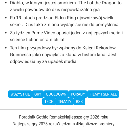
Diablo, w którym jesteś smokiem. The I of the Dragon to
z wielu powodów do dziś niepowtarzalna gra
Po 19 latach pradziad Elden Ring ujawnił swój wielki
sekret. Dziś taka zmiana wydaje się nie do pomyślenia
Za tydzień Prime Video opuści jeden z najlepszych seriali
science fiction ostatnich lat
Ten film przygodowy był wpisany do Księgi Rekordów
Guinnessa jako największa klapa w historii kina. Jest
odpowiedzialny za upadek studia
WSZYSTKIE
GRY
COOLDOWN
PORADY
FILMY I SERIALE
TECH
TEMATY
RSS
Poradnik Gothic Remake
Najlepsze gry 2026 roku
Najlepsze gry 2025 roku
Wiedźmin 4
Najbliższe premiery