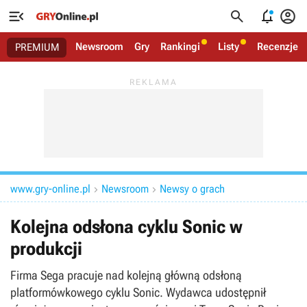




Newsroom
Gry
Rankingi
Listy
Recenzje
PREMIUM
www.gry-online.pl
Newsroom
Newsy o grach


Kolejna odsłona cyklu Sonic w
produkcji
Firma Sega pracuje nad kolejną główną odsłoną
platformówkowego cyklu Sonic. Wydawca udostępnił