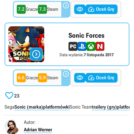



7.2
7.3
Oceń Grę
Gracze
Steam
Sonic Forces

Data wydania:
7 listopada 2017



6.6
5.9
Oceń Grę
Gracze
Steam

23
Sega
Sonic (marka)
platformówki
Sonic Team
trailery (gry)
platfor
Autor:
Adrian Werner