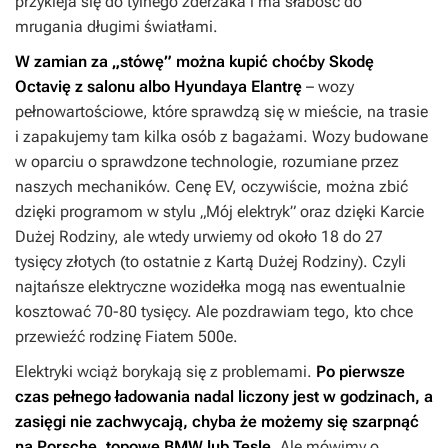
przykleja się do tylnego zderzaka i ma słabość do
mrugania długimi światłami.
W zamian za „stówę” można kupić choćby Skodę
Octavię z salonu albo Hyundaya Elantrę
– wozy
pełnowartościowe, które sprawdzą się w mieście, na trasie
i zapakujemy tam kilka osób z bagażami. Wozy budowane
w oparciu o sprawdzone technologie, rozumiane przez
naszych mechaników. Cenę EV, oczywiście, można zbić
dzięki programom w stylu „Mój elektryk” oraz dzięki Karcie
Dużej Rodziny, ale wtedy urwiemy od około 18 do 27
tysięcy złotych (to ostatnie z Kartą Dużej Rodziny). Czyli
najtańsze elektryczne wozidełka mogą nas ewentualnie
kosztować 70-80 tysięcy. Ale pozdrawiam tego, kto chce
przewieźć rodzinę Fiatem 500e.
Elektryki wciąż borykają się z problemami.
Po pierwsze
czas pełnego ładowania nadal liczony jest w godzinach, a
zasięgi nie zachwycają, chyba że możemy się szarpnąć
na Porsche, topowe BMW lub Teslę
. Ale mówimy o