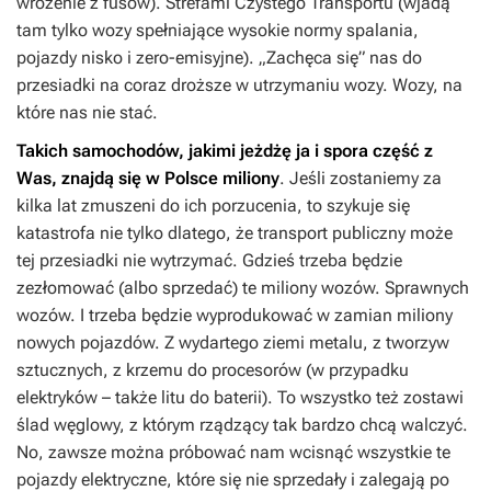
wróżenie z fusów). Strefami Czystego Transportu (wjadą
tam tylko wozy spełniające wysokie normy spalania,
pojazdy nisko i zero-emisyjne). „Zachęca się” nas do
przesiadki na coraz droższe w utrzymaniu wozy. Wozy, na
które nas nie stać.
Takich samochodów, jakimi jeżdżę ja i spora część z
Was, znajdą się w Polsce miliony
. Jeśli zostaniemy za
kilka lat zmuszeni do ich porzucenia, to szykuje się
katastrofa nie tylko dlatego, że transport publiczny może
tej przesiadki nie wytrzymać. Gdzieś trzeba będzie
zezłomować (albo sprzedać) te miliony wozów. Sprawnych
wozów. I trzeba będzie wyprodukować w zamian miliony
nowych pojazdów. Z wydartego ziemi metalu, z tworzyw
sztucznych, z krzemu do procesorów (w przypadku
elektryków – także litu do baterii). To wszystko też zostawi
ślad węglowy, z którym rządzący tak bardzo chcą walczyć.
No, zawsze można próbować nam wcisnąć wszystkie te
pojazdy elektryczne, które się nie sprzedały i zalegają po