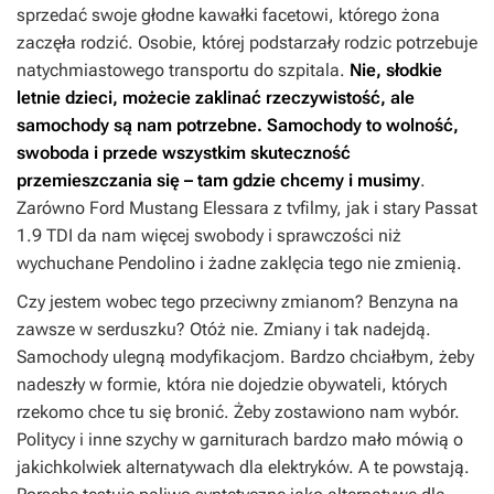
sprzedać swoje głodne kawałki facetowi, którego żona
zaczęła rodzić. Osobie, której podstarzały rodzic potrzebuje
natychmiastowego transportu do szpitala.
Nie, słodkie
letnie dzieci, możecie zaklinać rzeczywistość, ale
samochody są nam potrzebne. Samochody to wolność,
swoboda i przede wszystkim skuteczność
przemieszczania się – tam gdzie chcemy i musimy
.
Zarówno Ford Mustang Elessara z tvfilmy, jak i stary Passat
1.9 TDI da nam więcej swobody i sprawczości niż
wychuchane Pendolino i żadne zaklęcia tego nie zmienią.
Czy jestem wobec tego przeciwny zmianom? Benzyna na
zawsze w serduszku? Otóż nie. Zmiany i tak nadejdą.
Samochody ulegną modyfikacjom. Bardzo chciałbym, żeby
nadeszły w formie, która nie dojedzie obywateli, których
rzekomo chce tu się bronić. Żeby zostawiono nam wybór.
Politycy i inne szychy w garniturach bardzo mało mówią o
jakichkolwiek alternatywach dla elektryków. A te powstają.