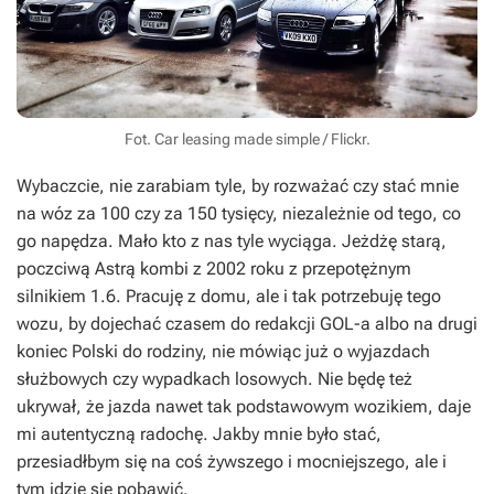
Fot. Car leasing made simple / Flickr.
Wybaczcie, nie zarabiam tyle, by rozważać czy stać mnie
na wóz za 100 czy za 150 tysięcy, niezależnie od tego, co
go napędza. Mało kto z nas tyle wyciąga. Jeżdżę starą,
poczciwą Astrą kombi z 2002 roku z przepotężnym
silnikiem 1.6. Pracuję z domu, ale i tak potrzebuję tego
wozu, by dojechać czasem do redakcji GOL-a albo na drugi
koniec Polski do rodziny, nie mówiąc już o wyjazdach
służbowych czy wypadkach losowych. Nie będę też
ukrywał, że jazda nawet tak podstawowym wozikiem, daje
mi autentyczną radochę. Jakby mnie było stać,
przesiadłbym się na coś żywszego i mocniejszego, ale i
tym idzie się pobawić.