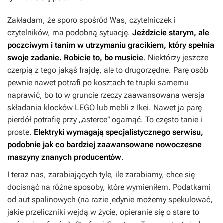
Zakładam, że sporo spośród Was, czytelniczek i
czytelników, ma podobną sytuację.
Jeździcie starym, ale
poczciwym i tanim w utrzymaniu gracikiem, który spełnia
swoje zadanie. Robicie to, bo musicie
. Niektórzy jeszcze
czerpią z tego jakąś frajdę, ale to drugorzędne. Parę osób
pewnie nawet potrafi po kosztach te trupki samemu
naprawić, bo to w gruncie rzeczy zaawansowana wersja
składania klocków LEGO lub mebli z Ikei. Nawet ja parę
pierdół potrafię przy „asterce” ogarnąć. To często tanie i
proste.
Elektryki wymagają specjalistycznego serwisu,
podobnie jak co bardziej zaawansowane nowoczesne
maszyny znanych producentów
.
I teraz nas, zarabiających tyle, ile zarabiamy, chce się
docisnąć na różne sposoby, które wymieniłem. Podatkami
od aut spalinowych (na razie jedynie możemy spekulować,
jakie przeliczniki wejdą w życie, opieranie się o stare to