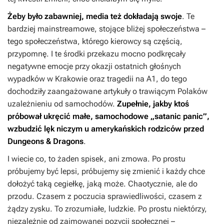
Żeby było zabawniej, media też dokładają swoje
. Te
bardziej mainstreamowe, stojące bliżej społeczeństwa –
tego społeczeństwa, którego kierowcy są częścią,
przypomnę. I te środki przekazu mocno podkręcały
negatywne emocje przy okazji ostatnich głośnych
wypadków w Krakowie oraz tragedii na A1, do tego
dochodziły zaangażowane artykuły o trawiącym Polaków
uzależnieniu od samochodów.
Zupełnie, jakby ktoś
próbował ukręcić małe, samochodowe „satanic panic”,
wzbudzić lęk niczym u amerykańskich rodziców przed
Dungeons & Dragons
.
I wiecie co, to żaden spisek, ani zmowa. Po prostu
próbujemy być lepsi, próbujemy się zmienić i każdy chce
dołożyć taką cegiełkę, jaką może. Chaotycznie, ale do
przodu. Czasem z poczucia sprawiedliwości, czasem z
żądzy zysku. To zrozumiałe, ludzkie. Po prostu niektórzy,
niezależnie od zajmowanej pozycji społecznej –