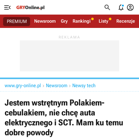




Newsroom
Gry
Rankingi
Listy
Recenzje
PREMIUM
www.gry-online.pl
Newsroom
Newsy tech


Jestem wstrętnym Polakiem-
cebulakiem, nie chcę auta
elektrycznego i SCT. Mam ku temu
dobre powody