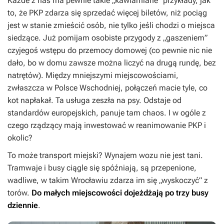
Każde z nas ma pewnie takie „kawiarniane” przykłady, jak
to, że PKP zdarza się sprzedać więcej biletów, niż pociąg
jest w stanie zmieścić osób, nie tylko jeśli chodzi o miejsca
siedzące. Już pomijam osobiste przygody z „gaszeniem”
czyjegoś wstępu do przemocy domowej (co pewnie nic nie
dało, bo w domu zawsze można liczyć na drugą rundę, bez
natrętów). Między mniejszymi miejscowościami,
zwłaszcza w Polsce Wschodniej, połączeń macie tyle, co
kot napłakał. Ta usługa zeszła na psy. Odstaje od
standardów europejskich, panuje tam chaos. I w ogóle z
czego rządzący mają inwestować w reanimowanie PKP i
okolic?
To może transport miejski? Wynajem wozu nie jest tani.
Tramwaje i busy ciągle się spóźniają, są przepenione,
wadliwe, w takim Wrocławiu zdarza im się „wyskoczyć” z
torów.
Do małych miejscowości dojeżdżają po trzy busy
dziennie
.