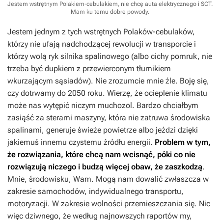
Jestem wstrętnym Polakiem-cebulakiem, nie chcę auta elektrycznego i SCT.
Mam ku temu dobre powody.
Jestem jednym z tych wstrętnych Polaków-cebulaków,
którzy nie ufają nadchodzącej rewolucji w transporcie i
którzy wolą ryk silnika spalinowego (albo cichy pomruk, nie
trzeba być dupkiem z przewierconym tłumikiem
wkurzającym sąsiadów). Nie zrozumcie mnie źle. Boję się,
czy dotrwamy do 2050 roku. Wierzę, że ocieplenie klimatu
może nas wytępić niczym muchozol. Bardzo chciałbym
zasiąść za sterami maszyny, która nie zatruwa środowiska
spalinami, generuje świeże powietrze albo jeździ dzięki
jakiemuś innemu czystemu źródłu energii.
Problem w tym,
że rozwiązania, które chcą nam wcisnąć, póki co nie
rozwiązują niczego i budzą więcej obaw, że zaszkodzą
.
Mnie, środowisku, Wam. Mogą nam dowalić zwłaszcza w
zakresie samochodów, indywidualnego transportu,
motoryzacji. W zakresie wolności przemieszczania się. Nic
więc dziwnego, że według najnowszych raportów my,