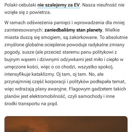
Polaki-cebulaki
nie szalejemy za EV
. Nasza nieufność nie
wzięła się z powietrza.
W ramach odświeżenia pamięci i wprowadzenia dla mniej
zainteresowanych:
zaniedbaliśmy stan planety
. Wielkie
miasta duszą się smogiem, są zakorkowane. To absolutnie
zmyślone globalne ocieplenie powoduje radykalne zmiany
pogody, susze (ale przecież staremu panu politykowi z
bujnym wąsem i dziwnymi odzywkami jest miło i ciepło w
umęczone kości, więc o co chodzi, wszystko spoko),
intensyfikuje kataklizmy. Oj tam, oj tam. No, ale
przynajmniej część korporacji i polityków podłapała temat,
więc wdrażają plany awaryjne. Flagowym gadżetem takich
planów jest elektromobilność, czyli samochody i inne
środki transportu na prąd.