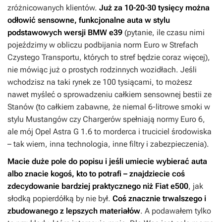
zróżnicowanych klientów.
Już za 10-20-30 tysięcy można
odłowić sensowne, funkcjonalne auta w stylu
podstawowych wersji BMW e39
(pytanie, ile czasu nimi
pojeździmy w obliczu podbijania norm Euro w Strefach
Czystego Transportu, których to stref będzie coraz więcej),
nie mówiąc już o prostych rodzinnych wozidłach. Jeśli
wchodzisz na taki rynek ze 100 tysiącami, to możesz
nawet myśleć o sprowadzeniu całkiem sensownej bestii ze
Stanów (to całkiem zabawne, że niemal 6-litrowe smoki w
stylu Mustangów czy Chargerów spełniają normy Euro 6,
ale mój Opel Astra G 1.6 to morderca i truciciel środowiska
– tak wiem, inna technologia, inne filtry i zabezpieczenia).
Macie duże pole do popisu i jeśli umiecie wybierać auta
albo znacie kogoś, kto to potrafi – znajdziecie coś
zdecydowanie bardziej praktycznego niż Fiat e500
, jak
słodką popierdółką by nie był.
Coś znacznie trwalszego i
zbudowanego z lepszych materiałów
. A podawałem tylko