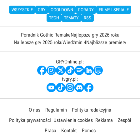
WSZYSTKIE
GRY
COOLDOWN
PORADY
FILMY I SERIALE
TECH
TEMATY
RSS
Poradnik Gothic Remake
Najlepsze gry 2026 roku
Najlepsze gry 2025 roku
Wiedźmin 4
Najbliższe premiery
GRYOnline.pl:
tvgry.pl:
O nas
Regulamin
Polityka redakcyjna
Polityka prywatności
Ustawienia cookies
Reklama
Zespół
Praca
Kontakt
Pomoc