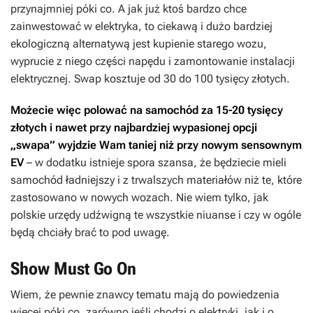
przynajmniej póki co. A jak już ktoś bardzo chce
zainwestować w elektryka, to ciekawą i dużo bardziej
ekologiczną alternatywą jest kupienie starego wozu,
wyprucie z niego części napędu i zamontowanie instalacji
elektrycznej. Swap kosztuje od 30 do 100 tysięcy złotych.
Możecie więc polować na samochód za 15-20 tysięcy
złotych i nawet przy najbardziej wypasionej opcji
„swapa” wyjdzie Wam taniej niż przy nowym sensownym
EV
– w dodatku istnieje spora szansa, że będziecie mieli
samochód ładniejszy i z trwalszych materiałów niż te, które
zastosowano w nowych wozach. Nie wiem tylko, jak
polskie urzędy udźwigną te wszystkie niuanse i czy w ogóle
będą chciały brać to pod uwagę.
Show Must Go On
Wiem, że pewnie znawcy tematu mają do powiedzenia
więcej póki co, zarówno jeśli chodzi o elektryki, jak i o