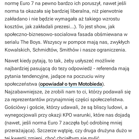
normę Euro 7 na pewno bardzo ich poruszył, nawet jeśli
norma ta okazała się bardziej liberalna, niż pierwotnie
zakładano i nie będzie wymagała aż takiego wzrostu
kosztów, jak zakładali prezesi…). To jest show, jak
społeczno-biznesowo-socialowa fasada obśmiewana w
serialu
The Boys
. Wszyscy w pompce mają nas, zwykłych
Kowalskich, Schmidtów, Smithów i nasze ograniczenia.
Nawet kiedy pytają, to tak, żeby usłyszeć możliwie
najbardziej pasującą do tezy odpowiedź - referenda mają
pytania tendencyjne, jadące na poczuciu winy
społeczeństwa (
opowiadał o tym Motobieda
).
Najzabawniejsze, że zrobili nam to ci, którzy podawali się
za reprezentantów przynajmniej części społeczeństwa.
Gościówy i goście, którzy udawali, że są bliscy ludowi, a
wynegocjowali przy okazji KPO warunki, które nas dojadą
(nawet, jeśli norma Euro 7 zaczęła być odrobinę mniej
przerażająca). Szczerze wątpię, czy druga drużyna dużo w
tej kwestii zmieni, choć chciałbym się mylić.