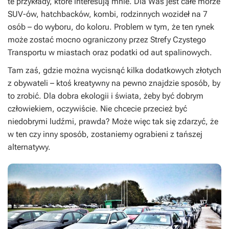
te przykłady, które interesują mnie. Dla Was jest całe morze
SUV-ów, hatchbacków, kombi, rodzinnych wozideł na 7
osób – do wyboru, do koloru. Problem w tym, że ten rynek
może zostać mocno ograniczony przez Strefy Czystego
Transportu w miastach oraz podatki od aut spalinowych.
Tam zaś, gdzie można wycisnąć kilka dodatkowych złotych
z obywateli – ktoś kreatywny na pewno znajdzie sposób, by
to zrobić. Dla dobra ekologii i świata, żeby być dobrym
człowiekiem, oczywiście. Nie chcecie przecież być
niedobrymi ludźmi, prawda? Może więc tak się zdarzyć, że
w ten czy inny sposób, zostaniemy ograbieni z tańszej
alternatywy.