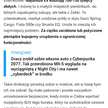
internetowe.
Najtańsze EV kosztują 100-130 tysięcy
złotych
. I mówię tu o małych miejskich pierdzikach, do
których zapakujemy zakupy, ale takie z Żabki. To
czterokołowe, niezbyt urodziwe pchły w stylu Dacii Spring
Cargo, Fiata 500e czy Smarta EQ. Uroda to zresztą ich
najmniejszy problem.
Za ciężko zarobione lub pożyczone
pieniądze kupujemy urządzenia o ograniczonej
funkcjonalności
.
POWIĄZANE:
Gracz zrobił sobie własne auto z Cyberpunka
2077. Tak przerobiona MX-5 wygląda na
wyciągniętą z Night City i ma nawet
„cyberdeck” w środku
Takie drobiazgi poradzą sobie w mieście, ale w trasę bym
ich nie zabrał. Są mało pakowne i przede wszystkim
umiarkowanie bezpieczne, kiedy może w Ciebie wjechać
rozpędzony SUV tego buraka, który na autostradzie zawsze