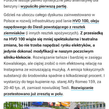
Porsche testuje paliwo syntetyczne jako alternatywę dla
benzyny i
wypuściło pierwszą partię
.
Gdzieś na uboczu całego dyskursu zainwestowano w
Polsce w rozwój infrastruktury pod lanie
HVO 100, oleju
napędowego do Diesli powstającego z resztek
ziemniaków
(i innych resztek spożywczych).
Z przesiadką
na HVO 100 wiąże się mniej spektakularna i teatralna
zmiana, bo nie trzeba napędzać rynku elektryków, a
jedynie dokonać modyfikacji w naszym poczciwym
silniku-klekocie
. Rozwiązanie tańsze i bardziej w zasięgu
Kowalskiego, ale ciężej zrobić o nim efektowną relację na
Instagrama ze wzruszającą muzyką. A emisja toksycznych
substancji do środowiska spadnie o kilkadziesiąt procent. I
wystarczy do tego kupienie np. starej Alfy Romeo 159, za
20-40 tys. zł, zamiast nowiuśkiej Tesli.
Rozwiązanie
przetestowano już zresztą w polu
.