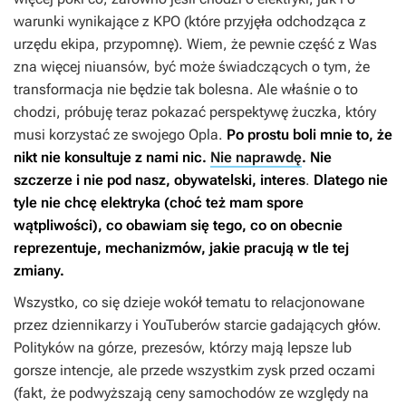
warunki wynikające z KPO (które przyjęła odchodząca z
urzędu ekipa, przypomnę). Wiem, że pewnie część z Was
zna więcej niuansów, być może świadczących o tym, że
transformacja nie będzie tak bolesna. Ale właśnie o to
chodzi, próbuję teraz pokazać perspektywę żuczka, który
musi korzystać ze swojego Opla.
Po prostu boli mnie to, że
nikt nie konsultuje z nami nic.
Nie naprawdę
. Nie
szczerze i nie pod nasz, obywatelski, interes
.
Dlatego nie
tyle nie chcę elektryka (choć też mam spore
wątpliwości), co obawiam się tego, co on obecnie
reprezentuje, mechanizmów, jakie pracują w tle tej
zmiany.
Wszystko, co się dzieje wokół tematu to relacjonowane
przez dziennikarzy i YouTuberów starcie gadających głów.
Polityków na górze, prezesów, którzy mają lepsze lub
gorsze intencje, ale przede wszystkim zysk przed oczami
(fakt, że podwyższają ceny samochodów ze względy na