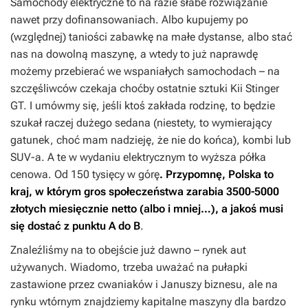
Samochody elektryczne to na razie słabe rozwiązanie
nawet przy dofinansowaniach. Albo kupujemy po
(względnej) taniości zabawkę na małe dystanse, albo stać
nas na dowolną maszynę, a wtedy to już naprawdę
możemy przebierać we wspaniałych samochodach – na
szczęśliwców czekaja choćby ostatnie sztuki Kii Stinger
GT. I umówmy się, jeśli ktoś zakłada rodzinę, to będzie
szukał raczej dużego sedana (niestety, to wymierający
gatunek, choć mam nadzieję, że nie do końca), kombi lub
SUV-a. A te w wydaniu elektrycznym to wyższa półka
cenowa. Od 150 tysięcy w górę
. Przypomnę, Polska to
kraj, w którym gros społeczeństwa zarabia 3500-5000
złotych miesięcznie netto (albo i mniej…), a jakoś musi
się dostać z punktu A do B
.
Znaleźliśmy na to obejście już dawno – rynek aut
używanych. Wiadomo, trzeba uważać na pułapki
zastawione przez cwaniaków i Januszy biznesu, ale na
rynku wtórnym znajdziemy kapitalne maszyny dla bardzo