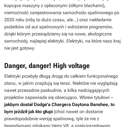
kopcące maszyny z opłaconymi żółtymi blachami),
niemożność zarejestrowania samochodu spalinowego po
2035 roku (niby to dużo czasu, ale…) oraz nakładanie
podatków od aut spalinowych i wdrożenie programów,
dzięki którym przesiądziemy się na nowe, ekologiczne
samochody, najlepiej elektryki. Elektryki, na które nasz kraj
nie jest gotowy.
Danger, danger! High voltage
Elektryki przebyły długą drogę do całkiem funkcjonalnego
stanu, w jakim znajdują się teraz. Niektóre nie wyglądają
nawet przesadnie paskudnie, a kilka nadciągających
projektów zapowiada się obiecująco. Wbrew tytułowi –
jakbym dostał Dodge’a Chargera Daytona Banshee, to
bym jeździł jak kto głupi
(choć nawet on dostanie
prawdopodobnie wersję spalinową, tyle że nie z
legendarnymi silnikami Hemi V8, a sześciorzędowym,