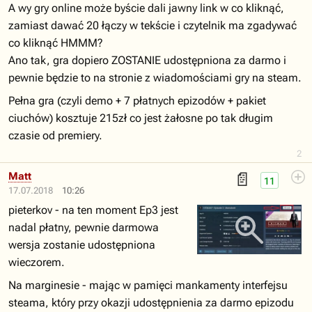
A wy gry online może byście dali jawny link w co kliknąć,
zamiast dawać 20 łączy w tekście i czytelnik ma zgadywać
co kliknąć HMMM?
Ano tak, gra dopiero ZOSTANIE udostępniona za darmo i
pewnie będzie to na stronie z wiadomościami gry na steam.
Pełna gra (czyli demo + 7 płatnych epizodów + pakiet
ciuchów) kosztuje 215zł co jest żałosne po tak długim
czasie od premiery.
2
📄
Matt
11
17.07.2018
10:26
pieterkov - na ten moment Ep3 jest
nadal płatny, pewnie darmowa
wersja zostanie udostępniona
wieczorem.
Na marginesie - mając w pamięci mankamenty interfejsu
steama, który przy okazji udostępnienia za darmo epizodu