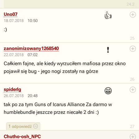
24.2
👍
Uno07
18.07.2018
10:50
:)
25
❗
zanonimizowany1268540
22.07.2018
07:02
Całkiem fajne, ale kiedy wyrzuciłem mafiosa przez okno
pojawił się bug - jego nogi zostały na górze
26
😁
spiderlg
26.07.2018
20:48
tak po za tym Guns of Icarus Alliance Za darmo w
humblebundle jeszcze przez niecałe 2 dni :)
1
odpowiedź
27
Chutho-osh_NPC