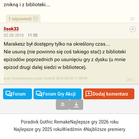
znikną i z biblioteki...
1
odpowiedź
29
lisek33
02.08.2018
11:55
Marakesz był dostępny tylko na określony czas...
Nie usuną (nie powinno się coś takiego stać) z biblioteki
epizodów poprzednich po usunięciu gry z dysku (u mnie
epizod drugi dalej siedzi w bibliotece).
post wyedytowany przez lisek33 2018-08-02 11:59:59
29.1



Forum
Forum Gry Akcji
Dodaj komentarz


Poradnik Gothic Remake
Najlepsze gry 2026 roku
Najlepsze gry 2025 roku
Wiedźmin 4
Najbliższe premiery