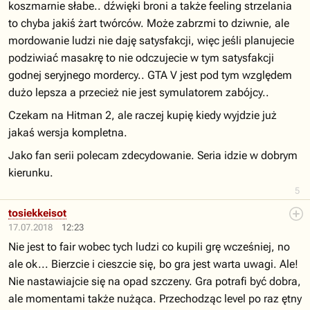
koszmarnie słabe.. dźwięki broni a także feeling strzelania
to chyba jakiś żart twórców. Może zabrzmi to dziwnie, ale
mordowanie ludzi nie daję satysfakcji, więc jeśli planujecie
podziwiać masakrę to nie odczujecie w tym satysfakcji
godnej seryjnego mordercy.. GTA V jest pod tym względem
dużo lepsza a przecież nie jest symulatorem zabójcy..
Czekam na Hitman 2, ale raczej kupię kiedy wyjdzie już
jakaś wersja kompletna.
Jako fan serii polecam zdecydowanie. Seria idzie w dobrym
kierunku.
5
tosiekkeisot
17.07.2018
12:23
Nie jest to fair wobec tych ludzi co kupili grę wcześniej, no
ale ok... Bierzcie i cieszcie się, bo gra jest warta uwagi. Ale!
Nie nastawiajcie się na opad szczeny. Gra potrafi być dobra,
ale momentami także nużąca. Przechodząc level po raz ętny