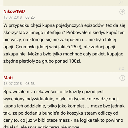
3.1
Nikow1987
18.07.2018
08:25
W przypadku chęci kupna pojedynczych epizodów, też da się
skorzystać z innego interfejsu? Próbowałem kiedyś kupić ten
pierwszy, na którego się nie załapałem i... nie było takiej
opcji. Cena była (dalej wisi jakieś 25zł), ale żadnej opcji
zakupu nie. Można było tylko machnąć cały pakiet, kupując
zbędne pierdoły za grubo ponad 100zł.
3.2
Matt
18.07.2018
08:53
Sprawdziłem z ciekawości i o ile kazdy epizod jest
wyceniony indywidualnie, o tyle faktycznie nie widzę opcji
kupna ich oddzielnie, tylko jako komplet ....moze byc jednak
tak, ze po dodaniu bundle'a do koszyka steam odliczy od
ceny to, co juz w bibliotece masz - na logike tak to powinno
działać, ale sprawdzic teraz nie moge.