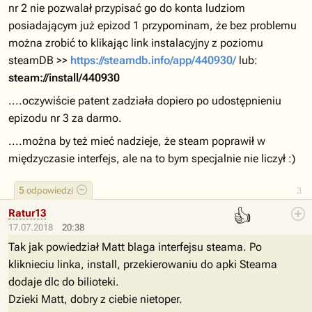
nr 2 nie pozwalał przypisać go do konta ludziom
posiadającym już epizod 1 przypominam, że bez problemu
można zrobić to klikając link instalacyjny z poziomu
steamDB >>
https://steamdb.info/app/440930/
lub:
steam://install/440930
....oczywiście patent zadziała dopiero po udostępnieniu
epizodu nr 3 za darmo.
....można by też mieć nadzieje, że steam poprawił w
międzyczasie interfejs, ale na to bym specjalnie nie liczył :)
5
odpowiedzi
3
👍
Ratur13
17.07.2018
20:38
Tak jak powiedział Matt blaga interfejsu steama. Po
kliknieciu linka, install, przekierowaniu do apki Steama
dodaje dlc do bilioteki.
Dzieki Matt, dobry z ciebie nietoper.