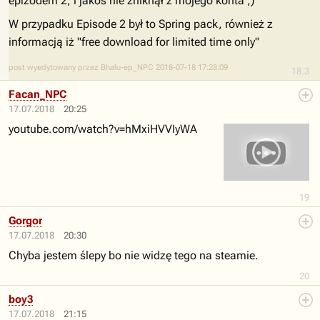
epizodem 2, i jakoś nie zniknął z mojego konta ;)
W przypadku Episode 2 był to Spring pack, również z
informacją iż "free download for limited time only"
post wyedytowany przez Bhalu-ep_NPC 2018-07-18 17:28:09
18.3
Facan_NPC
17.07.2018
20:25
youtube.com/watch?v=hMxiHVVIyWA
19
Gorgor
17.07.2018
20:30
Chyba jestem ślepy bo nie widzę tego na steamie.
20
boy3
17.07.2018
21:15