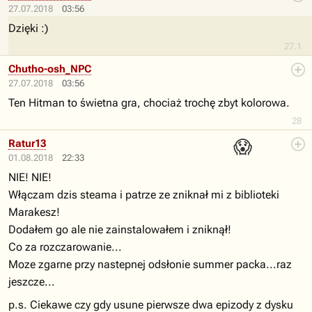
27.07.2018
03:56
Dzięki :)
27.1
Chutho-osh_NPC
27.07.2018
03:56
Ten Hitman to świetna gra, chociaż trochę zbyt kolorowa.
28
😱
Ratur13
01.08.2018
22:33
NIE! NIE!
Włączam dzis steama i patrze ze zniknał mi z biblioteki
Marakesz!
Dodałem go ale nie zainstalowałem i zniknął!
Co za rozczarowanie...
Moze zgarne przy nastepnej odsłonie summer packa...raz
jeszcze...
p.s. Ciekawe czy gdy usune pierwsze dwa epizody z dysku