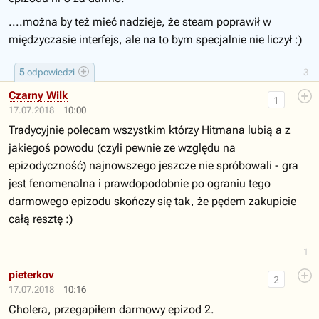
....można by też mieć nadzieje, że steam poprawił w
międzyczasie interfejs, ale na to bym specjalnie nie liczył :)
5
odpowiedzi
3
Czarny Wilk
1
17.07.2018
10:00
Tradycyjnie polecam wszystkim którzy Hitmana lubią a z
jakiegoś powodu (czyli pewnie ze względu na
epizodyczność) najnowszego jeszcze nie spróbowali - gra
jest fenomenalna i prawdopodobnie po ograniu tego
darmowego epizodu skończy się tak, że pędem zakupicie
całą resztę :)
1
pieterkov
2
17.07.2018
10:16
Cholera, przegapiłem darmowy epizod 2.