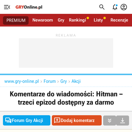




Newsroom
Gry
Rankingi
Listy
Recenzje
PREMIUM
www.gry-online.pl
Forum
Gry
Akcji



Komentarze do wiadomości: Hitman –
trzeci epizod dostępny za darmo




Forum Gry Akcji
Dodaj komentarz