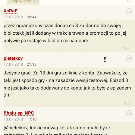
3
odpowiedzi
18
XaRaF
17.07.2018
20:44
przez ograniczony czas dodać ep 3 za darmo do swojej
biblioteki; jeśli dodany w trakcie trwania promocji to po jej
upływie pozostaje w bibliotece na dobre
18.1
❗
pieterkov
17.07.2018
21:18
Jedynie grać. Za 13 dni gra zniknie z konta. Zauważcie, że
taki jest sposób gry - na zasadzie wersji testowej. Epizod 3
nie jest jako tako dodawany do konta jak to było z epizodem
2!!!
18.2
Bhalu-ep_NPC
18.07.2018
17:10
@pieterkov, ludzie mówią że tak samo miało być z