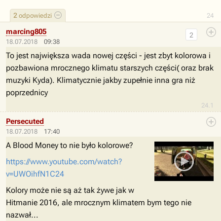
2
odpowiedzi
24
marcing805
2
18.07.2018
09:38
To jest największa wada nowej części - jest zbyt kolorowa i
pozbawiona mrocznego klimatu starszych części( oraz brak
muzyki Kyda). Klimatycznie jakby zupełnie inna gra niż
poprzednicy
24.1
Persecuted
18.07.2018
17:40
A Blood Money to nie było kolorowe?
https://www.youtube.com/watch?
v=UWOihfN1C24
Kolory może nie są aż tak żywe jak w
Hitmanie 2016, ale mrocznym klimatem bym tego nie
nazwał...