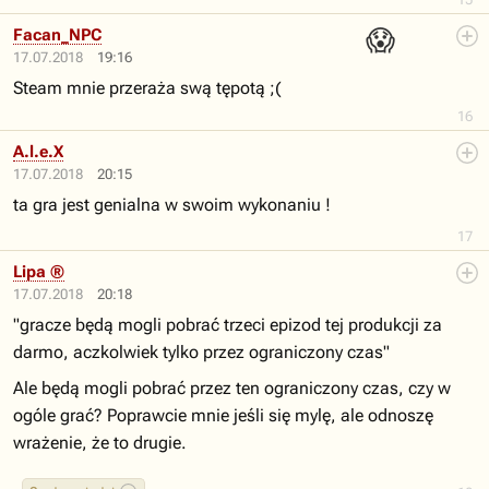
😱
Facan_NPC
17.07.2018
19:16
Steam mnie przeraża swą tępotą ;(
16
A.l.e.X
17.07.2018
20:15
ta gra jest genialna w swoim wykonaniu !
17
Lipa ®
17.07.2018
20:18
"gracze będą mogli pobrać trzeci epizod tej produkcji za
darmo, aczkolwiek tylko przez ograniczony czas"
Ale będą mogli pobrać przez ten ograniczony czas, czy w
ogóle grać? Poprawcie mnie jeśli się mylę, ale odnoszę
wrażenie, że to drugie.