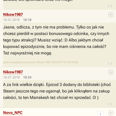
3.3
Nikow1987
18.07.2018
18:18
Jasne, odlicza, z tym nie ma problemu. Tylko co jak nie
chcesz pierdół w postaci bonusowego odcinka, czy innych
tego typu atrakcji? Musisz wziąć :D Albo jakbym chciał
kupować epizodycznie, bo nie mam ciśnienia na całość?
Też najwyraźniej nie mogę.
post wyedytowany przez Nikow1987 2018-07-18 18:19:55
3.4
Nikow1987
18.07.2018
18:24
A za link wielkie dzięki. Epizod 3 dodany do biblioteki (choć
Steam jeszcze tego nie ogarnął, bo jak kliknąłem na zakup
całości, to ten Marrakesh też chciał mi sprzedać :D )
3.5
Novo_NPC
1