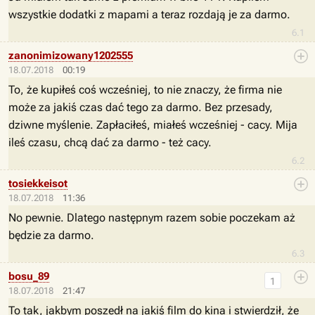
wszystkie dodatki z mapami a teraz rozdają je za darmo.
6.1
zanonimizowany1202555
18.07.2018
00:19
To, że kupiłeś coś wcześniej, to nie znaczy, że firma nie
może za jakiś czas dać tego za darmo. Bez przesady,
dziwne myślenie. Zapłaciłeś, miałeś wcześniej - cacy. Mija
ileś czasu, chcą dać za darmo - też cacy.
6.2
tosiekkeisot
18.07.2018
11:36
No pewnie. Dlatego następnym razem sobie poczekam aż
będzie za darmo.
6.3
bosu_89
1
18.07.2018
21:47
To tak, jakbym poszedł na jakiś film do kina i stwierdził, że