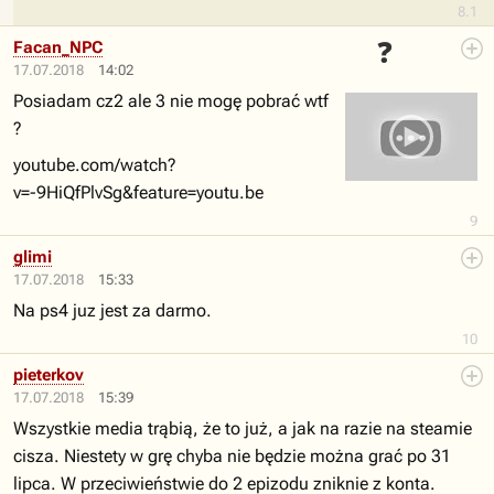
8.1
❓
Facan_NPC
17.07.2018
14:02
Posiadam cz2 ale 3 nie mogę pobrać wtf
?
youtube.com/watch?
v=-9HiQfPlvSg&feature=youtu.be
9
glimi
17.07.2018
15:33
Na ps4 juz jest za darmo.
10
pieterkov
17.07.2018
15:39
Wszystkie media trąbią, że to już, a jak na razie na steamie
cisza. Niestety w grę chyba nie będzie można grać po 31
lipca. W przeciwieństwie do 2 epizodu zniknie z konta.