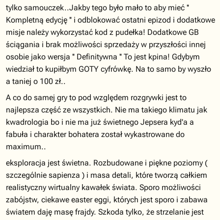
tylko samouczek..Jakby tego było mało to aby mieć ''
Kompletną edycję '' i odblokować ostatni epizod i dodatkowe
misje należy wykorzystać kod z pudełka! Dodatkowe GB
ściągania i brak możliwości sprzedaży w przyszłości innej
osobie jako wersja '' Definitywna '' To jest kpina! Gdybym
wiedział to kupiłbym GOTY cyfrówkę. Na to samo by wyszło
a taniej o 100 zł..
A co do samej gry to pod względem rozgrywki jest to
najlepsza część ze wszystkich. Nie ma takiego klimatu jak
kwadrologia bo i nie ma już świetnego Jepsera kyd'a a
fabuła i charakter bohatera został wykastrowane do
maximum..
eksploracja jest świetna. Rozbudowane i piękne poziomy (
szczególnie sapienza ) i masa detali, które tworzą całkiem
realistyczny wirtualny kawałek świata. Sporo możliwości
zabójstw, ciekawe easter eggi, których jest sporo i zabawa
światem daję masę frajdy. Szkoda tylko, że strzelanie jest