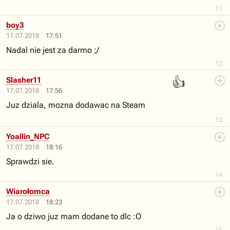
11
boy3
17.07.2018
17:51
Nadal nie jest za darmo ;/
12
👍
Slasher11
17.07.2018
17:56
Juz dziala, mozna dodawac na Steam
13
Yoallin_NPC
17.07.2018
18:16
Sprawdzi sie.
14
Wiarołomca
17.07.2018
18:23
Ja o dziwo juz mam dodane to dlc :O
15