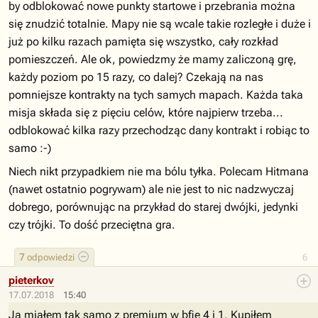
by odblokować nowe punkty startowe i przebrania można
się znudzić totalnie. Mapy nie są wcale takie rozległe i duże i
już po kilku razach pamięta się wszystko, cały rozkład
pomieszczeń. Ale ok, powiedzmy że mamy zaliczoną grę,
każdy poziom po 15 razy, co dalej? Czekają na nas
pomniejsze kontrakty na tych samych mapach. Każda taka
misja składa się z pięciu celów, które najpierw trzeba...
odblokować kilka razy przechodząc dany kontrakt i robiąc to
samo :-)
Niech nikt przypadkiem nie ma bólu tyłka. Polecam Hitmana
(nawet ostatnio pogrywam) ale nie jest to nic nadzwyczaj
dobrego, porównując na przykład do starej dwójki, jedynki
czy trójki. To dość przeciętna gra.
7
odpowiedzi
6
pieterkov
17.07.2018
15:40
Ja miałem tak samo z premium w bfie 4 i 1. Kupiłem