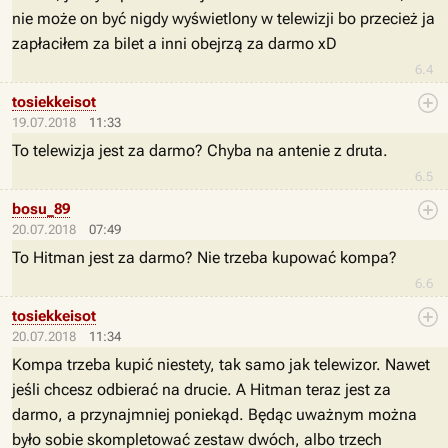
nie może on być nigdy wyświetlony w telewizji bo przecież ja
zapłaciłem za bilet a inni obejrzą za darmo xD
6.4
tosiekkeisot
19.07.2018
11:33
To telewizja jest za darmo? Chyba na antenie z druta.
6.5
bosu_89
20.07.2018
07:49
To Hitman jest za darmo? Nie trzeba kupować kompa?
6.6
tosiekkeisot
20.07.2018
11:34
Kompa trzeba kupić niestety, tak samo jak telewizor. Nawet
jeśli chcesz odbierać na drucie. A Hitman teraz jest za
darmo, a przynajmniej poniekąd. Będąc uważnym można
było sobie skompletować zestaw dwóch, albo trzech