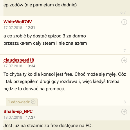
epizodów (nie pamiętam dokładnie)
6.7
WhiteWolf74V
17.07.2018
12:31
a co zrobić by dostać epizod 3 za darmo
przeszukałem cały steam i nie znalazłem
7
claudespeed18
17.07.2018
13:34
To chyba tylko dla konsol jest free. Choć może się mylę. Cóż
i tak przegapiłem drugi gdy rozdawali, więc kiedyś trzeba
będzie to dorwać na promocji.
1
odpowiedź
8
Bhalu-ep_NPC
18.07.2018
17:37
Jest już na steamie za free dostępne na PC.