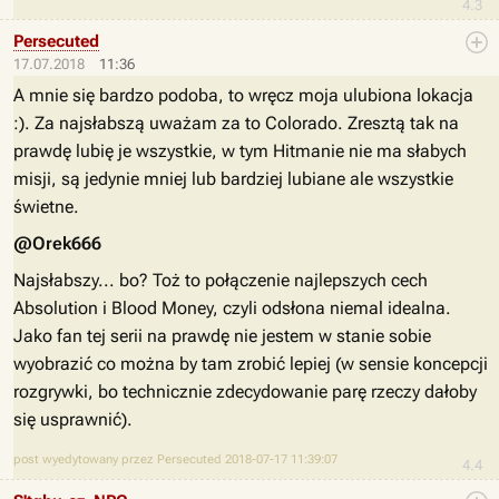
4.3
Persecuted
17.07.2018
11:36
A mnie się bardzo podoba, to wręcz moja ulubiona lokacja
:). Za najsłabszą uważam za to Colorado. Zresztą tak na
prawdę lubię je wszystkie, w tym Hitmanie nie ma słabych
misji, są jedynie mniej lub bardziej lubiane ale wszystkie
świetne.
@Orek666
Najsłabszy... bo? Toż to połączenie najlepszych cech
Absolution i Blood Money, czyli odsłona niemal idealna.
Jako fan tej serii na prawdę nie jestem w stanie sobie
wyobrazić co można by tam zrobić lepiej (w sensie koncepcji
rozgrywki, bo technicznie zdecydowanie parę rzeczy dałoby
się usprawnić).
post wyedytowany przez Persecuted 2018-07-17 11:39:07
4.4