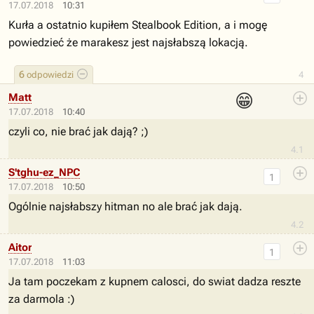
17.07.2018
10:31
Kurła a ostatnio kupiłem Stealbook Edition, a i mogę
powiedzieć że marakesz jest najsłabszą lokacją.
6
odpowiedzi
4
😁
Matt
17.07.2018
10:40
czyli co, nie brać jak dają? ;)
4.1
S'tghu-ez_NPC
1
17.07.2018
10:50
Ogólnie najsłabszy hitman no ale brać jak dają.
4.2
Aitor
1
17.07.2018
11:03
Ja tam poczekam z kupnem calosci, do swiat dadza reszte
za darmola :)