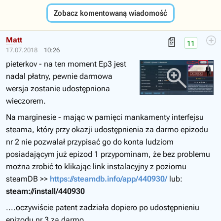
Zobacz komentowaną wiadomość
📄
Matt
11
17.07.2018
10:26
pieterkov - na ten moment Ep3 jest
nadal płatny, pewnie darmowa
wersja zostanie udostępniona
wieczorem.
Na marginesie - mając w pamięci mankamenty interfejsu
steama, który przy okazji udostępnienia za darmo epizodu
nr 2 nie pozwalał przypisać go do konta ludziom
posiadającym już epizod 1 przypominam, że bez problemu
można zrobić to klikając link instalacyjny z poziomu
steamDB >>
https://steamdb.info/app/440930/
lub:
steam://install/440930
....oczywiście patent zadziała dopiero po udostępnieniu
epizodu nr 3 za darmo.