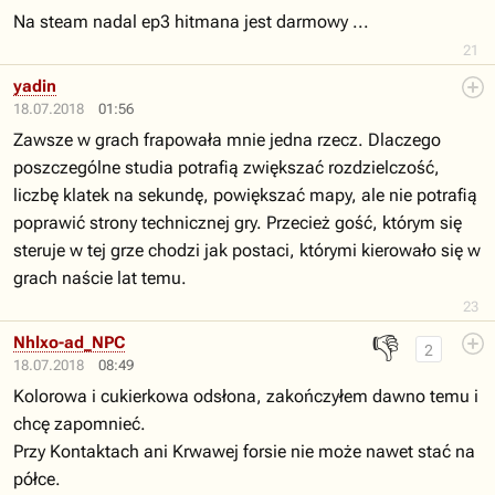
Na steam nadal ep3 hitmana jest darmowy ...
21
yadin
18.07.2018
01:56
Zawsze w grach frapowała mnie jedna rzecz. Dlaczego
poszczególne studia potrafią zwiększać rozdzielczość,
liczbę klatek na sekundę, powiększać mapy, ale nie potrafią
poprawić strony technicznej gry. Przecież gość, którym się
steruje w tej grze chodzi jak postaci, którymi kierowało się w
grach naście lat temu.
23
👎
Nhlxo-ad_NPC
2
18.07.2018
08:49
Kolorowa i cukierkowa odsłona, zakończyłem dawno temu i
chcę zapomnieć.
Przy Kontaktach ani Krwawej forsie nie może nawet stać na
półce.