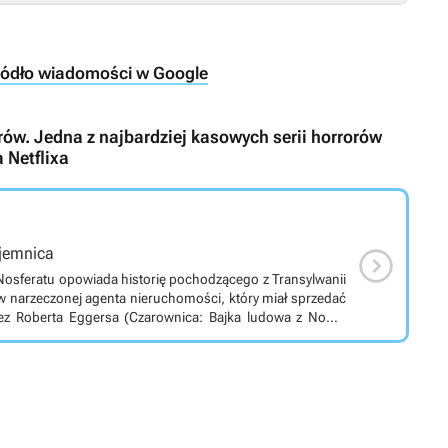
ródło wiadomości w Google
arów. Jedna z najbardziej kasowych serii horrorów
 Netflixa

ajemnica
Nosferatu opowiada historię pochodzącego z Transylwanii
 w narzeczonej agenta nieruchomości, który miał sprzedać
lejną próbę remake'u klasycznego niemego filmu F.W.
ekranizacją powieści Drakula Brama Stokera. Tytułowy
tóry decyduje się nabyć posiadłość w odległym mieście.
homości. Nieoczekiwanie potwór zakochuje się w jego
rsgard oraz Lily-Rose Depp.