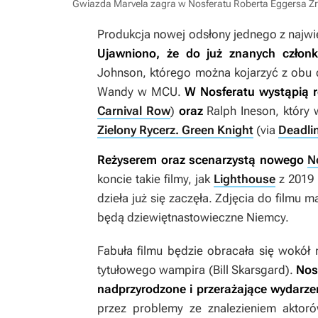
Gwiazda Marvela zagra w Nosferatu Roberta Eggersa
Źr
Produkcja nowej odsłony jednego z najwi
Ujawniono, że do już znanych człon
Johnson, którego można kojarzyć z obu 
Wandy w MCU.
W
Nosferatu
wystąpią r
Carnival Row
)
oraz
Ralph Ineson, który w
Zielony Rycerz. Green Knight
(via
Deadli
Reżyserem oraz scenarzystą nowego
N
koncie takie filmy, jak
Lighthouse
z 2019 
dzieła już się zaczęła. Zdjęcia do filmu 
będą dziewiętnastowieczne Niemcy.
Fabuła filmu będzie obracała się wokół
tytułowego wampira (Bill Skarsgard).
Nos
nadprzyrodzone i przerażające wydarze
przez problemy ze znalezieniem aktor