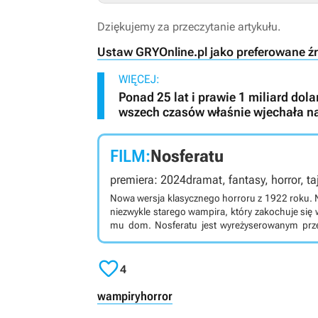
Dziękujemy za przeczytanie artykułu.
Ustaw GRYOnline.pl jako preferowane ź
WIĘCEJ:
Ponad 25 lat i prawie 1 miliard dol
wszech czasów właśnie wjechała na
FILM:
Nosferatu
premiera: 2024
dramat, fantasy, horror, t
Nowa wersja klasycznego horroru z 1922 roku. 
niezwykle starego wampira, który zakochuje się
mu dom. Nosferatu jest wyreżyserowanym przez Roberta Eggersa (Czarownica: Bajka ludowa z Nowej
Anglii, Lighthouse) horrorem. Stanowi on ko
Murnaua z 1922 roku, będącego nieoficjalną 

Nosferatu to wiekowy wampir z Transylwanii, k
4
Sprzedażą ma się zająć pewien agent nieruc
narzeczonej. W produkcji wystąpili m.in. Bill Ska
wampiry
horror