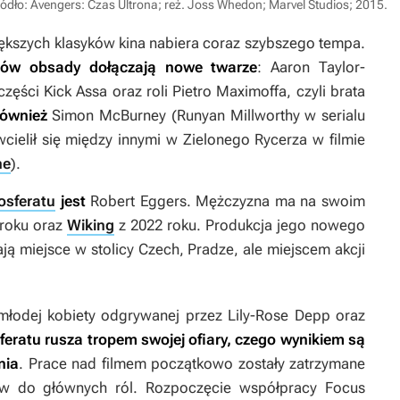
ódło: Avengers: Czas Ultrona; reż. Joss Whedon; Marvel Studios; 2015
.
ększych klasyków kina nabiera coraz szybszego tempa.
ków obsady dołączają nowe twarze
:
Aaron Taylor-
części
Kick Assa
oraz roli Pietro Maximoffa, czyli brata
ównież
Simon McBurney (Runyan Millworthy w serialu
cielił się między innymi w Zielonego Rycerza w filmie
ne
).
osferatu
jest
Robert Eggers. Mężczyzna ma na swoim
roku oraz
Wiking
z 2022 roku. Produkcja jego nowego
mają miejsce w stolicy Czech, Pradze, ale miejscem akcji
 młodej kobiety odgrywanej przez Lily-Rose Depp oraz
feratu rusza tropem swojej ofiary, czego wynikiem są
nia
. Prace nad filmem początkowo zostały zatrzymane
ów do głównych ról. Rozpoczęcie współpracy Focus