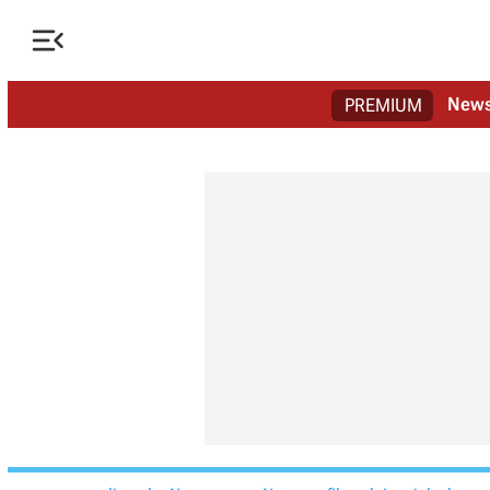

New
PREMIUM