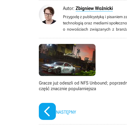
Autor:
Zbigniew Woźnicki
Przygodę z publicystyką i pisaniem z
technologią oraz mediami społeczno
o nowościach związanych z branżą 
wszelakiego typu. Żaden gatunek mu 
grach są całkowicie zbędne. Prze
mmorpg.org.pl. Uwielbia ponarzekać
ksywką Canaton.
Gracze już odeszli od NFS Unbound; poprzedn
część znacznie popularniejsza
NASTĘPNY