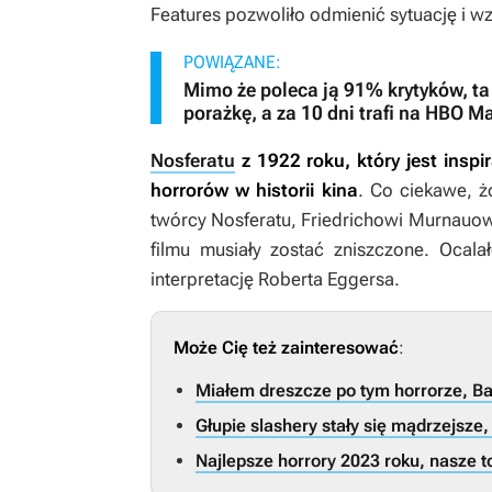
Features pozwoliło odmienić sytuację i w
POWIĄZANE:
Mimo że poleca ją 91% krytyków, ta
porażkę, a za 10 dni trafi na HBO M
Nosferatu
z 1922 roku, który jest inspi
horrorów w historii kina
. Co ciekawe, ż
twórcy
Nosferatu,
Friedrichowi Murnauowi
filmu musiały zostać zniszczone. Ocala
interpretację Roberta Eggersa.
Może Cię też zainteresować
:
Miałem dreszcze po tym horrorze, Ba
Głupie slashery stały się mądrzejsze,
Najlepsze horrory 2023 roku, nasze t