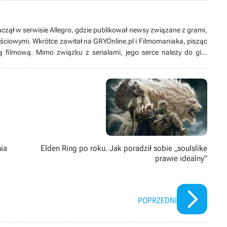
aczął w serwisie Allegro, gdzie publikował newsy związane z grami,
ściowymi. Wkrótce zawitał na GRYOnline.pl i Filmomaniaka, pisząc
filmową. Mimo związku z serialami, jego serce należy do gier
nie straszny, a przygoda z Tibią nauczyła go, że niebo i muzyka w
d laty dzielił się swoimi doświadczeniami, moderując forum
, ale oczywiście konstruktywnie i z umiarem. Na forum pisze pod
ia
Elden Ring po roku. Jak poradził sobie „soulslike
prawie idealny”
POPRZEDNI