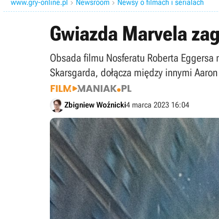
www.gry-online.pl
Newsroom
Newsy o filmach i serialach


Gwiazda Marvela zag
Obsada filmu Nosferatu Roberta Eggersa na
Skarsgarda, dołącza między innymi Aaron
Zbigniew Woźnicki
4 marca 2023 16:04