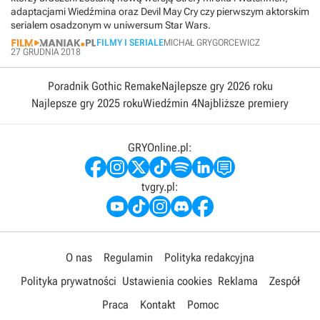
adaptacjami Wiedźmina oraz Devil May Cry czy pierwszym aktorskim
serialem osadzonym w uniwersum Star Wars.
FILMY I SERIALE
MICHAŁ GRYGORCEWICZ
27 GRUDNIA 2018
Poradnik Gothic Remake
Najlepsze gry 2026 roku
Najlepsze gry 2025 roku
Wiedźmin 4
Najbliższe premiery
GRYOnline.pl:
tvgry.pl:
O nas
Regulamin
Polityka redakcyjna
Polityka prywatności
Ustawienia cookies
Reklama
Zespół
Praca
Kontakt
Pomoc