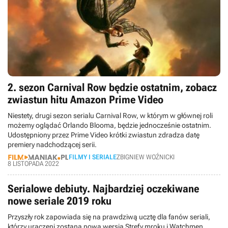
2. sezon Carnival Row będzie ostatnim, zobacz
zwiastun hitu Amazon Prime Video
Niestety, drugi sezon serialu Carnival Row, w którym w głównej roli
możemy oglądać Orlando Blooma, będzie jednocześnie ostatnim.
Udostępniony przez Prime Video krótki zwiastun zdradza datę
premiery nadchodzącej serii.
FILMY I SERIALE
ZBIGNIEW WOŹNICKI
8 LISTOPADA 2022
Serialowe debiuty. Najbardziej oczekiwane
nowe seriale 2019 roku
Przyszły rok zapowiada się na prawdziwą ucztę dla fanów seriali,
którzy uraczeni zostaną nową wersją Strefy mroku i Watchmen,