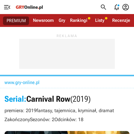




Newsroom
Gry
Rankingi
Listy
Recenzje
PREMIUM
www.gry-online.pl
Serial:
Carnival Row
(2019)
premiera: 2019
fantasy, tajemnica, kryminał, dramat
Zakończony
Sezonów: 2
Odcinków: 18