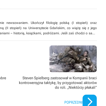
ie newsowaniem. Ukończył filologię polską (I stopień) oraz
zną (II stopień) na Uniwersytecie Gdańskim, co wiążę się z jego
niami – historią, książkami, podróżami. Jeśli zaś chodzi o same
, teraz nawrócony na przygodowe gry akcji. Poza tym interesuje się
al Kombat), RPG-ami oraz wszystkimi tytułami nastawionymi na
czasu lubi również pograć w tenisa, siatkówkę czy piłkę nożną.
.
obre
Steven Spielberg zastosował w Kompanii braci
kontrowersyjna taktykę, by przygotować aktorów
do roli. „Niektórzy płakali”
POPRZEDNI