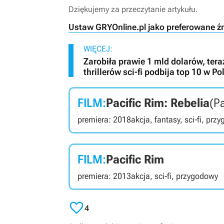
Dziękujemy za przeczytanie artykułu.
Ustaw GRYOnline.pl jako preferowane ź
WIĘCEJ:
Zarobiła prawie 1 mld dolarów, tera
thrillerów sci-fi podbija top 10 w Po
FILM:
Pacific Rim: Rebelia
(Pa
premiera: 2018
akcja, fantasy, sci-fi, prz
FILM:
Pacific Rim
premiera: 2013
akcja, sci-fi, przygodowy

4