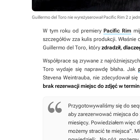
Guillermo del Toro nie wyreżyserował Pacific Rim 2 z j
W tym roku od premiery
Pacific Rim
mij
szczegółów zza kulis produkcji. Właśnie o
Guillermo del Toro, który
zdradził, dlacz
Współprace są zrywane z najróżniejszyc
Toro wydaje się naprawdę błaha. Jak
Stevena Weintrauba, nie zdecydował si
brak rezerwacji miejsc do zdjęć w termin
Przygotowywaliśmy się do sequel
aby zarezerwować miejsca do zd
miesięcy. Powiedziałem więc d
możemy stracić te miejsca”. Mi
powiedzieli: „No cóż, możemy t