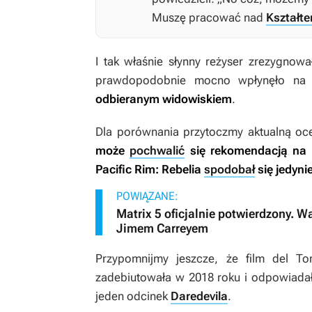
Muszę pracować nad
Kształt
I tak właśnie słynny reżyser zrezygnowa
prawdopodobnie mocno wpłynęło na 
odbieranym widowiskiem
.
Dla porównania przytoczmy aktualną o
może
pochwalić
się rekomendacją na
Pacific Rim: Rebelia
spodobał
się jedyn
POWIĄZANE:
Matrix 5 oficjalnie potwierdzony. W
Jimem Carreyem
Przypomnijmy jeszcze, że film del To
zadebiutowała w 2018 roku i odpowiadał 
jeden odcinek
Daredevila
.