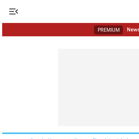

New
PREMIUM