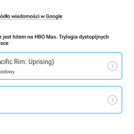
ródło wiadomości w Google
z jest hitem na HBO Max. Trylogia dystopijnych
lsce
cific Rim: Uprising)

ygodowy
