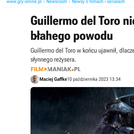
www.gry-online.pl
Newsroom
Newsy o filmach i serialach


Guillermo del Toro n
błahego powodu
Guillermo del Toro w końcu ujawnił, dlac
słynnego reżysera.
Maciej Gaffke
10 października 2023 13:34