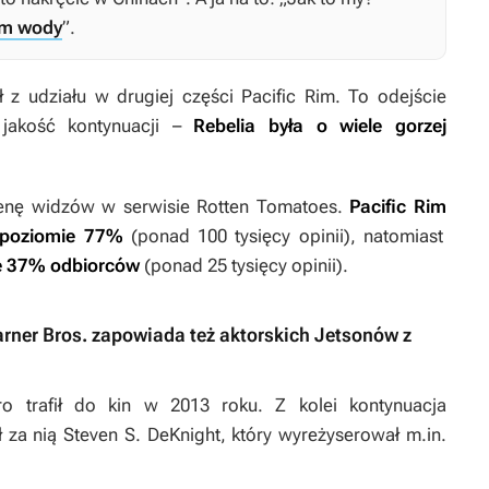
em wody
”.
ł z udziału w drugiej części
Pacific Rim
. To odejście
jakość kontynuacji –
Rebelia
była o wiele gorzej
cenę widzów w serwisie Rotten Tomatoes.
Pacific Rim
 poziomie 77%
(ponad 100 tysięcy opinii), natomiast
ie 37% odbiorców
(ponad 25 tysięcy opinii).
arner Bros. zapowiada też aktorskich Jetsonów z
ro trafił do kin w 2013 roku. Z kolei kontynuacja
za nią Steven S. DeKnight, który wyreżyserował m.in.