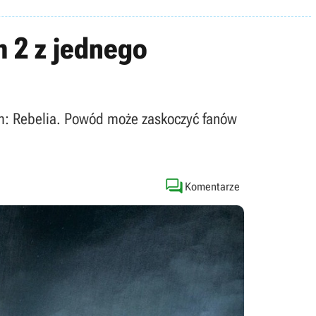
m 2 z jednego
Rim: Rebelia. Powód może zaskoczyć fanów

Komentarze