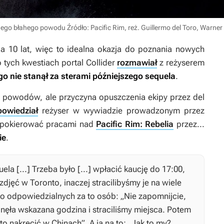
ednego błahego powodu
Źródło: Pacific Rim, reż. Guillermo del Toro, Warner
a 10 lat, więc to idealna okazja do poznania nowych
 tych kwestiach portal Collider
rozmawiał
z reżyserem
ego nie stanął za sterami późniejszego sequela
.
h powodów, ale przyczyna opuszczenia ekipy przez del
powiedział
reżyser w wywiadzie prowadzonym przez
ę pokierować pracami nad
Pacific Rim: Rebelia
przez...
ie
.
a [...] Trzeba było [...] wpłacić kaucję do 17:00,
jęć w Toronto, inaczej stracilibyśmy je na wiele
o odpowiedzialnych za to osób: „Nie zapomnijcie,
nęła wskazana godzina i straciliśmy miejsca. Potem
o nakręcić w Chinach”. A ja na to: „Jak to my?