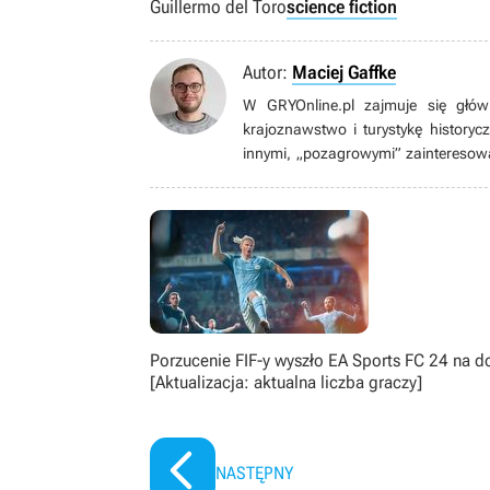
Guillermo del Toro
science fiction
Autor:
Maciej Gaffke
W GRYOnline.pl zajmuje się główn
krajoznawstwo i turystykę historyc
innymi, „pozagrowymi” zainteresowa
gry wideo – kiedyś wielbiciel FPS-ów
też bijatykami (szczególnie Mort
pojedynczego gracza. Od czasu do 
Dumny mieszkaniec Pomorza i Pucka
Porzucenie FIF-y wyszło EA Sports FC 24 na d
[Aktualizacja: aktualna liczba graczy]
NASTĘPNY