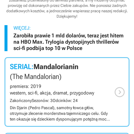
zostaniesz przeniesiony do serwisu partnera, a my możemy otrzymać
prowizję od dokonanych przez Ciebie zakupów. Nie ponosisz żadnych
dodatkowych kosztów, a jednocześnie wspierasz pracę naszej redakcji.
Dziękujemy!
WIĘCEJ:
Zarobiła prawie 1 mld dolarów, teraz jest hitem
na HBO Max. Trylogia dystopijnych thrillerów
sci-fi podbija top 10 w Polsce
SERIAL:
Mandalorianin
(The Mandalorian)
premiera: 2019

western, sci-fi, akcja, dramat, przygodowy
Zakończony
Sezonów: 3
Odcinków: 24
Din Djarin (Pedro Pascal), samotny łowca głów,
otrzymuje zlecenie morderstwa tajemniczego celu. Gdy
ten okazuje się dzieckiem dysponującym potężną mocą,
płatny morderca postanawia go chronić. Hitowy serial
oryginalny Disneya osadzony został w uniwersum