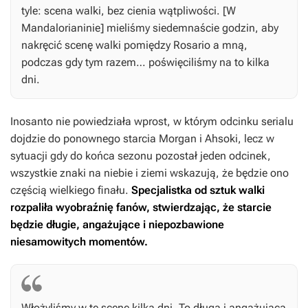
tyle: scena walki, bez cienia wątpliwości. [W
Mandalorianinie
] mieliśmy siedemnaście godzin, aby
nakręcić scenę walki pomiędzy Rosario a mną,
podczas gdy tym razem… poświęciliśmy na to kilka
dni.
Inosanto nie powiedziała wprost, w którym odcinku serialu
dojdzie do ponownego starcia Morgan i Ahsoki, lecz w
sytuacji gdy do końca sezonu pozostał jeden odcinek,
wszystkie znaki na niebie i ziemi wskazują, że będzie ono
częścią wielkiego finału.
Specjalistka od sztuk walki
rozpaliła wyobraźnię fanów, stwierdzając, że starcie
będzie długie, angażujące i niepozbawione
niesamowitych momentów.
Włożyliśmy w tę scenę kilka dni. To długa i angażująca