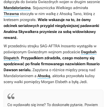
dołączyła do świata
Gwiezdnych wojen
w drugim sezonie
Mandalorianina
.
Sojuszniczka Wielkiego admirała
Thrawna
stoczyła w nim walkę z Ahsoką Tano, którą z
kretesem przegrała.
Wiele wskazuje na to, że ósmy
odcinek serialowych przygód niegdysiejszej padawanki
Anakina Skywalkera przyniesie za sobą widowiskowy
rewanż.
W przededniu strajku SAG-AFTRA Inosanto wystąpiła w
poświęconym
Gwiezdnym wojnom
podcaście
Dagobah
Dispatch
.
Przypadkiem zdradziła, czego możemy się
spodziewać po finale firmowanego nazwiskiem Rosario
Dawson serialu
.
Zapytana o różnice między pracą nad
Mandalorianinem
a
Ahsoką
, aktorka przywołała kulisy
sceny walki pomiędzy Morgan Elsbeth a byłą Jedi.
Co wydawało się inne? To doskonałe pytanie. Powiem