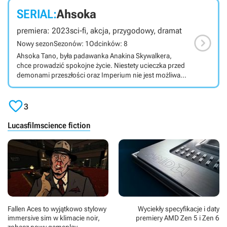
Gwiezdnych wojen oraz w konwencji kosmicznego
SERIAL:
Ahsoka
westernu.
premiera: 2023
sci-fi, akcja, przygodowy, dramat

Nowy sezon
Sezonów: 1
Odcinków: 8
Ahsoka Tano, była padawanka Anakina Skywalkera,
chce prowadzić spokojne życie. Niestety ucieczka przed
demonami przeszłości oraz Imperium nie jest możliwa.
Serial wyprodukowany przez Disneya opowiada dalsze
losy tytułowej bohaterki, zapoczątkowane w hitowym

Mandalorianinie.
3
Lucasfilm
science fiction
Fallen Aces to wyjątkowo stylowy
Wyciekły specyfikacje i daty
immersive sim w klimacie noir,
premiery AMD Zen 5 i Zen 6
zobacz nowy gameplay