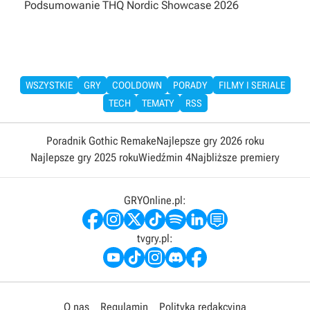
Podsumowanie THQ Nordic Showcase 2026
WSZYSTKIE
GRY
COOLDOWN
PORADY
FILMY I SERIALE
TECH
TEMATY
RSS
Poradnik Gothic Remake
Najlepsze gry 2026 roku
Najlepsze gry 2025 roku
Wiedźmin 4
Najbliższe premiery
GRYOnline.pl:
tvgry.pl:
O nas
Regulamin
Polityka redakcyjna