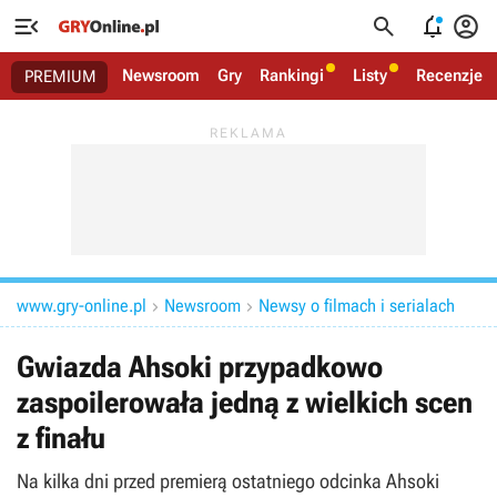




Newsroom
Gry
Rankingi
Listy
Recenzje
PREMIUM
www.gry-online.pl
Newsroom
Newsy o filmach i serialach


Gwiazda Ahsoki przypadkowo
zaspoilerowała jedną z wielkich scen
z finału
Na kilka dni przed premierą ostatniego odcinka Ahsoki