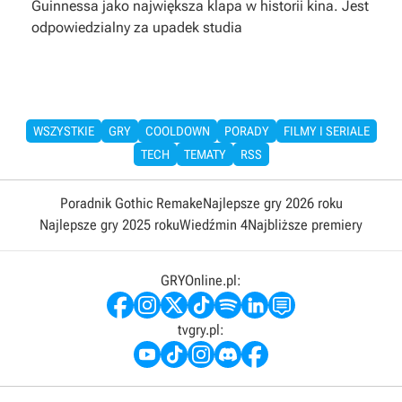
Guinnessa jako największa klapa w historii kina. Jest
odpowiedzialny za upadek studia
WSZYSTKIE
GRY
COOLDOWN
PORADY
FILMY I SERIALE
TECH
TEMATY
RSS
Poradnik Gothic Remake
Najlepsze gry 2026 roku
Najlepsze gry 2025 roku
Wiedźmin 4
Najbliższe premiery
GRYOnline.pl:
tvgry.pl: