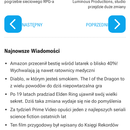
pogrzebie sieciowego RPG-a
Luminous Productions, studio
Armisena (Cranky Kong), Kevina Michaela Richardsona
przejdzie duże zmiany
(Kamek), a także Sebastiana Maniscalco (Spike). Tytuł
powstał w amerykańskim studiu Illumination.
NASTĘPNY
POPRZEDNI
Najnowsze Wiadomości
Amazon przecenił bestię wśród latarek o blisko 40%!
Wychwalają ją nawet ratownicy medyczni
Diablo, w którym jesteś smokiem. The I of the Dragon to
z wielu powodów do dziś niepowtarzalna gra
Po 19 latach pradziad Elden Ring ujawnił swój wielki
sekret. Dziś taka zmiana wydaje się nie do pomyślenia
Za tydzień Prime Video opuści jeden z najlepszych seriali
science fiction ostatnich lat
Ten film przygodowy był wpisany do Księgi Rekordów