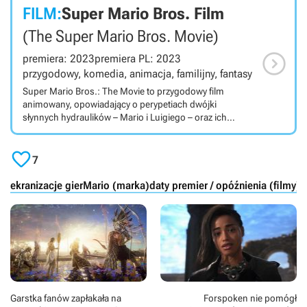
FILM:
Super Mario Bros. Film
(The Super Mario Bros. Movie)

premiera: 2023
premiera PL: 2023
przygodowy, komedia, animacja, familijny, fantasy
Super Mario Bros.: The Movie to przygodowy film
animowany, opowiadający o perypetiach dwójki
słynnych hydraulików – Mario i Luigiego – oraz ich
przyjaciół w magicznym Mushroom Kingdom.
Produkcja stanowi ekranizację gier Nintendo. Super

Mario Bros.: The Movie jest pełną przygód animacją 3D
7
opartą na serii gier komputerowych stworzonych przez
firmę Nintendo. Głównymi bohaterami opowieści są
ekranizacje gier
Mario (marka)
daty premier / opóźnienia (filmy)
bracia hydraulicy, Mario i Luigi, którzy trafiają do
magicznego Mushroom Kingdom. Tam przeżywają
rozmaite przygody ze swoimi przyjaciółmi, wśród
których możemy wymienić chociażby księżniczkę Peach
oraz Toada. Niestety ich bezpieczeństwu zagraża
złowrogi Bowser. W produkcji możemy usłyszeć między
innymi Chrisa Pratta (Mario), Charliego Daya (Luigi),
Anyę Taylor-Joy (księżniczka Peach), Keegana-Michaela
Garstka fanów zapłakała na
Forspoken nie pomógł
Keya (Toad), Setha Rogena (Donkey Kong), Freda