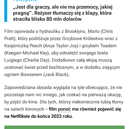
„Jest dla graczy, ale nie ma przemocy, jakiej
pragną”. Reżyser tłumaczy się z klapy, która
straciła blisko 80 mln dolarów
Film opowiada o hydrauliku z Brooklynu, Mario (Chris
Pratt), który podróżuje przez Grzybowe Królestwo wraz z
Księżniczką Peach (Anya Taylor-Joy) i grzybem Toadem
(Keegan-Michael Key), aby odnaleźć swojego brata
Luigiego (Charlie Day). Dodatkowo całą ekipą muszą
uratować świat przed bezlitosnym, a w dodatku ziejącym
ogniem Bowserem (Jack Black).
Zapowiedziana obsada wygląda na tyle obiecująco, że nie
pozostaje nam nic innego, jak czekać na pierwszą okazję,
by pójść do kina. Dla tych, którzy niekoniecznie lubią tłumy
na salach kinowych –
film
ponoć
ma również pojawić się
na Netfliksie do końca 2023 roku
.