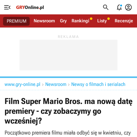




Newsroom
Gry
Rankingi
Listy
Recenzje
PREMIUM
www.gry-online.pl
Newsroom
Newsy o filmach i serialach


Film Super Mario Bros. ma nową datę
premiery - czy zobaczymy go
wcześniej?
Początkowo premiera filmu miała odbyć się w kwietniu, czy