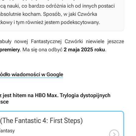
cą nauki, co bardzo odróżnia ich od innych postaci
 absolutnie kocham. Sposób, w jaki Czwórka
ątkowy i tym również jestem podekscytowany.
fabuły nowej
Fantastycznej Czwórki
niewiele jeszcze
premiery
. Ma się ona odbyć
2 maja 2025 roku
.
ródło wiadomości w Google
z jest hitem na HBO Max. Trylogia dystopijnych
lsce
(The Fantastic 4: First Steps)

fantasy