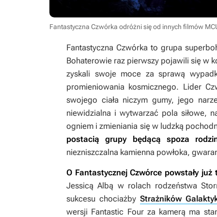
Fantastyczna Czwórka odróżni się od innych filmów MCU.
Fantastyczna Czwórka to grupa superboh
Bohaterowie raz pierwszy pojawili się w 
zyskali swoje moce za sprawą wypadku
promieniowania kosmicznego. Lider Czw
swojego ciała niczym gumy, jego narz
niewidzialna i wytwarzać pola siłowe, 
ogniem i zmieniania się w ludzką pochodn
postacią grupy będącą spoza rodzi
niezniszczalna kamienna powłoka, gwarant
O Fantastycznej Czwórce powstały już tr
Jessicą Albą w rolach rodzeństwa Stor
sukcesu chociażby
Strażników Galaktyk
wersji
Fantastic Four
za kamerą ma stan