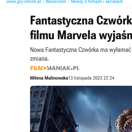
www.gry-online.pl
Newsroom
Newsy o filmach i serialach


Fantastyczna Czwórk
filmu Marvela wyjaśn
Nowa Fantastyczna Czwórka ma wyłamać s
zmiana.
Milena Malinowska
13 listopada 2023 22:24