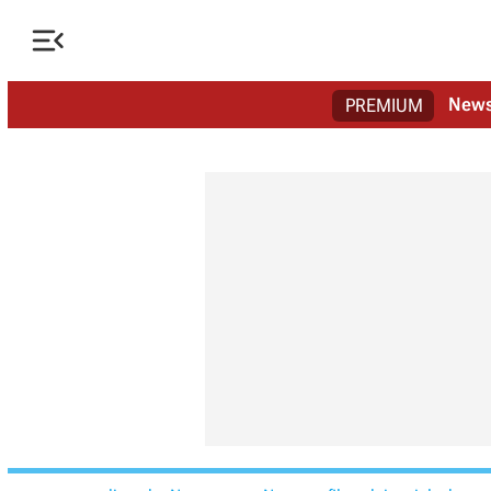

New
PREMIUM