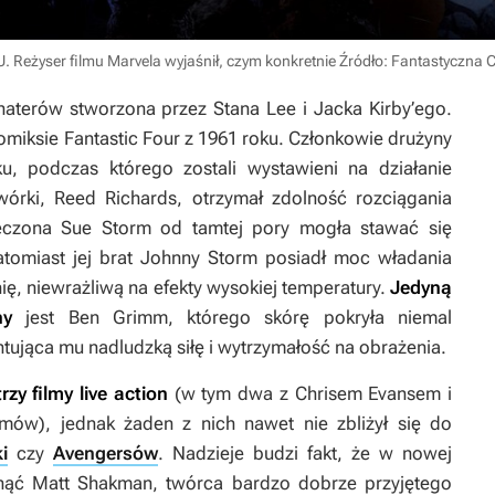
 Reżyser filmu Marvela wyjaśnił, czym konkretnie
Źródło: Fantastyczna 
aterów stworzona przez Stana Lee i Jacka Kirby’ego.
komiksie
Fantastic Four
z 1961 roku. Członkowie drużyny
, podczas którego zostali wystawieni na działanie
órki, Reed Richards, otrzymał zdolność rozciągania
eczona Sue Storm od tamtej pory mogła stawać się
natomiast jej brat Johnny Storm posiadł moc władania
ię, niewrażliwą na efekty wysokiej temperatury.
Jedyną
ny
jest Ben Grimm, którego skórę pokryła niemal
ująca mu nadludzką siłę i wytrzymałość na obrażenia.
zy filmy live action
(w tym dwa z Chrisem Evansem i
mów), jednak żaden z nich nawet nie zbliżył się do
i
czy
Avengersów
. Nadzieje budzi fakt, że w nowej
ąć Matt Shakman, twórca bardzo dobrze przyjętego