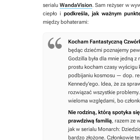
serialu
WandaVision
. Sam reżyser w wy
ciepło i
podkreśla, jak ważnym punktem
między bohaterami:
Kocham Fantastyczną Czwórkę
będąc dziećmi poznajemy pewne
Godzilla była dla mnie jedną z
prostu kocham czasy wyścigu k
podbijaniu kosmosu — dop. red
Kennedy’ego. Idea, że za spraw
rozwiązać wszystkie problemy.
wieloma względami, bo członk
Nie rodziną, którą spotyka się
prawdziwą familią
, razem ze 
jak w serialu
Monarch: Dziedz
bardzo złożone. Członkowie te