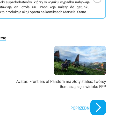
wórki superbohaterów, którzy w wyniku wypadku nabywają
stawiają oni czoła złu. Produkcja należy do gatunku
nematic Universe). Jej głównymi bohaterami jest czwórka
Johnny Storm oraz Ben Grimm. W wyniku pewnego
oni supermoce. Reed potrafi rozciągać swoje ciało, Sue
ć w żywą pochodnię i korzystać z ognia, a Ben zamienia się
eni. Wspólnie wykorzystują oni swoje zdolności to służby
erse
Avatar: Frontiers of Pandora ma złoty status; twórcy
tłumaczą się z widoku FPP
POPRZEDNI