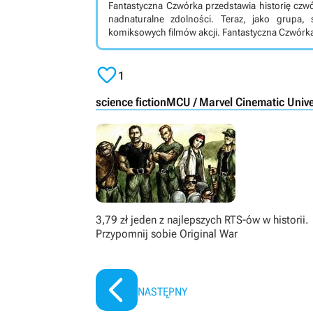
Fantastyczna Czwórka przedstawia historię cz
nadnaturalne zdolności. Teraz, jako grupa, 
komiksowych filmów akcji. Fantastyczna Czwórka to produkcja akcji oparta na komiksach Marvela. Stanowi
on 37 pełnoprawną odsłonę tzw. MCU (Marvel Ci
naukowców - Reed Richards, Sue Storm, 

nieszczęśliwego zbiegu okoliczności nabywają 
1
znikać i korzystać z telekinezy, Johnny zamienia
w silną i praktycznie niezniszczalną kupę kami
science fiction
MCU / Marvel Cinematic Univ
ludzkości i walce ze złem.
3,79 zł jeden z najlepszych RTS-ów w historii.
Przypomnij sobie Original War
NASTĘPNY