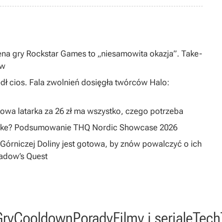
na gry Rockstar Games to „niesamowita okazja”. Take-
ów
dł cios. Fala zwolnień dosięgła twórców Halo:
owa latarka za 26 zł ma wszystko, czego potrzeba
emake? Podsumowanie THQ Nordic Showcase 2026
Górniczej Doliny jest gotowa, by znów powalczyć o ich
hadow’s Quest
Gry
Cooldown
Porady
Filmy i seriale
Tech