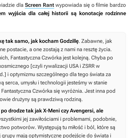
wiadzie dla
Screen Rant
wypowiada się o filmie bardzo
 wyjścia dla całej historii są konotacje rodzinne
 tak samo, jak kocham Godzillę
. Zabawne, jak
 postacie, a one zostają z nami na resztę życia.
 nich, Fantastyczna Czwórka jest kolejną. Chyba po
osmicznego [czyli rywalizacji USA i ZSRR w
.] i optymizmu szczególnego dla tego świata za
ą serca, umysłu i technologii jesteśmy w stanie
 Fantastyczna Czwórka się wyróżnia. Jest inna pod
owie drużyny są prawdziwą rodziną.
 po drodze tak jak X-Meni czy Avengersi, ale
wszystkimi jej zawiłościami i problemami, podobnie,
ictwo potworów
. Występują tu miłość i ból, które są
j grupy mają optymistyczne podejście do świata i