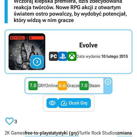
Wczoraj kiepska premiera, dziś zdecydowana
reakcja twórców. Nowe RPG akcji z otwartym
światem ostro powalczy, by wydobyć potencjał,
który widzą w nim gracze
Evolve
Data wydania:
10 lutego 2015


7.0
6.6
7.0
GRYOnline
Gracze
Steam


Oceń Grę

3
2K Games
free-to-play
statystyki (gry)
Turtle Rock Studios
zmiana mo