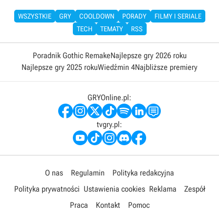
WSZYSTKIE
GRY
COOLDOWN
PORADY
FILMY I SERIALE
TECH
TEMATY
RSS
Poradnik Gothic Remake
Najlepsze gry 2026 roku
Najlepsze gry 2025 roku
Wiedźmin 4
Najbliższe premiery
GRYOnline.pl:
tvgry.pl:
O nas
Regulamin
Polityka redakcyjna
Polityka prywatności
Ustawienia cookies
Reklama
Zespół
Praca
Kontakt
Pomoc