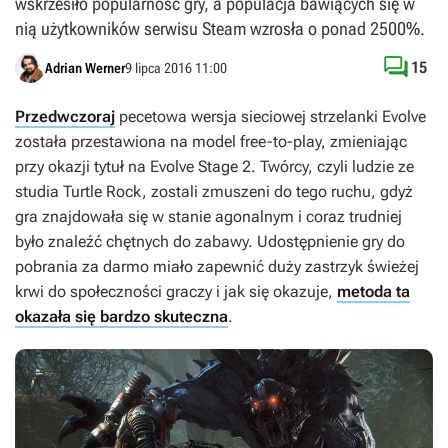
wskrzesiło popularność gry, a populacja bawiących się w
nią użytkowników serwisu Steam wzrosła o ponad 2500%.

15
Adrian Werner
9 lipca 2016 11:00
Przedwczoraj
pecetowa wersja sieciowej strzelanki
Evolve
została przestawiona na model free-to-play, zmieniając
przy okazji tytuł na
Evolve Stage 2
. Twórcy, czyli ludzie ze
studia Turtle Rock, zostali zmuszeni do tego ruchu, gdyż
gra znajdowała się w stanie agonalnym i coraz trudniej
było znaleźć chętnych do zabawy. Udostępnienie gry do
pobrania za darmo miało zapewnić duży zastrzyk świeżej
krwi do społeczności graczy i jak się okazuje,
metoda ta
okazała się bardzo skuteczna
.