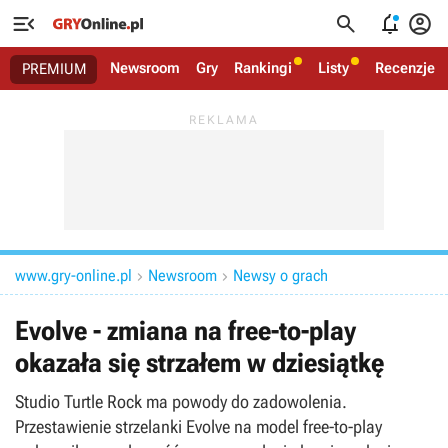




Newsroom
Gry
Rankingi
Listy
Recenzje
PREMIUM
www.gry-online.pl
Newsroom
Newsy o grach


Evolve - zmiana na free-to-play
okazała się strzałem w dziesiątkę
Studio Turtle Rock ma powody do zadowolenia.
Przestawienie strzelanki Evolve na model free-to-play