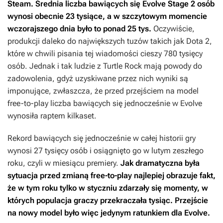
Steam. Średnia liczba bawiących się
Evolve Stage 2
osób
wynosi obecnie 23 tysiące, a w szczytowym momencie
wczorajszego dnia było to ponad 25 tys.
Oczywiście,
produkcji daleko do największych tuzów takich jak
Dota 2
,
które w chwili pisania tej wiadomości cieszy 780 tysięcy
osób. Jednak i tak ludzie z Turtle Rock mają powody do
zadowolenia, gdyż uzyskiwane przez nich wyniki są
imponujące, zwłaszcza, że przed przejściem na model
free-to-play liczba bawiących się jednocześnie w
Evolve
wynosiła raptem kilkaset.
Rekord bawiących się jednocześnie w całej historii gry
wynosi 27 tysięcy osób i osiągnięto go w lutym zeszłego
roku, czyli w miesiącu premiery.
Jak dramatyczna była
sytuacja przed zmianą free-to-play najlepiej obrazuje fakt,
że w tym roku tylko w styczniu zdarzały się momenty, w
których populacja graczy przekraczała tysiąc. Przejście
na nowy model było więc jedynym ratunkiem dla
Evolve
.