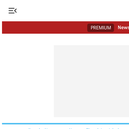

New
PREMIUM