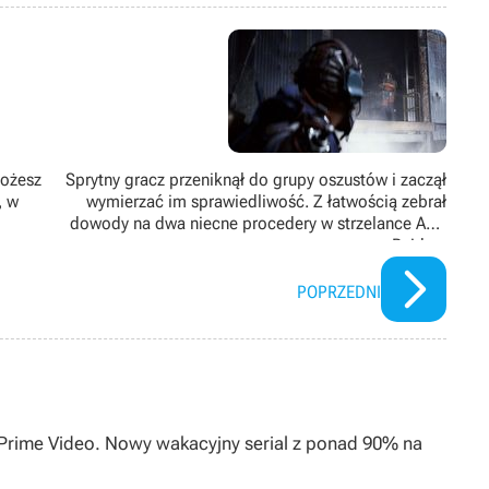
jamniki.
Możesz
Sprytny gracz przeniknął do grupy oszustów i zaczął
, w
wymierzać im sprawiedliwość. Z łatwością zebrał
dowody na dwa niecne procedery w strzelance ARC
Raiders
POPRZEDNI
0 Prime Video. Nowy wakacyjny serial z ponad 90% na