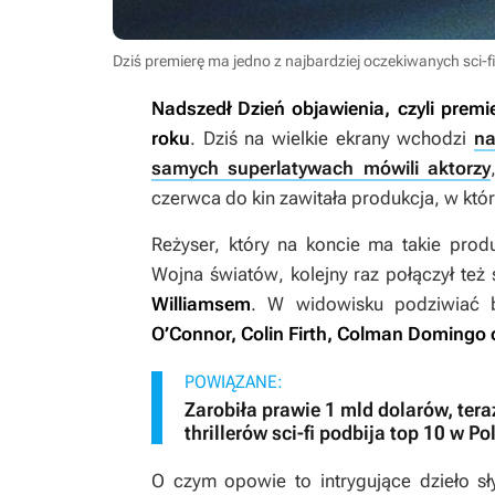
Dziś premierę ma jedno z najbardziej oczekiwanych sci-fi
Nadszedł
Dzień objawienia
, czyli prem
roku
. Dziś na wielkie ekrany wchodzi
na
samych superlatywach mówili aktorzy
czerwca do kin zawitała produkcja, w któr
Reżyser, który na koncie ma takie prod
Wojna światów
, kolejny raz połączył też 
Williamsem
. W widowisku podziwiać 
O’Connor, Colin Firth, Colman Domingo 
POWIĄZANE:
Zarobiła prawie 1 mld dolarów, tera
thrillerów sci-fi podbija top 10 w Po
O czym opowie to intrygujące dzieło s