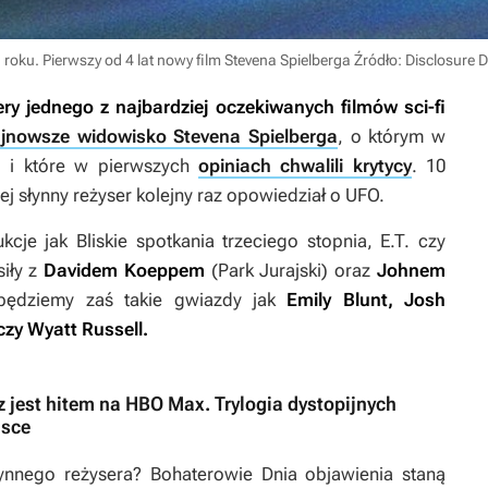
 roku. Pierwszy od 4 lat nowy film Stevena Spielberga
Źródło: Disclosure D
iery jednego z najbardziej oczekiwanych filmów sci-fi
jnowsze widowisko Stevena Spielberga
, o którym w
, i które w pierwszych
opiniach chwalili krytycy
. 10
ej słynny reżyser kolejny raz opowiedział o UFO.
ukcje jak
Bliskie spotkania trzeciego stopnia
,
E.T.
czy
siły z
Davidem Koeppem
(Park Jurajski)
oraz
Johnem
będziemy zaś takie gwiazdy jak
Emily Blunt, Josh
czy Wyatt Russell.
z jest hitem na HBO Max. Trylogia dystopijnych
lsce
łynnego reżysera? Bohaterowie
Dnia objawienia
staną