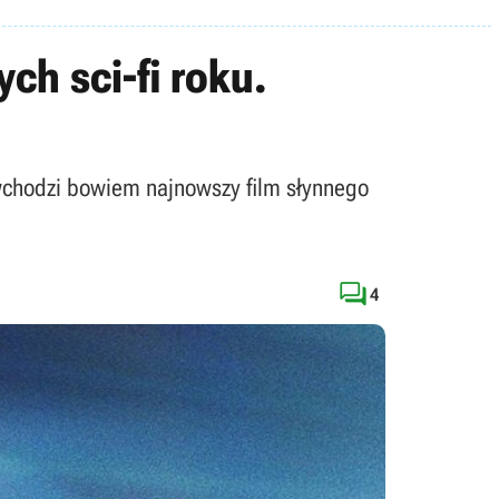
ch sci-fi roku.
wchodzi bowiem najnowszy film słynnego

4