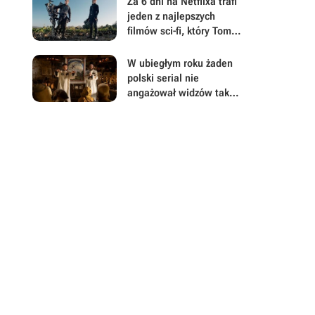
Za 6 dni na Netflixa trafi
składającą się z prawie
jeden z najlepszych
400 odcinków
filmów sci-fi, który Tom
Cruise i Emily Blunt
zaprezentowali 3 razy w
W ubiegłym roku żaden
ciągu 24 godzin na całym
polski serial nie
świecie
angażował widzów tak
bardzo, jak ten hit, który
za 3 dni wraca na
Netflixa z nowym
sezonem