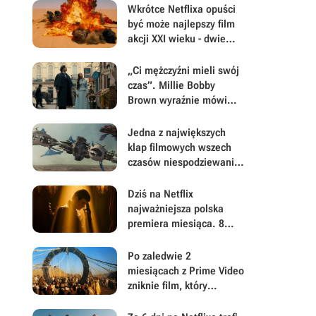
Wkrótce Netflixa opuści
być może najlepszy film
akcji XXI wieku - dwie
godziny czystej
adrenaliny
„Ci mężczyźni mieli swój
czas”. Millie Bobby
Brown wyraźnie mówi
„nie” spin-offowi z
Henrym Cavillem w roli
Jedna z największych
głównej
klap filmowych wszech
czasów niespodziewanie
dostaje drugą szansę -
tym razem wszystko
Dziś na Netflix
będzie inaczej
najważniejsza polska
premiera miesiąca. 8
nowych odcinków hitu
podbije platformę
Po zaledwie 2
miesiącach z Prime Video
zniknie film, który
zapoczątkował jedną z
największych serii sci-fi