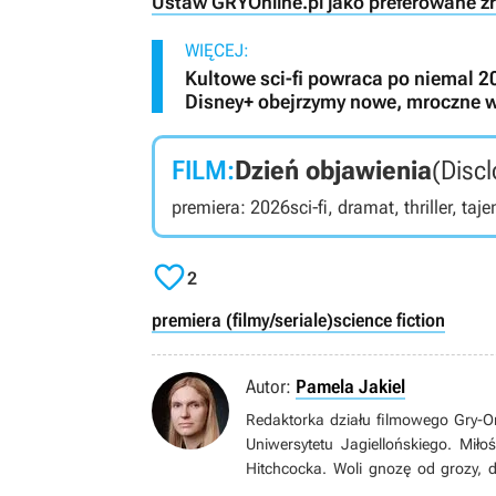
Ustaw GRYOnline.pl jako preferowane ź
WIĘCEJ:
Kultowe sci-fi powraca po niemal 20
Disney+ obejrzymy nowe, mroczne wy
FILM:
Dzień objawienia
(Disc
premiera: 2026
sci-fi, dramat, thriller, ta

2
premiera (filmy/seriale)
science fiction
Autor:
Pamela Jakiel
Redaktorka działu filmowego Gry-O
Uniwersytetu Jagiellońskiego. Miło
Hitchcocka. Woli gnozę od grozy, 
klasycznego i wciąż wraca do Bulw