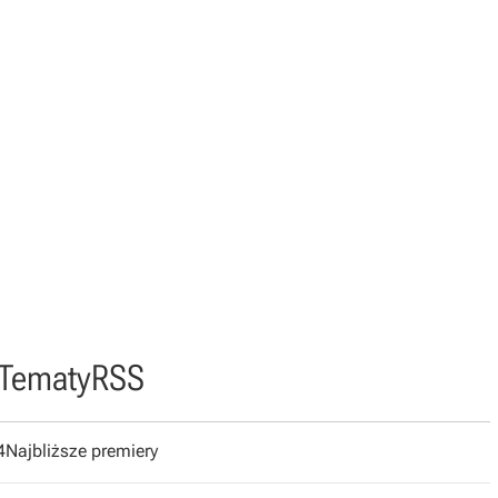
Tematy
RSS
4
Najbliższe premiery