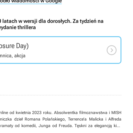
ródło wiadomości w Google
 latach w wersji dla dorosłych. Za tydzień na
danie thrillera
losure Day)

jemnica, akcja
nline od kwietnia 2023 roku. Absolwentka filmoznawstwa i MISH
śniczka dzieł Romana Polańskiego, Terrence’a Malicka i Alfreda
dramaty od komedii, Junga od Freuda. Tęskni za elegancją kina
aru Zachodzącego Słońca. W muzeach tropi obrazy symbolistów, a