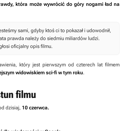
prawdy, która może wywrócić do góry nogami ład na
jesteśmy sami, gdyby ktoś ci to pokazał i udowodnił,
lata prawda należy do siedmiu miliardów ludzi.
głosi oficjalny opis filmu.
awienia
, który jest pierwszym od czterech lat filmem
jszym widowiskiem sci-fi w tym roku
.
tun filmu
d dzisiaj,
10 czerwca.