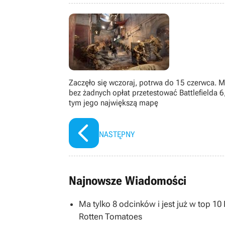
świat przemierza gravelem. Uwielbia 
Zaczęło się wczoraj, potrwa do 15 czerwca. 
bez żadnych opłat przetestować Battlefielda 6
tym jego największą mapę
NASTĘPNY
Najnowsze Wiadomości
Ma tylko 8 odcinków i jest już w top 1
Rotten Tomatoes