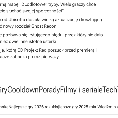
arną mapę i 2 „odlotowe” tryby. Wielu graczy chce
cie słuchać swojej społeczności”
 od Ubisoftu dostała wielką aktualizację i kosztującą
ć nowy rozdział Ghost Recon
 pozbywa się irytującego błędu, przez który nie dało
ież dwie inne istotne usterki
ję, którą CD Projekt Red porzucił przed premierą i
gracze zobaczą po raz pierwszy
Gry
Cooldown
Porady
Filmy i seriale
Tech
emake
Najlepsze gry 2026 roku
Najlepsze gry 2025 roku
Wiedźmin 