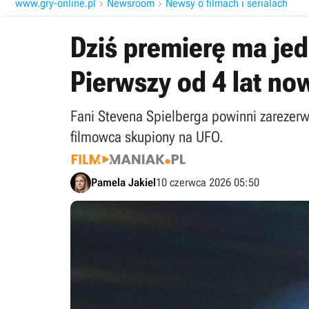
www.gry-online.pl
Newsroom
Newsy o filmach i serialach


Dziś premierę ma jed
Pierwszy od 4 lat no
Fani Stevena Spielberga powinni zarezer
filmowca skupiony na UFO.
Pamela Jakiel
10 czerwca 2026 05:50