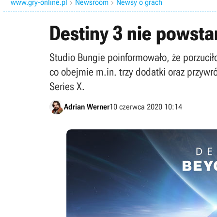
www.gry-online.pl
Newsroom
Newsy o grach


Destiny 3 nie powsta
Studio Bungie poinformowało, że porzuciło
co obejmie m.in. trzy dodatki oraz przywr
Series X.
Adrian Werner
10 czerwca 2020 10:14