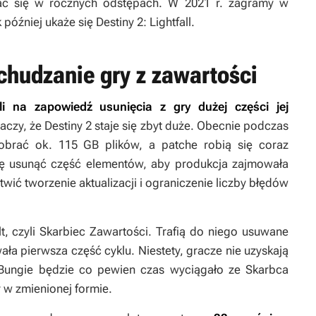
ać się w rocznych odstępach. W 2021 r. zagramy w
k później ukaże się
Destiny 2: Lightfall
.
dchudzanie gry z zawartości
li na zapowiedź usunięcia z gry dużej części jej
aczy, że
Destiny 2
staje się zbyt duże. Obecnie podczas
obrać ok. 115 GB plików, a patche robią się coraz
ię usunąć część elementów, aby produkcja zajmowała
twić tworzenie aktualizacji i ograniczenie liczby błędów
, czyli Skarbiec Zawartości. Trafią do niego usuwane
ła pierwsza część cyklu. Niestety, gracze nie uzyskają
 Bungie będzie co pewien czas wyciągało ze Skarbca
 w zmienionej formie.