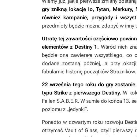
Wiemy już, jakie pierwsze zmiany zosta
gry znikną lokacje Io, Tytan, Merkury,
również kampanie, przygody i wszyst
przedmioty będzie można zdobyć w inny 
Utratę tej zawartości częściowo powinn
elementów z
Destiny 1
.
Wśród nich zna
będzie ona zawierała wszystkiego, co o
dodane zostaną później, a przy okazj
fabularnie historię początków Strażników.
22 września tego roku do gry zostanie 
typu Strike z pierwszego
Destiny
.
W kole
Fallen S.A.B.E.R.
W sumie do końca 13. s
poziomu z „jedynki”.
Ponadto w czwartym roku rozwoju
Dest
otrzymać Vault of Glass, czyli pierwszy 