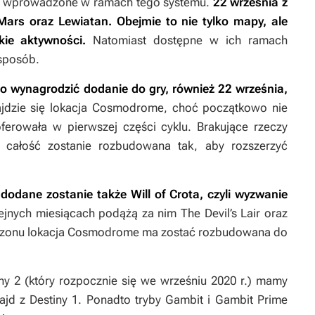
ną wprowadzone w ramach tego systemu.
22 września z
 Mars oraz Lewiatan. Obejmie to nie tylko mapy, ale
kie aktywności.
Natomiast dostępne w ich ramach
sposób.
o wynagrodzić dodanie do gry, również 22 września,
jdzie się lokacja Cosmodrome, choć początkowo nie
ferowała w pierwszej części cyklu. Brakujące rzeczy
i całość zostanie rozbudowana tak, aby rozszerzyć
dodane zostanie także Will of Crota, czyli wyzwanie
jnych miesiącach podążą za nim
The Devil’s Lair oraz
ezonu lokacja Cosmodrome ma zostać rozbudowana do
iny 2
(który rozpocznie się we wrześniu 2020 r.) mamy
rajd z
Destiny 1
. Ponadto tryby Gambit i Gambit Prime