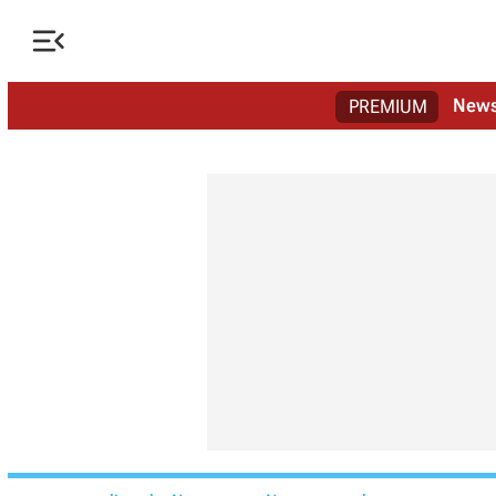

New
PREMIUM