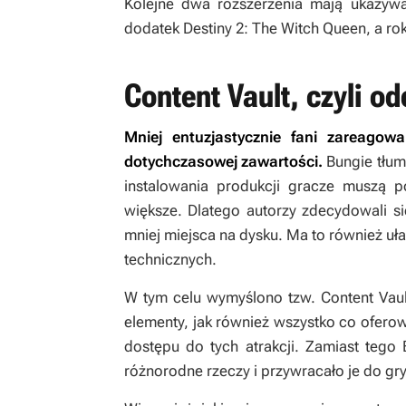
Kolejne dwa rozszerzenia mają ukazyw
dodatek
Destiny 2: The Witch Queen
, a ro
Content Vault, czyli o
Mniej entuzjastycznie fani zareagowa
dotychczasowej zawartości.
Bungie tłum
instalowania produkcji gracze muszą p
większe. Dlatego autorzy zdecydowali s
mniej miejsca na dysku. Ma to również uła
technicznych.
W tym celu wymyślono tzw. Content Vault
elementy, jak również wszystko co oferowa
dostępu do tych atrakcji. Zamiast tego
różnorodne rzeczy i przywracało je do gry