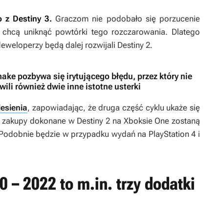
o z
Destiny 3
.
Graczom nie podobało się porzucenie
y chcą uniknąć powtórki tego rozczarowania. Dlatego
deweloperzy będą dalej rozwijali
Destiny 2
.
ke pozbywa się irytującego błędu, przez który nie
ili również dwie inne istotne usterki
esienia
, zapowiadając, że druga część cyklu ukaże się
e, zakupy dokonane w
Destiny 2
na Xboksie One zostaną
 Podobnie będzie w przypadku wydań na PlayStation 4 i
0 – 2022 to m.in. trzy dodatki