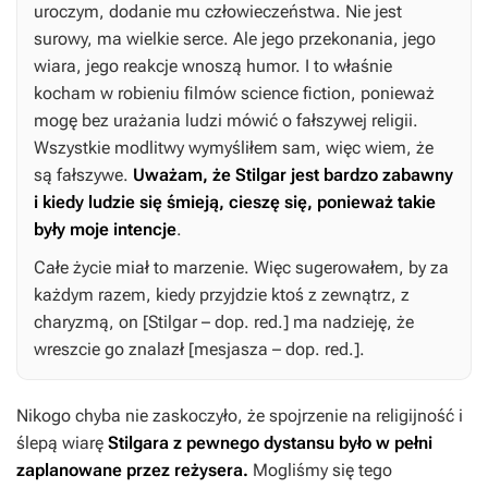
uroczym, dodanie mu człowieczeństwa. Nie jest
surowy, ma wielkie serce. Ale jego przekonania, jego
wiara, jego reakcje wnoszą humor. I to właśnie
kocham w robieniu filmów science fiction, ponieważ
mogę bez urażania ludzi mówić o fałszywej religii.
Wszystkie modlitwy wymyśliłem sam, więc wiem, że
są fałszywe.
Uważam, że Stilgar jest bardzo zabawny
i kiedy ludzie się śmieją, cieszę się, ponieważ takie
były moje intencje
.
Całe życie miał to marzenie. Więc sugerowałem, by za
każdym razem, kiedy przyjdzie ktoś z zewnątrz, z
charyzmą, on [Stilgar – dop. red.] ma nadzieję, że
wreszcie go znalazł [mesjasza – dop. red.].
Nikogo chyba nie zaskoczyło, że spojrzenie na religijność i
ślepą wiarę
Stilgara z pewnego dystansu było w pełni
zaplanowane przez reżysera.
Mogliśmy się tego