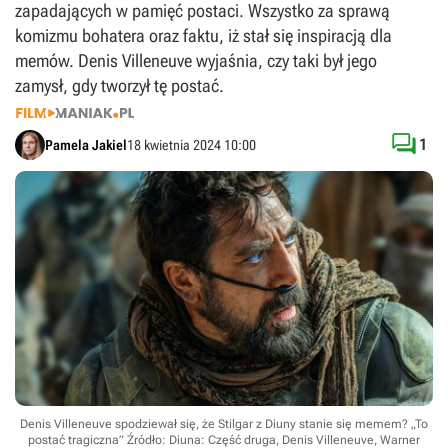
zapadających w pamięć postaci. Wszystko za sprawą
komizmu bohatera oraz faktu, iż stał się inspiracją dla
memów. Denis Villeneuve wyjaśnia, czy taki był jego
zamysł, gdy tworzył tę postać.

1
Pamela Jakiel
18 kwietnia 2024 10:00
Denis Villeneuve spodziewał się, że Stilgar z Diuny stanie się memem? „To
postać tragiczna”
Źródło: Diuna: Część druga, Denis Villeneuve, Warner