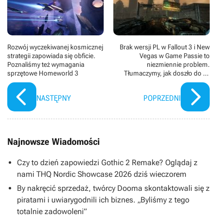
planetę. W filmie wystąpili m.in. Timothée Chalamet
(Paul Atreides), Zendaya (Chani) i Stellan Skarsgĺrd
(Vladimir Harkonnen).
Rozwój wyczekiwanej kosmicznej
Brak wersji PL w Fallout 3 i New
strategii zapowiada się obficie.
Vegas w Game Passie to
Poznaliśmy też wymagania
niezmiennie problem.
sprzętowe Homeworld 3
Tłumaczymy, jak doszło do tej
sytuacji
NASTĘPNY
POPRZEDNI
Najnowsze Wiadomości
Czy to dzień zapowiedzi Gothic 2 Remake? Oglądaj z
nami THQ Nordic Showcase 2026 dziś wieczorem
By nakręcić sprzedaż, twórcy Dooma skontaktowali się z
piratami i uwiarygodnili ich biznes. „Byliśmy z tego
totalnie zadowoleni”