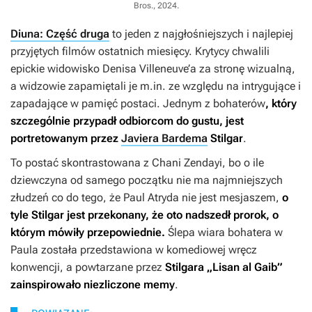
Bros., 2024
.
Diuna: Część druga
to jeden z najgłośniejszych i najlepiej
przyjętych filmów ostatnich miesięcy. Krytycy chwalili
epickie widowisko Denisa Villeneuve’a za stronę wizualną,
a widzowie zapamiętali je m.in. ze względu na intrygujące i
zapadające w pamięć postaci. Jednym z bohaterów
, który
szczególnie przypadł odbiorcom do gustu, jest
portretowanym przez
Javiera Bardema
Stilgar
.
To postać skontrastowana z Chani Zendayi, bo o ile
dziewczyna od samego początku nie ma najmniejszych
złudzeń co do tego, że Paul Atryda nie jest mesjaszem,
o
tyle Stilgar jest przekonany, że oto nadszedł prorok, o
którym mówiły przepowiednie.
Ślepa wiara bohatera w
Paula została przedstawiona w komediowej wręcz
konwencji, a powtarzane przez
Stilgara „Lisan al Gaib”
zainspirowało niezliczone memy
.