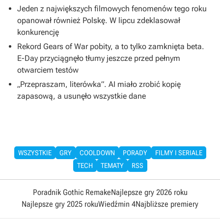
Jeden z największych filmowych fenomenów tego roku
opanował również Polskę. W lipcu zdeklasował
konkurencję
Rekord Gears of War pobity, a to tylko zamknięta beta.
E-Day przyciągnęło tłumy jeszcze przed pełnym
otwarciem testów
„Przepraszam, literówka”. AI miało zrobić kopię
zapasową, a usunęło wszystkie dane
WSZYSTKIE
GRY
COOLDOWN
PORADY
FILMY I SERIALE
TECH
TEMATY
RSS
Poradnik Gothic Remake
Najlepsze gry 2026 roku
Najlepsze gry 2025 roku
Wiedźmin 4
Najbliższe premiery