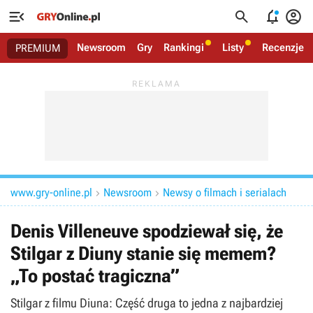




Newsroom
Gry
Rankingi
Listy
Recenzje
PREMIUM
www.gry-online.pl
Newsroom
Newsy o filmach i serialach


Denis Villeneuve spodziewał się, że
Stilgar z Diuny stanie się memem?
„To postać tragiczna”
Stilgar z filmu Diuna: Część druga to jedna z najbardziej