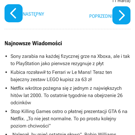
11 marca)
NASTĘPNY
POPRZEDNI
Najnowsze Wiadomości
Sony zarabia na każdej fizycznej grze na Xboxa, ale i tak
to PlayStation jako pierwsze rezygnuje z płyt
Kubica rozsławił to Ferrari w Le Mans! Teraz ten
bajeczny zestaw LEGO kupisz za 63 zł
Netflix wkrótce pożegna się z jednym z największych
hitów lat 2000. To ostatnie tygodnie na obejrzenie 26
odcinków
Stop Killing Games ostro o płatnej prezentacji GTA 6 na
Netflix. „To nie jest normalne. To po prostu kolejny
poziom chciwości”
„Nalegał, by mieć ostatnie słowo”. Robin Williams