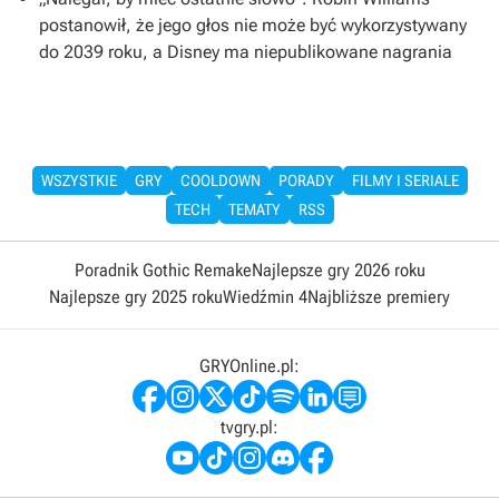
postanowił, że jego głos nie może być wykorzystywany
do 2039 roku, a Disney ma niepublikowane nagrania
WSZYSTKIE
GRY
COOLDOWN
PORADY
FILMY I SERIALE
TECH
TEMATY
RSS
Poradnik Gothic Remake
Najlepsze gry 2026 roku
Najlepsze gry 2025 roku
Wiedźmin 4
Najbliższe premiery
GRYOnline.pl:
tvgry.pl: