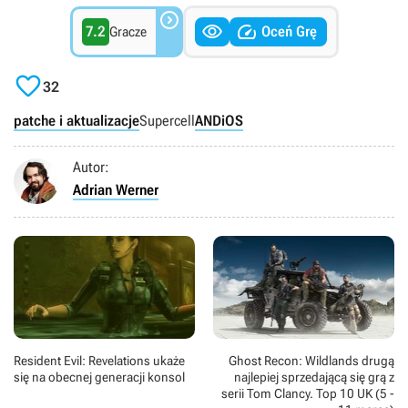



7.2
Oceń Grę
Gracze

32
patche i aktualizacje
Supercell
AND
iOS
Autor:
Adrian Werner
Resident Evil: Revelations ukaże
Ghost Recon: Wildlands drugą
się na obecnej generacji konsol
najlepiej sprzedającą się grą z
serii Tom Clancy. Top 10 UK (5 -