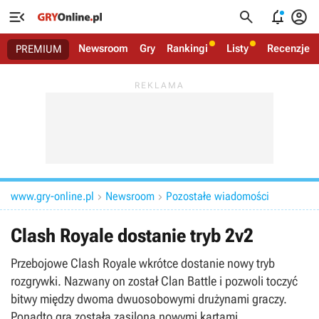




Newsroom
Gry
Rankingi
Listy
Recenzje
PREMIUM
www.gry-online.pl
Newsroom
Pozostałe wiadomości


Clash Royale dostanie tryb 2v2
Przebojowe Clash Royale wkrótce dostanie nowy tryb
rozgrywki. Nazwany on został Clan Battle i pozwoli toczyć
bitwy między dwoma dwuosobowymi drużynami graczy.
Ponadto gra została zasilona nowymi kartami.