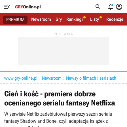




Newsroom
Gry
Rankingi
Listy
Recenzje
PREMIUM
www.gry-online.pl
Newsroom
Newsy o filmach i serialach


Cień i kość - premiera dobrze
ocenianego serialu fantasy Netflixa
W serwisie Netflix zadebiutował pierwszy sezon serialu
fantasy Shadow and Bone, czyli adaptacja książek z