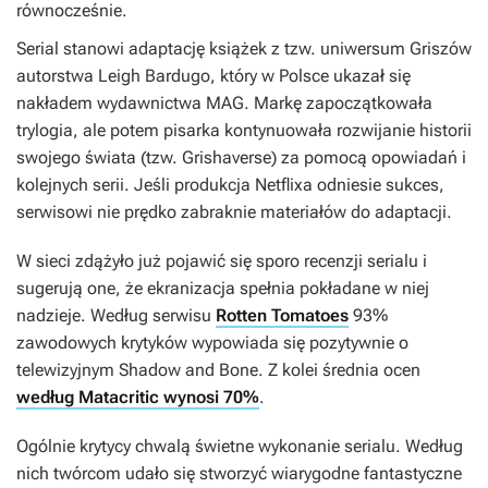
równocześnie.
Serial stanowi adaptację książek z tzw. uniwersum
Griszów
autorstwa Leigh Bardugo, który w Polsce ukazał się
nakładem wydawnictwa MAG. Markę zapoczątkowała
trylogia, ale potem pisarka kontynuowała rozwijanie historii
swojego świata (tzw. Grishaverse) za pomocą opowiadań i
kolejnych serii. Jeśli produkcja Netflixa odniesie sukces,
serwisowi nie prędko zabraknie materiałów do adaptacji.
W sieci zdążyło już pojawić się sporo recenzji serialu i
sugerują one, że ekranizacja spełnia pokładane w niej
nadzieje. Według serwisu
Rotten Tomatoes
93%
zawodowych krytyków wypowiada się pozytywnie o
telewizyjnym
Shadow and Bone
. Z kolei średnia ocen
według Matacritic wynosi 70%
.
Ogólnie krytycy chwalą świetne wykonanie serialu. Według
nich twórcom udało się stworzyć wiarygodne fantastyczne