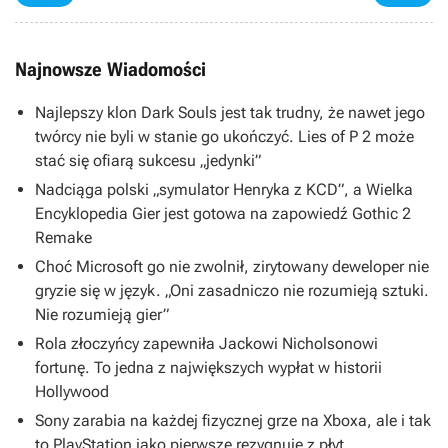
Najnowsze Wiadomości
Najlepszy klon Dark Souls jest tak trudny, że nawet jego
twórcy nie byli w stanie go ukończyć. Lies of P 2 może
stać się ofiarą sukcesu „jedynki”
Nadciąga polski „symulator Henryka z KCD”, a Wielka
Encyklopedia Gier jest gotowa na zapowiedź Gothic 2
Remake
Choć Microsoft go nie zwolnił, zirytowany deweloper nie
gryzie się w język. „Oni zasadniczo nie rozumieją sztuki.
Nie rozumieją gier”
Rola złoczyńcy zapewniła Jackowi Nicholsonowi
fortunę. To jedna z największych wypłat w historii
Hollywood
Sony zarabia na każdej fizycznej grze na Xboxa, ale i tak
to PlayStation jako pierwsze rezygnuje z płyt