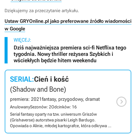
Dziękujemy za przeczytanie artykułu.
Ustaw GRYOnline.pl jako preferowane źródło wiadomości
w Google
WIĘCEJ:
Dziś najważniejsza premiera sci-fi Netflixa tego
tygodnia. Nowy thriller reżysera Szybkich i
wściekłych będzie hitem weekendu
SERIAL:
Cień i kość
(Shadow and Bone)

premiera: 2021
fantasy, przygodowy, dramat
Anulowany
Sezonów: 2
Odcinków: 16
Serial fantasy oparty na tzw. uniwersum Griszów
(Grishaverse) autorstwa pisarki Leigh Bardugo.
Opowiada o Alinie, młodej kartografce, która odkrywa w
sobie nadludzkie moce będące w stanie zniszczyć mrok