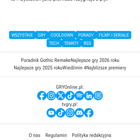
WSZYSTKIE
GRY
COOLDOWN
PORADY
FILMY I SERIALE
TECH
TEMATY
RSS
Poradnik Gothic Remake
Najlepsze gry 2026 roku
Najlepsze gry 2025 roku
Wiedźmin 4
Najbliższe premiery
GRYOnline.pl:
tvgry.pl:
O nas
Regulamin
Polityka redakcyjna