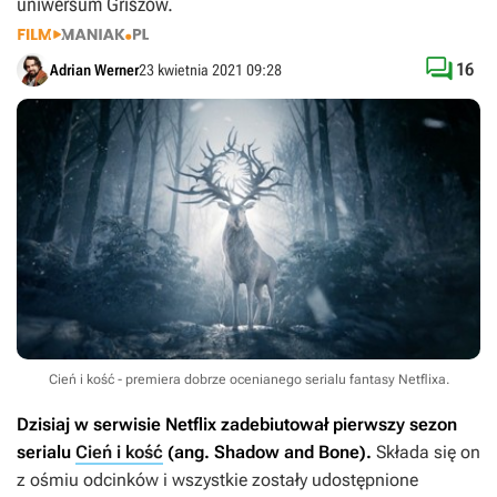
uniwersum Griszów.

16
Adrian Werner
23 kwietnia 2021 09:28
Cień i kość - premiera dobrze ocenianego serialu fantasy Netflixa.
Dzisiaj w serwisie Netflix zadebiutował pierwszy sezon
serialu
Cień i kość
(ang.
Shadow and Bone
).
Składa się on
z ośmiu odcinków i wszystkie zostały udostępnione