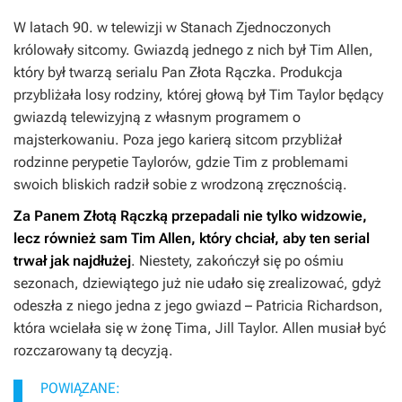
W latach 90. w telewizji w Stanach Zjednoczonych
królowały sitcomy. Gwiazdą jednego z nich był Tim Allen,
który był twarzą serialu Pan Złota Rączka. Produkcja
przybliżała losy rodziny, której głową był Tim Taylor będący
gwiazdą telewizyjną z własnym programem o
majsterkowaniu. Poza jego karierą sitcom przybliżał
rodzinne perypetie Taylorów, gdzie Tim z problemami
swoich bliskich radził sobie z wrodzoną zręcznością.
Za
Panem Złotą Rączką
przepadali nie tylko widzowie,
lecz również sam Tim Allen, który chciał, aby ten serial
trwał jak najdłużej
. Niestety, zakończył się po ośmiu
sezonach, dziewiątego już nie udało się zrealizować, gdyż
odeszła z niego jedna z jego gwiazd – Patricia Richardson,
która wcielała się w żonę Tima, Jill Taylor. Allen musiał być
rozczarowany tą decyzją.
POWIĄZANE: