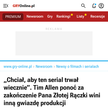




Newsroom
Gry
Rankingi
Listy
Recenzje
PREMIUM
www.gry-online.pl
Newsroom
Newsy o filmach i serialach


„Chciał, aby ten serial trwał
wiecznie”. Tim Allen ponoć za
zakończenie Pana Złotej Rączki wini
inną gwiazdę produkcji