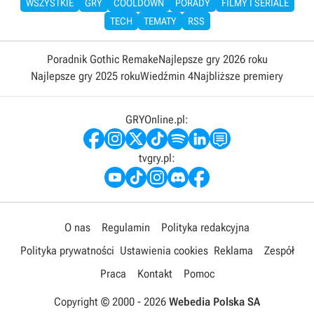
WSZYSTKIE
GRY
COOLDOWN
PORADY
FILMY I SERIALE
TECH
TEMATY
RSS
Poradnik Gothic Remake
Najlepsze gry 2026 roku
Najlepsze gry 2025 roku
Wiedźmin 4
Najbliższe premiery
GRYOnline.pl:
tvgry.pl:
O nas
Regulamin
Polityka redakcyjna
Polityka prywatności
Ustawienia cookies
Reklama
Zespół
Praca
Kontakt
Pomoc
Copyright © 2000 -
2026
Webedia Polska SA