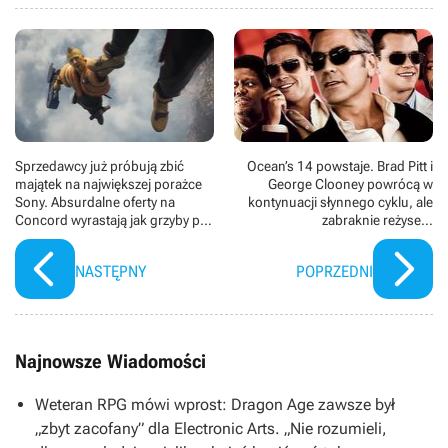
Sprzedawcy już próbują zbić
Ocean’s 14 powstaje. Brad Pitt i
majątek na największej porażce
George Clooney powrócą w
Sony. Absurdalne oferty na
kontynuacji słynnego cyklu, ale
Concord wyrastają jak grzyby po
zabraknie reżysera
deszczu
odpowiedzialnego za poprzednie
filmy
NASTĘPNY
POPRZEDNI
Najnowsze Wiadomości
Weteran RPG mówi wprost: Dragon Age zawsze był
„zbyt zacofany” dla Electronic Arts. „Nie rozumieli,