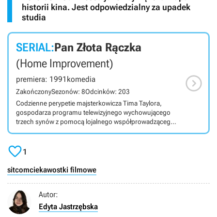
historii kina. Jest odpowiedzialny za upadek
studia
SERIAL:
Pan Złota Rączka
(Home Improvement)

premiera: 1991
komedia
Zakończony
Sezonów: 8
Odcinków: 203
Codzienne perypetie majsterkowicza Tima Taylora,
gospodarza programu telewizyjnego wychowującego
trzech synów z pomocą lojalnego współprowadzącego,
dominującej żony i niewidzialnego sąsiada.

1
sitcom
ciekawostki filmowe
Autor:
Edyta Jastrzębska