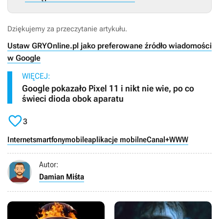
Dziękujemy za przeczytanie artykułu.
Ustaw GRYOnline.pl jako preferowane źródło wiadomości
w Google
WIĘCEJ:
Google pokazało Pixel 11 i nikt nie wie, po co
świeci dioda obok aparatu

3
Internet
smartfony
mobile
aplikacje mobilne
Canal+
WWW
Autor:
Damian Miśta