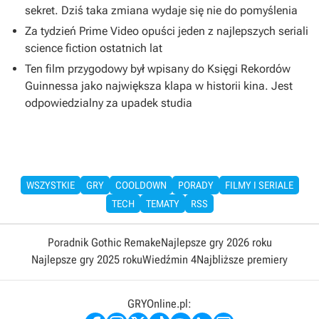
sekret. Dziś taka zmiana wydaje się nie do pomyślenia
Za tydzień Prime Video opuści jeden z najlepszych seriali
science fiction ostatnich lat
Ten film przygodowy był wpisany do Księgi Rekordów
Guinnessa jako największa klapa w historii kina. Jest
odpowiedzialny za upadek studia
WSZYSTKIE
GRY
COOLDOWN
PORADY
FILMY I SERIALE
TECH
TEMATY
RSS
Poradnik Gothic Remake
Najlepsze gry 2026 roku
Najlepsze gry 2025 roku
Wiedźmin 4
Najbliższe premiery
GRYOnline.pl: