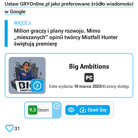
Ustaw GRYOnline.pl jako preferowane źródło wiadomości
w Google
WIĘCEJ:
Milion graczy i plany rozwoju. Mimo
„mieszanych” opinii twórcy Mistfall Hunter
świętują premierę
Big Ambitions

Data wydania:
10 marca 2023
Wczesny dostęp



9.3
Oceń Grę
Steam

31