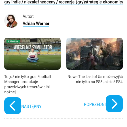
gry indie / niezależne
oceny / recenzje (gry)
strategie ekonomiczne
Autor:
Adrian Werner
To już nie tylko gra. Football
Nowe The Last of Us może wyjść
Manager produkuje
nie tylko na PS5, ale też PS4
prawdziwych trenerów piłki
nożnej
POPRZEDNI
NASTĘPNY