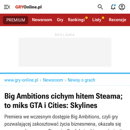




Newsroom
Gry
Rankingi
Listy
Recenzje
PREMIUM
www.gry-online.pl
Newsroom
Newsy o grach


Big Ambitions cichym hitem Steama;
to miks GTA i Cities: Skylines
Premiera we wczesnym dostępie Big Ambitions, czyli gry
pozwalającej zakosztować życia biznesmena, okazała się