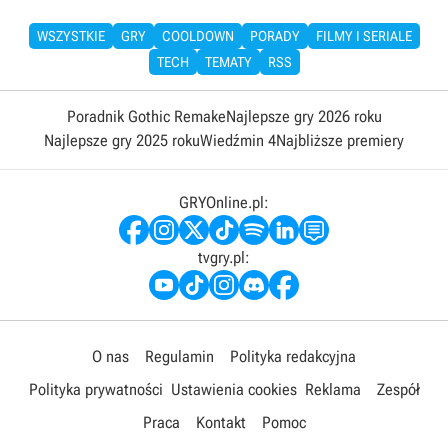
WSZYSTKIE
GRY
COOLDOWN
PORADY
FILMY I SERIALE
TECH
TEMATY
RSS
Poradnik Gothic Remake
Najlepsze gry 2026 roku
Najlepsze gry 2025 roku
Wiedźmin 4
Najbliższe premiery
GRYOnline.pl:
tvgry.pl:
O nas
Regulamin
Polityka redakcyjna
Polityka prywatności
Ustawienia cookies
Reklama
Zespół
Praca
Kontakt
Pomoc