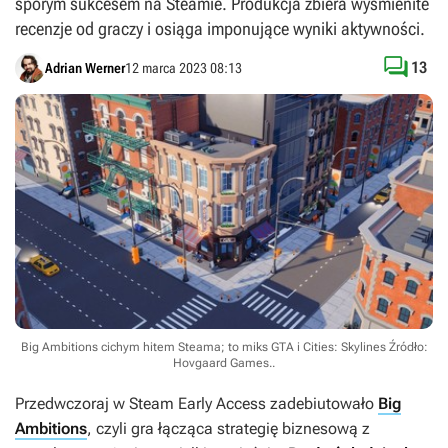
sporym sukcesem na Steamie. Produkcja zbiera wyśmienite
recenzje od graczy i osiąga imponujące wyniki aktywności.

13
Adrian Werner
12 marca 2023 08:13
Big Ambitions cichym hitem Steama; to miks GTA i Cities: Skylines
Źródło:
Hovgaard Games.
.
Przedwczoraj w Steam Early Access zadebiutowało
Big
Ambitions
, czyli gra łącząca strategię biznesową z