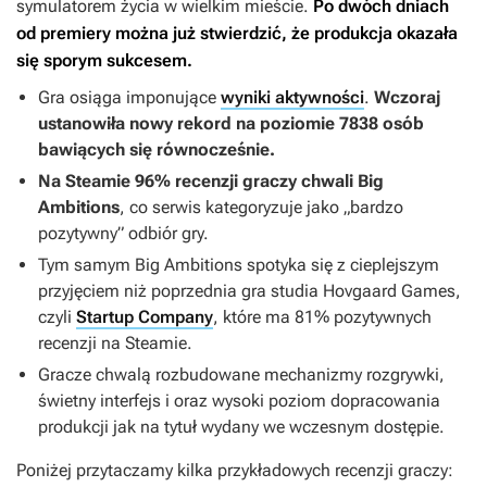
symulatorem życia w wielkim mieście.
Po dwóch dniach
od premiery można już stwierdzić, że produkcja okazała
się sporym sukcesem.
Gra osiąga imponujące
wyniki aktywności
.
Wczoraj
ustanowiła nowy rekord na poziomie 7838 osób
bawiących się równocześnie.
Na Steamie 96% recenzji graczy chwali
Big
Ambitions
, co serwis kategoryzuje jako „bardzo
pozytywny” odbiór gry.
Tym samym
Big Ambitions
spotyka się z cieplejszym
przyjęciem niż poprzednia gra studia Hovgaard Games,
czyli
Startup Company
, które ma 81% pozytywnych
recenzji na Steamie.
Gracze chwalą rozbudowane mechanizmy rozgrywki,
świetny interfejs i oraz wysoki poziom dopracowania
produkcji jak na tytuł wydany we wczesnym dostępie.
Poniżej przytaczamy kilka przykładowych recenzji graczy: