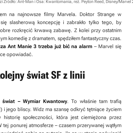
zi
Źródło: Ant-Man i Osa: Kwantomania, reż. Peyton Reed, Disney/Marvel
iem na najnowsze filmy Marvela.
Doktor Strange w
się slasherową koncepcję i zabrakło tylko tego, by
dobre rozkręcić krwawą zabawę. Z kolei przy ostatnim
ym komedię z dramatem, spędziłem fantastyczny czas.
cza
Ant Manie 3
trzeba już bić na alarm
– Marvel się
chce opowiadać.
ejny świat SF z linii
 świat – Wymiar Kwantowy
. To właśnie tam trafią
) i jego bliscy. Widz ma szansę odkryć tętniące życiem
historię społeczności, która jest ciemiężona przez
W tej ponurej atmosferze – czasem przerywanej wątłym