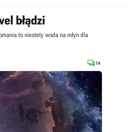
el błądzi
omania to niestety woda na młyn dla

14