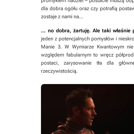
promykiem nadziei – postacie muszą odpo
dla dobra ogółu oraz czy potrafią posta
zostaje z nami na…
… no dobra, żartuję. Ale taki właśni
jeden z potencjalnych pomysłów i niesk
Manie 3
. W Wymiarze Kwantowym nie 
względem fabularnym to wręcz półprodu
postaci, zarysowanie tła dla głó
rzeczywistością.