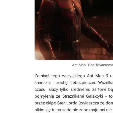
Ant-Man i Osa: Kwantoman
Zamiast tego wszystkiego
Ant Man 3
ra
śmieszni i trochę niebezpieczni. Wszelk
czasu, służy tylko średniemu żartowi b
pomylenia ze
Strażnikami Galaktyki
– to
przez ekipę Star-Lorda (zwłaszcza że domi
nikim się tu na serio nie zapoznaje ani n