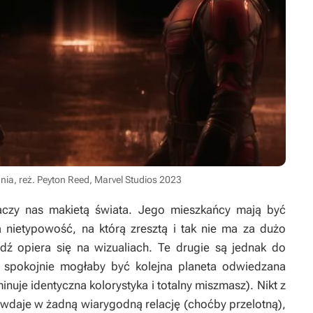
ia, reż. Peyton Reed, Marvel Studios 2023
czy nas makietą świata. Jego mieszkańcy mają być
a nietypowość, na którą zresztą i tak nie ma za dużo
ądź opiera się na wizualiach. Te drugie są jednak do
 spokojnie mogłaby być kolejna planeta odwiedzana
nuje identyczna kolorystyka i totalny miszmasz). Nikt z
ie wdaje w żadną wiarygodną relację (choćby przelotną),