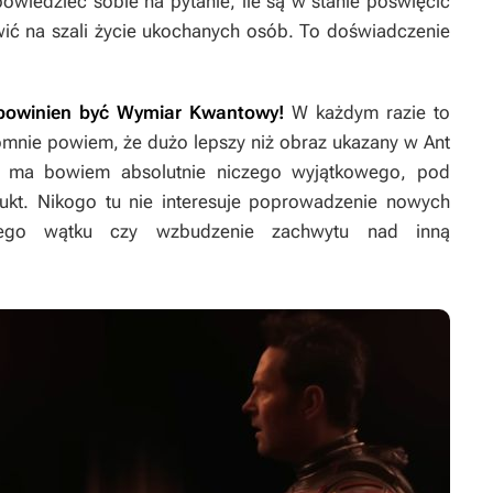
wiedzieć sobie na pytanie, ile są w stanie poświęcić
wić na szali życie ukochanych osób. To doświadczenie
e powinien być Wymiar Kwantowy!
W każdym razie to
romnie powiem, że dużo lepszy niż obraz ukazany w
Ant
ma bowiem absolutnie niczego wyjątkowego, pod
kt. Nikogo tu nie interesuje poprowadzenie nowych
wnego wątku czy wzbudzenie zachwytu nad inną