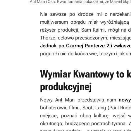
Ant Man i Osa: Kwantomania pokazał mi, że Marvel błąd
Nie zawsze po drodze mi z narzekan
multiwersum obłędu
miał wyróżniającą 
reżyser produkcji, Sam Raimi, mógł na 
Thorze
, celowo przesadzonym, mieszając
Jednak po
Czarnej Panterze 2
i zwłasz
pogubił i nie do końca wie, o czym i jak 
Wymiar Kwantowy to kol
produkcyjnej
Nowy
Ant Man
przedstawia nam
nowy
bohaterowie filmu, Scott Lang (Paul Rudd
miejsce, poznać obcą kulturę, wejść w 
okrutnego, budzącego postrach tyrana. 