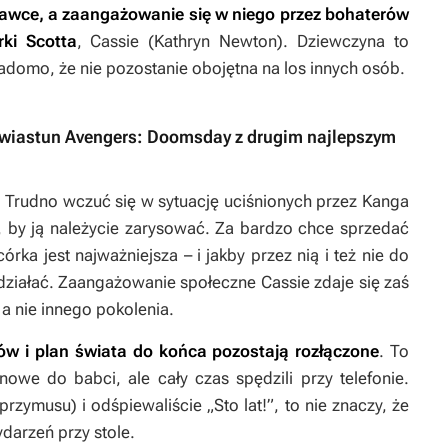
adzawce, a zaangażowanie się w niego przez bohaterów
rki Scotta
, Cassie (Kathryn Newton). Dziewczyna to
iadomo, że nie pozostanie obojętna na los innych osób.
Zwiastun Avengers: Doomsday z drugim najlepszym
a. Trudno wczuć się w sytuację uciśnionych przez Kanga
i, by ją należycie zarysować. Za bardzo chce sprzedać
órka jest najważniejsza – i jakby przez nią i też nie do
ziałać. Zaangażowanie społeczne Cassie zdaje się zaś
 a nie innego pokolenia.
ów i plan świata do końca pozostają rozłączone
. To
nowe do babci, ale cały czas spędzili przy telefonie.
przymusu) i odśpiewaliście „Sto lat!”, to nie znaczy, że
darzeń przy stole.