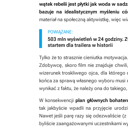
wątek rebelii jest płytki jak woda w s
bazuje na idealistycznym myśleniu có
materiał na społeczną aktywistkę, więc w
POWIĄZANE:
503 mln wyświetleń w 24 godziny. 
startem dla trailera w historii
Tylko że to strasznie cieniutka motywacj
Zdobywcę, skoro film nie znajduje chwil
wizerunek troskliwego ojca, dla którego c
końca za sprawą własnego wyboru musi d
wynikać z faktu, że należy ona do takiego,
W konsekwencji
plan głównych bohater
tak jakbyście wpadli na przyjęcie urodzi
Nawet jeśli parę razy się odezwaliście (z 
byliście zaangażowanymi uczestnikami wy