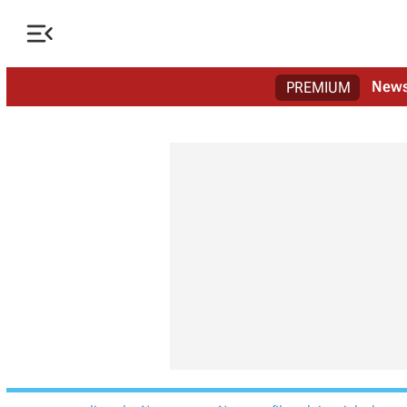

New
PREMIUM