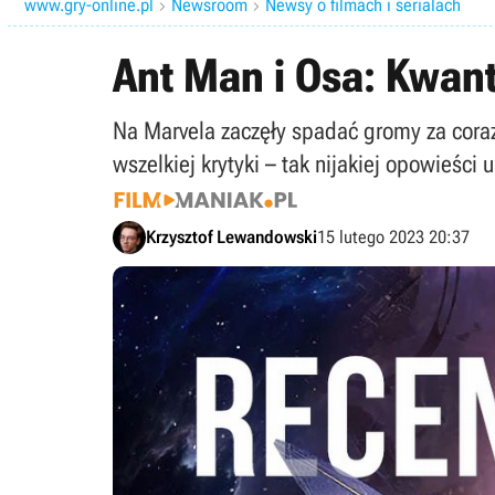
www.gry-online.pl
Newsroom
Newsy o filmach i serialach


Ant Man i Osa: Kwant
Na Marvela zaczęły spadać gromy za coraz
wszelkiej krytyki – tak nijakiej opowieśc
Krzysztof Lewandowski
15 lutego 2023 20:37