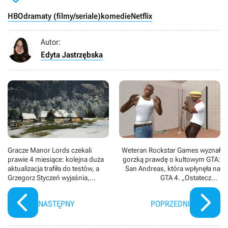
HBO
dramaty (filmy/seriale)
komedie
Netflix
Autor:
Edyta Jastrzębska
Gracze Manor Lords czekali
Weteran Rockstar Games wyznał
prawie 4 miesiące: kolejna duża
gorzką prawdę o kultowym GTA:
aktualizacja trafiła do testów, a
San Andreas, która wpłynęła na
Grzegorz Styczeń wyjaśnia,
GTA 4. „Ostatecznie
dlaczego trwało to tak długo
przesadziliśmy z liczbą
dostępnych opcji”
NASTĘPNY
POPRZEDNI