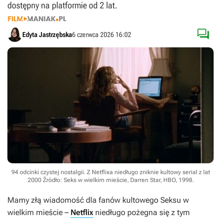
dostępny na platformie od 2 lat.

Edyta Jastrzębska
6 czerwca 2026 16:02
94 odcinki czystej nostalgii. Z Netflixa niedługo zniknie kultowy serial z lat
2000
Źródło: Seks w wielkim mieście, Darren Star, HBO, 1998
.
Mamy złą wiadomość dla fanów kultowego
Seksu w
wielkim mieście
–
Netflix
niedługo pożegna się z tym