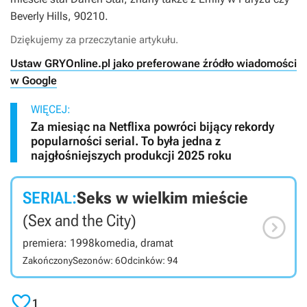
Beverly Hills, 90210
.
Dziękujemy za przeczytanie artykułu.
Ustaw GRYOnline.pl jako preferowane źródło wiadomości
w Google
WIĘCEJ:
Za miesiąc na Netflixa powróci bijący rekordy
popularności serial. To była jedna z
najgłośniejszych produkcji 2025 roku
SERIAL:
Seks w wielkim mieście

(Sex and the City)
premiera: 1998
komedia, dramat
Zakończony
Sezonów: 6
Odcinków: 94

1