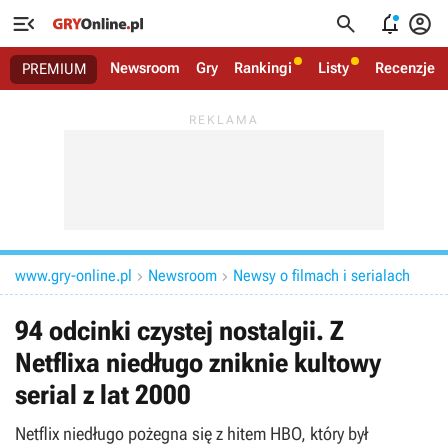




Newsroom
Gry
Rankingi
Listy
Recenzje
PREMIUM
www.gry-online.pl
Newsroom
Newsy o filmach i serialach


94 odcinki czystej nostalgii. Z
Netflixa niedługo zniknie kultowy
serial z lat 2000
Netflix niedługo pożegna się z hitem HBO, który był