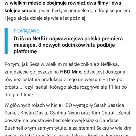
w wielkim mieście
obejmuje również dwa filmy i dwa
kolejne seriale
, jeden będący prequelem, a drugi sequelem
i jego akcja dzieje się wiele lat później.
POWIĄZANE:
Dziś na Netflix najważniejsza polska premiera
miesiąca. 8 nowych odcinków hitu podbije
platformę
Po tym, jak
Seks w wielkim mieście
zniknie z Nefliksa,
znajdziecie go jeszcze na
HBO Max
, gdzie jest dostępna
również ostatnia produkcja z tego uniwersum –
I tak po
prostu…
, czyli serial, którego akcja rozgrywa się 11 lat po
drugim filmie.
W głównych rolach w hicie HBO wystąpiły Sarah Jessica
Parker, Kristin Davis, Cynthia Nixon oraz Kim Catrall. Serial
powstał na podstawie bestselerowej książki Candace
Bushnell o tym samym tytule, a za sterami
Seksu w wielkim
mieście stał Darren Star, znany także z
Emily w Paryżu
czy