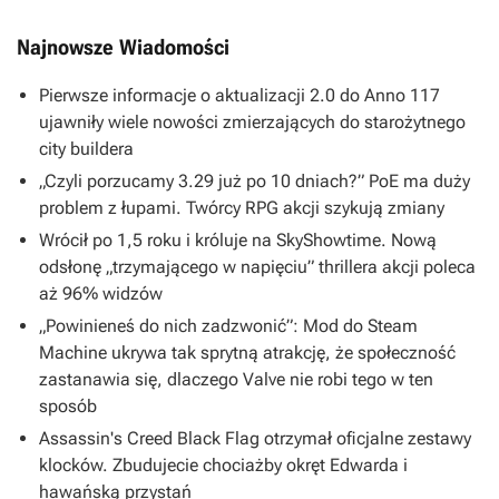
Najnowsze Wiadomości
Pierwsze informacje o aktualizacji 2.0 do Anno 117
ujawniły wiele nowości zmierzających do starożytnego
city buildera
„Czyli porzucamy 3.29 już po 10 dniach?” PoE ma duży
problem z łupami. Twórcy RPG akcji szykują zmiany
Wrócił po 1,5 roku i króluje na SkyShowtime. Nową
odsłonę „trzymającego w napięciu” thrillera akcji poleca
aż 96% widzów
„Powinieneś do nich zadzwonić”: Mod do Steam
Machine ukrywa tak sprytną atrakcję, że społeczność
zastanawia się, dlaczego Valve nie robi tego w ten
sposób
Assassin's Creed Black Flag otrzymał oficjalne zestawy
klocków. Zbudujecie chociażby okręt Edwarda i
hawańską przystań