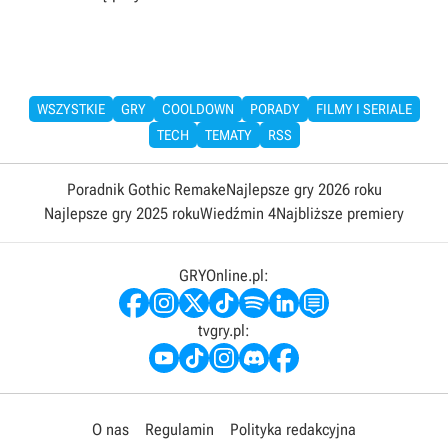
WSZYSTKIE
GRY
COOLDOWN
PORADY
FILMY I SERIALE
TECH
TEMATY
RSS
Poradnik Gothic Remake
Najlepsze gry 2026 roku
Najlepsze gry 2025 roku
Wiedźmin 4
Najbliższe premiery
GRYOnline.pl:
tvgry.pl:
O nas
Regulamin
Polityka redakcyjna