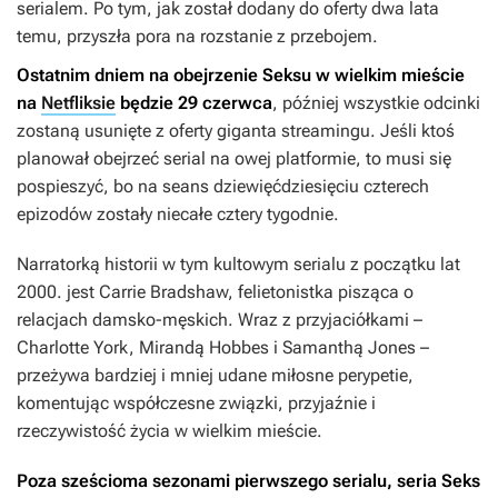
serialem. Po tym, jak został dodany do oferty dwa lata
temu, przyszła pora na rozstanie z przebojem.
Ostatnim dniem na obejrzenie
Seksu w wielkim mieście
na
Netfliksie
będzie 29 czerwca
, później wszystkie odcinki
zostaną usunięte z oferty giganta streamingu. Jeśli ktoś
planował obejrzeć serial na owej platformie, to musi się
pospieszyć, bo na seans dziewięćdziesięciu czterech
epizodów zostały niecałe cztery tygodnie.
Narratorką historii w tym kultowym serialu z początku lat
2000. jest Carrie Bradshaw, felietonistka pisząca o
relacjach damsko-męskich. Wraz z przyjaciółkami –
Charlotte York, Mirandą Hobbes i Samanthą Jones –
przeżywa bardziej i mniej udane miłosne perypetie,
komentując współczesne związki, przyjaźnie i
rzeczywistość życia w wielkim mieście.
Poza sześcioma sezonami pierwszego serialu, seria
Seks