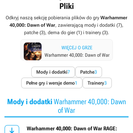
Pliki
Odkryj naszą sekcję pobierania plików do gry
Warhammer
40,000: Dawn of War
, zawierającą mody i dodatki (7),
patche (3), dema do gier (1) i trainery (3).
WIĘCEJ O GRZE
Warhammer 40,000: Dawn of War
Mody i dodatki
7
Patche
3
Pełne gry i wersje demo
1
Trainery
3
Mody i dodatki
Warhammer 40,000: Dawn
of War

Warhammer 40,000: Dawn of War RAGE: