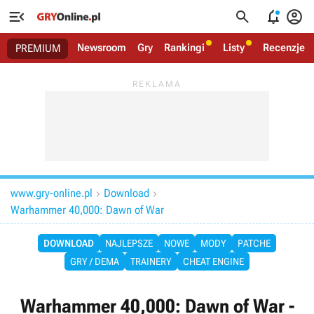




Newsroom
Gry
Rankingi
Listy
Recenzje
PREMIUM
www.gry-online.pl
Download


Warhammer 40,000: Dawn of War
DOWNLOAD
NAJLEPSZE
NOWE
MODY
PATCHE
GRY / DEMA
TRAINERY
CHEAT ENGINE
Warhammer 40,000: Dawn of War -