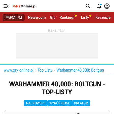




Newsroom
Gry
Rankingi
Listy
Recenzje
PREMIUM
www.gry-online.pl
Top Listy
Warhammer 40,000: Boltgun


WARHAMMER 40,000: BOLTGUN -
TOP-LISTY
NAJNOWSZE
WYRÓŻNIONE
KREATOR