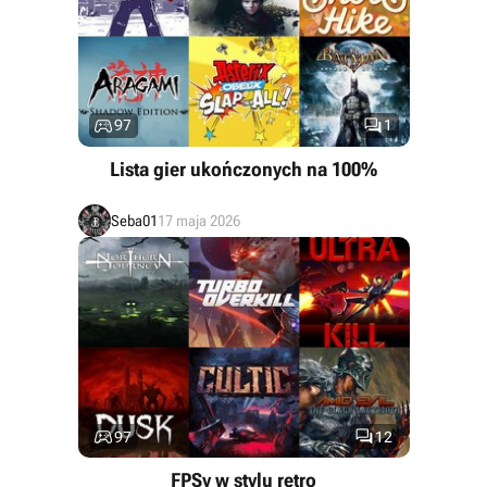


97
1
Lista gier ukończonych na 100%
Seba01
17 maja 2026


97
12
FPSy w stylu retro