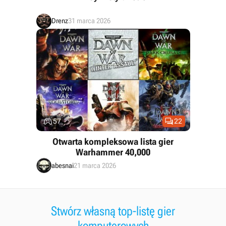
Drenz
31 marca 2026


57
22
Otwarta kompleksowa lista gier
Warhammer 40,000
abesnai
21 marca 2026
Stwórz własną top-listę gier
komputerowych