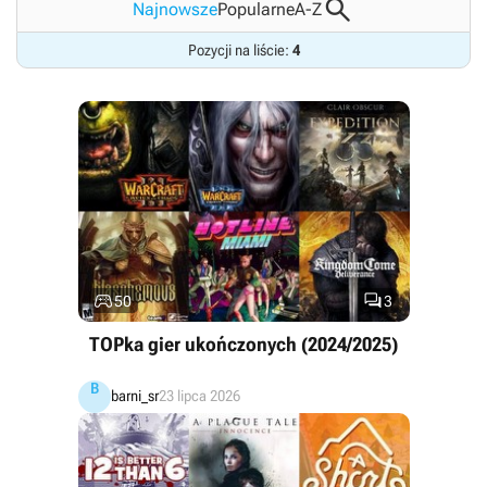

Najnowsze
Popularne
A-Z
Pozycji na liście:
4


50
3
TOPka gier ukończonych (2024/2025)
B
barni_sr
23 lipca 2026