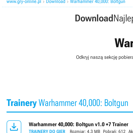
www.gry-online.pl
Download
Warhammer 40,000: Boltgun


Download
Najle
War
Odkryj naszą sekcję pobier
Trainery
Warhammer 40,000: Boltgun

Warhammer 40,000: Boltgun v1.0 +7 Trainer
TRAINERY DO GIER
Rozmiar:
4,3 MB
Pobrań:
612
Ak