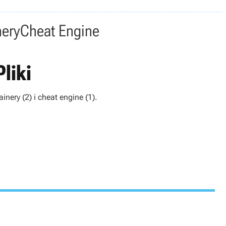
nery
Cheat Engine
liki
ainery (2) i cheat engine (1).