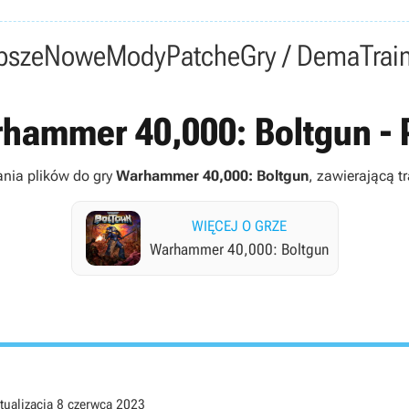
psze
Nowe
Mody
Patche
Gry / Dema
Trai
hammer 40,000: Boltgun - P
ania plików do gry
Warhammer 40,000: Boltgun
, zawierającą tr
WIĘCEJ O GRZE
Warhammer 40,000: Boltgun
tualizacja
8 czerwca 2023