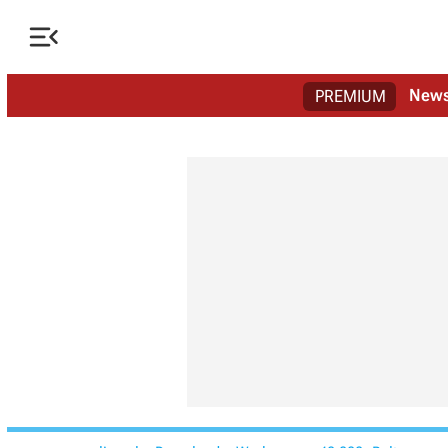

New
PREMIUM