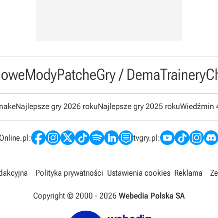
owe
Mody
Patche
Gry / Dema
Trainery
C
emake
Najlepsze gry 2026 roku
Najlepsze gry 2025 roku
Wiedźmin 
nline.pl:
tvgry.pl:
edakcyjna
Polityka prywatności
Ustawienia cookies
Reklama
Ze
Copyright © 2000 -
2026
Webedia Polska SA