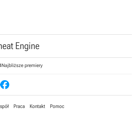
heat Engine
4
Najbliższe premiery
spół
Praca
Kontakt
Pomoc