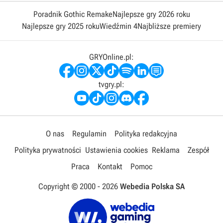
Poradnik Gothic Remake
Najlepsze gry 2026 roku
Najlepsze gry 2025 roku
Wiedźmin 4
Najbliższe premiery
GRYOnline.pl:
tvgry.pl:
O nas
Regulamin
Polityka redakcyjna
Polityka prywatności
Ustawienia cookies
Reklama
Zespół
Praca
Kontakt
Pomoc
Copyright © 2000 -
2026
Webedia Polska SA