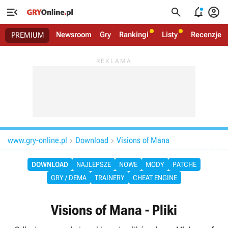




Newsroom
Gry
Rankingi
Listy
Recenzje
PREMIUM
www.gry-online.pl
Download
Visions of Mana


DOWNLOAD
NAJLEPSZE
NOWE
MODY
PATCHE
GRY / DEMA
TRAINERY
CHEAT ENGINE
Visions of Mana - Pliki