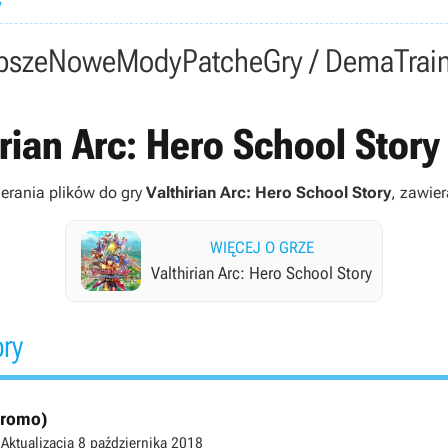
y
psze
Nowe
Mody
Patche
Gry / Dema
Trai
rian Arc: Hero School Story 
ierania plików do gry
Valthirian Arc: Hero School Story
, zawier
WIĘCEJ O GRZE
Valthirian Arc: Hero School Story
ory
(promo)
Aktualizacja
8 października 2018