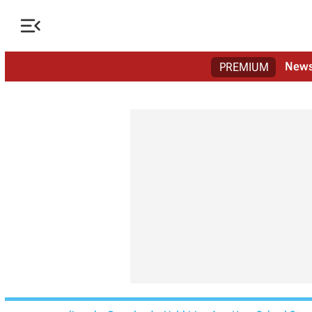

New
PREMIUM