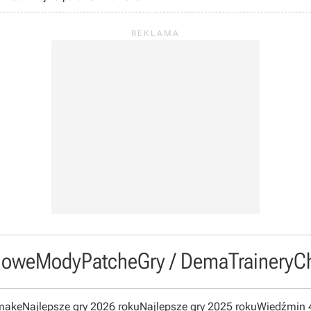
owe
Mody
Patche
Gry / Dema
Trainery
C
emake
Najlepsze gry 2026 roku
Najlepsze gry 2025 roku
Wiedźmin 