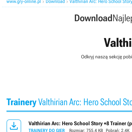
www.gry-online.pl
Download
Valthirian Arc: Hero School Stor


Download
Najle
Valthi
Odkryj naszą sekcję pob
Trainery
Valthirian Arc: Hero School St

Valthirian Arc: Hero School Story +8 Trainer 
TRAINERY DO GIER
Rozmiar:
755,4 KB
Pobrań:
2,4K