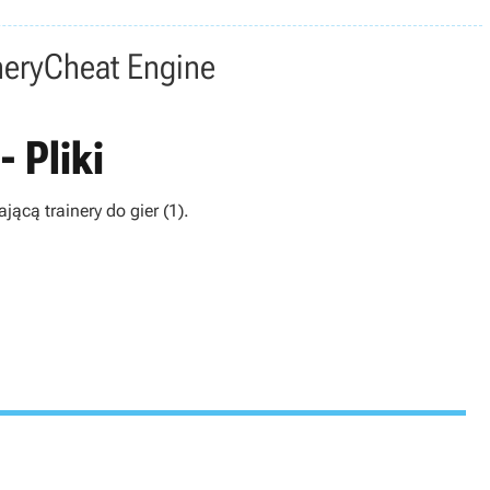
nery
Cheat Engine
- Pliki
ającą trainery do gier (1).