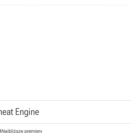
heat Engine
4
Najbliższe premiery