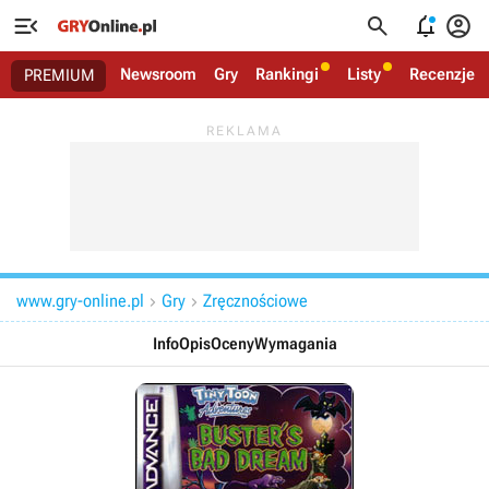




Newsroom
Gry
Rankingi
Listy
Recenzje
PREMIUM
www.gry-online.pl
Gry
Zręcznościowe


Info
Opis
Oceny
Wymagania