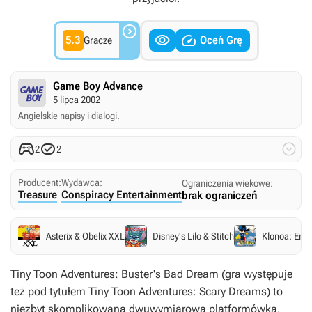



5.3
Oceń Grę
Gracze
Game Boy Advance
5 lipca 2002
Angielskie napisy i dialogi.



2
2
Producent:
Wydawca:
Ograniczenia wiekowe:
Treasure
Conspiracy Entertainment
brak ograniczeń
Asterix & Obelix XXL
Disney's Lilo & Stitch
Klonoa: Emp
Tiny Toon Adventures: Buster's Bad Dream
(gra występuje
też pod tytułem
Tiny Toon Adventures: Scary Dreams
) to
niezbyt skomplikowana dwuwymiarowa platformówka,