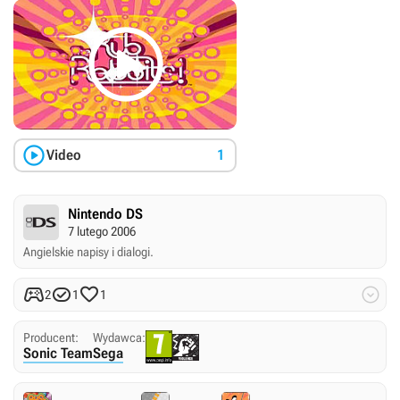


Video
1
Nintendo DS
7 lutego 2006
Angielskie napisy i dialogi.




2
1
1
Producent:
Wydawca:
Sonic Team
Sega