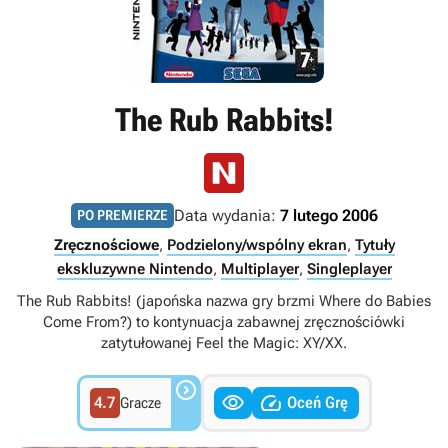
The Rub Rabbits!
Data wydania:
7 lutego 2006
PO PREMIERZE
Zręcznościowe
,
Podzielony/wspólny ekran
,
Tytuły
ekskluzywne Nintendo
,
Multiplayer
,
Singleplayer
The Rub Rabbits! (japońska nazwa gry brzmi Where do Babies
Come From?) to kontynuacja zabawnej zręcznościówki
zatytułowanej Feel the Magic: XY/XX.



4.7
Oceń Grę
Gracze