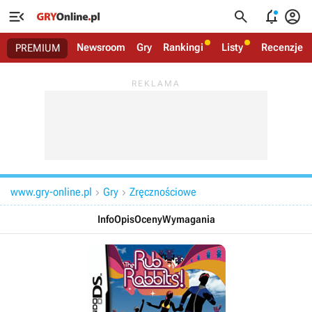




Newsroom
Gry
Rankingi
Listy
Recenzje
PREMIUM
www.gry-online.pl
Gry
Zręcznościowe


Info
Opis
Oceny
Wymagania