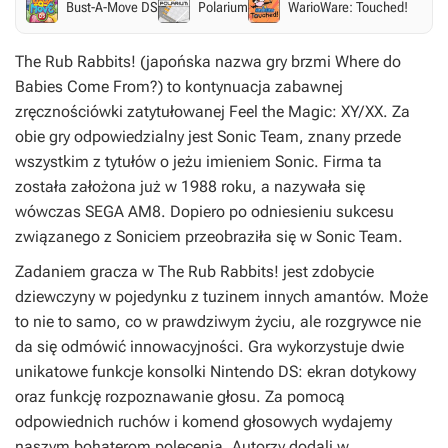
Bust-A-Move DS
Polarium
WarioWare: Touched!
The Rub Rabbits!
(japońska nazwa gry brzmi
Where do
Babies Come From?
) to kontynuacja zabawnej
zręcznościówki zatytułowanej
Feel the Magic: XY/XX
. Za
obie gry odpowiedzialny jest Sonic Team, znany przede
wszystkim z tytułów o jeżu imieniem Sonic. Firma ta
została założona już w 1988 roku, a nazywała się
wówczas SEGA AM8. Dopiero po odniesieniu sukcesu
związanego z Soniciem przeobraziła się w Sonic Team.
Zadaniem gracza w
The Rub Rabbits!
jest zdobycie
dziewczyny w pojedynku z tuzinem innych amantów. Może
to nie to samo, co w prawdziwym życiu, ale rozgrywce nie
da się odmówić innowacyjności. Gra wykorzystuje dwie
unikatowe funkcje konsolki Nintendo DS: ekran dotykowy
oraz funkcję rozpoznawanie głosu. Za pomocą
odpowiednich ruchów i komend głosowych wydajemy
naszym bohaterom polecenia. Autorzy dodali w