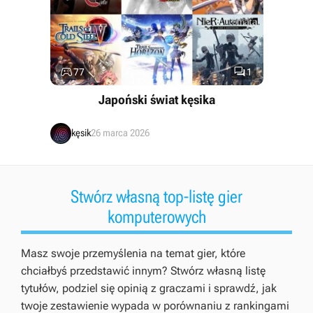


77
1
Japoński świat kęsika
kęsik
26 marca 2026
Stwórz własną top-listę gier
komputerowych
Masz swoje przemyślenia na temat gier, które
chciałbyś przedstawić innym? Stwórz własną listę
tytułów, podziel się opinią z graczami i sprawdź, jak
twoje zestawienie wypada w porównaniu z rankingami