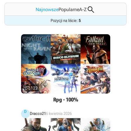

Najnowsze
Popularne
A-Z
Pozycji na liście:
5

122
Rpg - 100%
D
Dracco21
6 kwietnia 2026