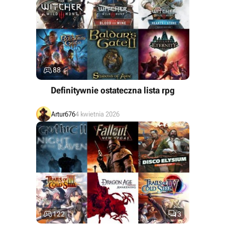

88
Definitywnie ostateczna lista rpg
Artur676
4 kwietnia 2026


122
3