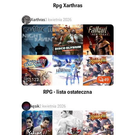
Rpg Xarthras
Xarthras
3 kwietnia 2026


122
49
RPG - lista ostateczna
kęsik
2 kwietnia 2026