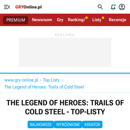




Newsroom
Gry
Rankingi
Listy
Recenzje
PREMIUM
www.gry-online.pl
Top Listy


The Legend of Heroes: Trails of Cold Steel
THE LEGEND OF HEROES: TRAILS OF
COLD STEEL - TOP-LISTY
NAJNOWSZE
WYRÓŻNIONE
KREATOR