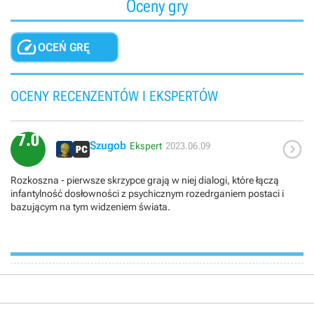
Oceny gry

OCEŃ GRĘ
OCENY RECENZENTÓW I EKSPERTÓW
7.0

Szugob
Ekspert
2023.06.09
Rozkoszna - pierwsze skrzypce grają w niej dialogi, które łączą
infantylność dosłowności z psychicznym rozedrganiem postaci i
bazującym na tym widzeniem świata.