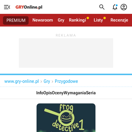




Newsroom
Gry
Rankingi
Listy
Recenzje
PREMIUM
www.gry-online.pl
Gry
Przygodowe


Info
Opis
Oceny
Wymagania
Seria