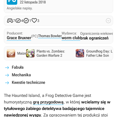
22 listopada 2018
Angielskie napisy.





7
4
1
3
Producent:
Wydawca:
Ograniczenia wiekowe:
Thomas Bowker
(PC)
Grace Bruxner
worm club
brak ograniczeń
Plants vs. Zombies:
Groundhog Day: Like
Maize
Garden Warfare 2
Father Like Son
Fabuła
Mechanika
Kwestie techniczne
The Haunted Island, a Frog Detective Game
jest
humorystyczną
grą przygodową
, w której
wcielamy się w
tytułowego żabiego detektywa badającego tajemnice
nawiedzonej wyspy
. Za opracowaniem tej produkcji stoi