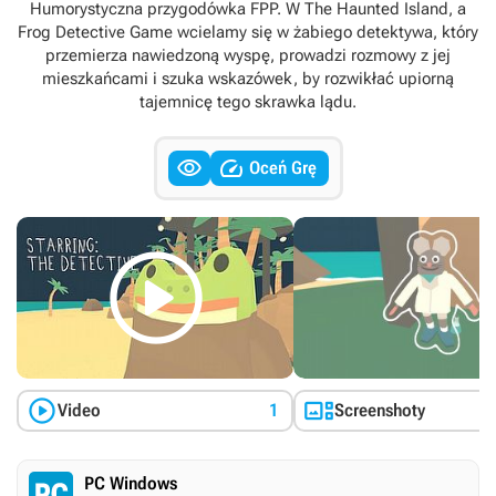
Humorystyczna przygodówka FPP. W The Haunted Island, a
Frog Detective Game wcielamy się w żabiego detektywa, który
przemierza nawiedzoną wyspę, prowadzi rozmowy z jej
mieszkańcami i szuka wskazówek, by rozwikłać upiorną
tajemnicę tego skrawka lądu.


Oceń Grę



Video
1
Screenshoty
PC Windows