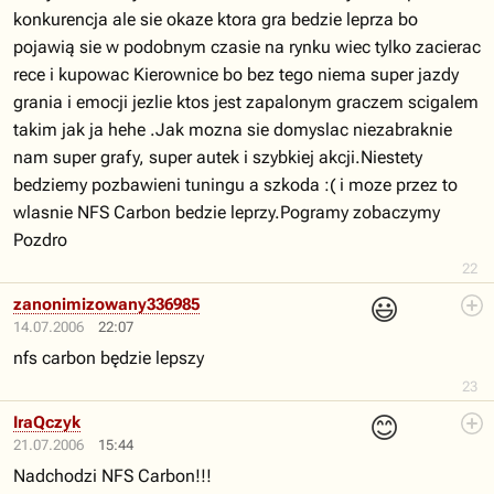
konkurencja ale sie okaze ktora gra bedzie leprza bo
pojawią sie w podobnym czasie na rynku wiec tylko zacierac
rece i kupowac Kierownice bo bez tego niema super jazdy
grania i emocji jezlie ktos jest zapalonym graczem scigalem
takim jak ja hehe .Jak mozna sie domyslac niezabraknie
nam super grafy, super autek i szybkiej akcji.Niestety
bedziemy pozbawieni tuningu a szkoda :( i moze przez to
wlasnie NFS Carbon bedzie leprzy.Pogramy zobaczymy
Pozdro
22
😃
zanonimizowany336985
14.07.2006
22:07
nfs carbon będzie lepszy
23
😊
IraQczyk
21.07.2006
15:44
Nadchodzi NFS Carbon!!!