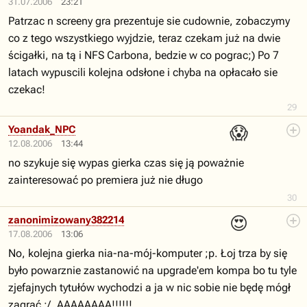
31.07.2006
23:21
Patrzac n screeny gra prezentuje sie cudownie, zobaczymy
co z tego wszystkiego wyjdzie, teraz czekam już na dwie
ścigałki, na tą i NFS Carbona, bedzie w co pograc;) Po 7
latach wypuscili kolejna odsłone i chyba na opłacało sie
czekac!
29
😱
Yoandak_NPC
12.08.2006
13:44
no szykuje się wypas gierka czas się ją poważnie
zainteresować po premiera już nie długo
30
😍
zanonimizowany382214
17.08.2006
13:06
No, kolejna gierka nia-na-mój-komputer ;p. Łoj trza by się
było powarznie zastanowić na upgrade'em kompa bo tu tyle
zjefajnych tytułów wychodzi a ja w nic sobie nie będę mógł
zagrać ;/. AAAAAAAA!!!!!!