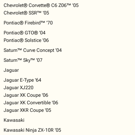
Chevrolet® Corvette® C6 Z06™ '05
Chevrolet® SSR™ '05
Pontiac® Firebird™ '70
Pontiac® GTO® '04
Pontiac® Solstice '06
Saturn™ Curve Concept '04
Saturn™ Sky™ '07
Jaguar
Jaguar E-Type '64
Jaguar XJ220
Jaguar XK Coupe '06
Jaguar XK Convertible '06
Jaguar XKR Coupe '05
Kawasaki
Kawasaki Ninja ZX-10R '05