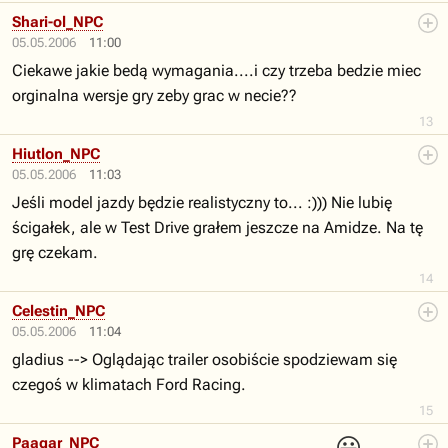
Shari-ol_NPC
05.05.2006
11:00
Ciekawe jakie bedą wymagania....i czy trzeba bedzie miec
orginalna wersje gry zeby grac w necie??
13
Hiutlon_NPC
05.05.2006
11:03
Jeśli model jazdy będzie realistyczny to... :))) Nie lubię
ścigałek, ale w Test Drive grałem jeszcze na Amidze. Na tę
grę czekam.
14
Celestin_NPC
05.05.2006
11:04
gladius --> Oglądając trailer osobiście spodziewam się
czegoś w klimatach Ford Racing.
15
Paagar_NPC