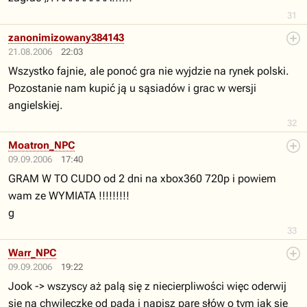
31
zanonimizowany384143
21.08.2006
22:03
Wszystko fajnie, ale ponoć gra nie wyjdzie na rynek polski.
Pozostanie nam kupić ją u sąsiadów i grac w wersji
angielskiej.
32
Moatron_NPC
09.09.2006
17:40
GRAM W TO CUDO od 2 dni na xbox360 720p i powiem
wam ze WYMIATA !!!!!!!!!
g
33
Warr_NPC
09.09.2006
19:22
Jook -> wszyscy aż palą się z niecierpliwości więc oderwij
się na chwileczkę od pada i napisz parę słów o tym jak się