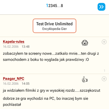

1
2
3
4
5
...
8
Test Drive Unlimited
Encyklopedia Gier
😱
Kapela-rules
16.02.2006
13:48
zobaczylem te screeny nowe...zatkalo mnie...ten drugi z
samochodem z boku to wyglada jak prawdziwy :O
1
👍
Paagar_NPC
16.02.2006
14:05
ja widziałem filmiki z gry w wysokiej rozdz....szczękorzut
dobrze ze gra wychodzi na PC, bo inaczej bym sie
pochlastał