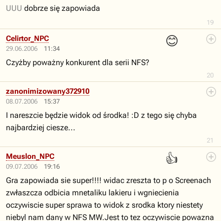
UUU
dobrze się zapowiada
19
😊
Celirtor_NPC
29.06.2006
11:34
Czyżby poważny konkurent dla serii NFS?
20
zanonimizowany372910
08.07.2006
15:37
I nareszcie będzie widok od środka! :D z tego się chyba
najbardziej ciesze...
21
👍
Meuslon_NPC
09.07.2006
19:16
Gra zapowiada sie super!!!! widac zreszta to p o Screenach
zwłaszcza odbicia mnetaliku lakieru i wgniecienia
oczywiscie super sprawa to widok z srodka ktory niestety
niebyl nam dany w NFS MW.Jest to tez oczywiscie powazna