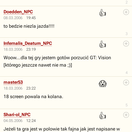
2
👍
Doedden_NPC
08.03.2006
19:45
to bedzie niezla jazda!!!!
3
👍
Infernalis_Deatum_NPC
18.03.2006
23:19
Woow...dla tej gry jestem gotów porzucić GT: Vision
[którego jeszcze nawet nie ma ;)]
4
😱
master53
18.03.2006
23:22
18 screen powala na kolana.
5
👍
Shari-ol_NPC
04.05.2006
12:24
Jeżeli ta gra jest w polowie tak fajna jak jest napisane w