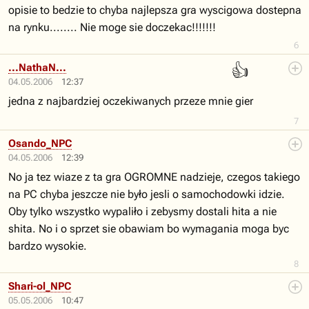
opisie to bedzie to chyba najlepsza gra wyscigowa dostepna
na rynku........ Nie moge sie doczekac!!!!!!!
6
👍
...NathaN...
04.05.2006
12:37
jedna z najbardziej oczekiwanych przeze mnie gier
7
Osando_NPC
04.05.2006
12:39
No ja tez wiaze z ta gra OGROMNE nadzieje, czegos takiego
na PC chyba jeszcze nie było jesli o samochodowki idzie.
Oby tylko wszystko wypaliło i zebysmy dostali hita a nie
shita. No i o sprzet sie obawiam bo wymagania moga byc
bardzo wysokie.
8
Shari-ol_NPC
05.05.2006
10:47