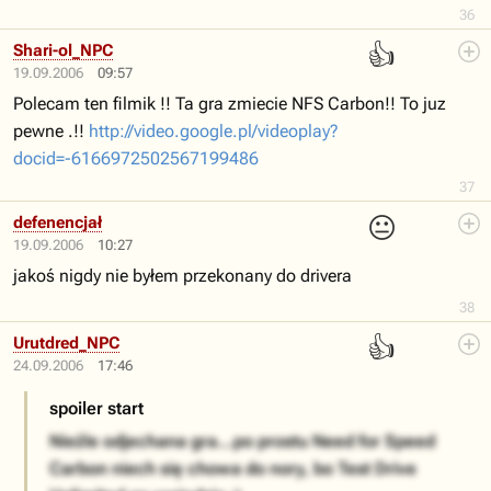
36
👍
Shari-ol_NPC
19.09.2006
09:57
Polecam ten filmik !! Ta gra zmiecie NFS Carbon!! To juz
pewne .!!
http://video.google.pl/videoplay?
docid=-6166972502567199486
37
😐
defenencjał
19.09.2006
10:27
jakoś nigdy nie byłem przekonany do drivera
38
👍
Urutdred_NPC
24.09.2006
17:46
spoiler start
Nieźle odjechana gra...po prostu Need for Speed
Carbon niech się chowa do nory, bo Test Drive