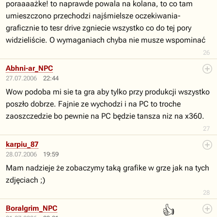
poraaaażke! to naprawde powala na kolana, to co tam
umieszczono przechodzi najśmielsze oczekiwania-
graficznie to tesr drive zgniecie wszystko co do tej pory
widzieliście. O wymaganiach chyba nie musze wspominać
26
Abhni-ar_NPC
27.07.2006
22:44
Wow podoba mi sie ta gra aby tylko przy produkcji wszystko
poszło dobrze. Fajnie ze wychodzi i na PC to troche
zaoszczedzie bo pewnie na PC będzie tansza niz na x360.
27
karpiu_87
28.07.2006
19:59
Mam nadzieje że zobaczymy taką grafike w grze jak na tych
zdjęciach ;)
28
👍
Boralgrim_NPC