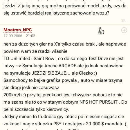
jeździ. Z jaką inną grą można porównać model jazdy, czy da
się ustawić bardziej realistyczne zachowanie wozu?
34
👍
Moatron_NPC
17.09.2006
21:02
heh za duzo tych gier na X'a tylko czasu brak , ale naprawde
powiem wam ze rzadzi wlasnie
TD Unlimited i Saint Row , co do samego Test Drive nie jest
latwy --> Symulacja troche ARCADE ale jednak nastawiona
na symulacje JEZDZI SIE ZAJE... ale Ciezko :)
Samochody to bajka grafika powala , auto w miare trzyma
sie drogi jesli nie zasuwasz
200km/h :) przy tej predkosci jesli chwycisz pobocze to nie
ma szans nie to co w starym dobrym NFS HOT PURSUIT . Do
pelni szczescia tylko kierownicy.
Jedyny minus to trudnosc gry latasz po miescie sicgasz sie
za kase i nagle stluczka PSY i dostajesz 20.000 $ mandatu (