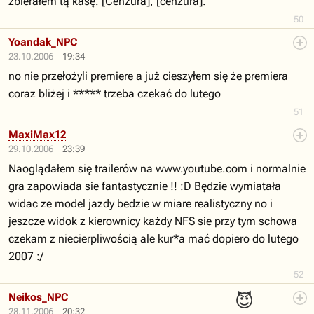
zbierałem tą kasę. [Cenzura], [cenzura].
50
Yoandak_NPC
23.10.2006
19:34
no nie przełożyli premiere a już cieszyłem się że premiera
coraz bliżej i ***** trzeba czekać do lutego
51
MaxiMax12
29.10.2006
23:39
Naoglądałem się trailerów na www.youtube.com i normalnie
gra zapowiada sie fantastycznie !! :D Będzie wymiatała
widac ze model jazdy bedzie w miare realistyczny no i
jeszcze widok z kierownicy każdy NFS sie przy tym schowa
czekam z niecierpliwością ale kur*a mać dopiero do lutego
2007 :/
52
😈
Neikos_NPC
28.11.2006
20:32