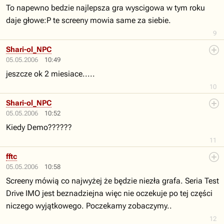
To napewno bedzie najlepsza gra wyscigowa w tym roku
daje głowe:P te screeny mowia same za siebie.
9
Shari-ol_NPC
05.05.2006
10:49
jeszcze ok 2 miesiace.....
10
Shari-ol_NPC
05.05.2006
10:52
Kiedy Demo??????
11
fftc
05.05.2006
10:58
Screeny mówią co najwyżej że będzie niezła grafa. Seria Test
Drive IMO jest beznadziejna więc nie oczekuje po tej części
niczego wyjątkowego. Poczekamy zobaczymy..
12