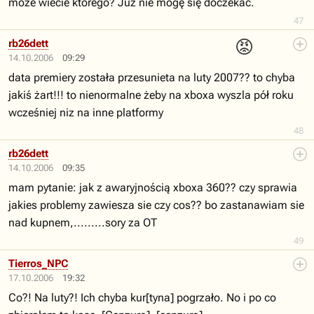
może wiecie którego? Już nie mogę się doczekać.
47
😡
rb26dett
14.10.2006
09:29
data premiery została przesunieta na luty 2007?? to chyba
jakiś żart!!! to nienormalne żeby na xboxa wyszla pół roku
wcześniej niz na inne platformy
48
rb26dett
14.10.2006
09:35
mam pytanie: jak z awaryjnością xboxa 360?? czy sprawia
jakies problemy zawiesza sie czy cos?? bo zastanawiam sie
nad kupnem,.........sory za OT
49
Tierros_NPC
17.10.2006
19:32
Co?! Na luty?! Ich chyba kur[tyna] pogrzało. No i po co