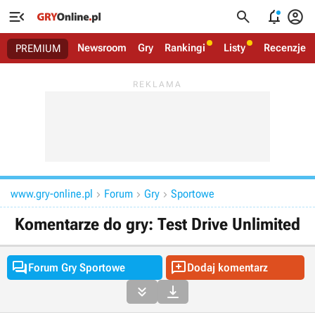




Newsroom
Gry
Rankingi
Listy
Recenzje
PREMIUM
www.gry-online.pl
Forum
Gry
Sportowe



Komentarze do gry: Test Drive Unlimited


Forum Gry Sportowe
Dodaj komentarz

