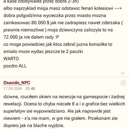
a kase zdobywales przez dobre 2-3h)
albo naprzyklad misja masz odstawic ferrari kolesiowi --->
dobra polgodzinna wycieczka przez miasto mozna
zainkasowac 80.000 $ jak nie zadrapiesz nawet zderzaka (
prawnie niemozliwe ) moja dziewczyna zaliczyla to na
72.000 ja nie dalem rady :P
co moge powiedziec jak ktos zebral juzna konsolke to
smialo moze wydac jeszcze te 2 paczki
WARTO
pozdro ALL
35
Osando_NPC
17.09.2006
21:48
dziwne, rzuciłem okiem na recenzje na gamespocie i żadnej
rewelacji. Ocena to chyba niecałe 8 a i o grafice bez wielkich
superlatyw sie wypowiedziano. Ale jak naprawde jest
niewiem - x'a nie mam, w gre nie grałem. Przekonam sie
dopiero jak na blache wyjdzie.