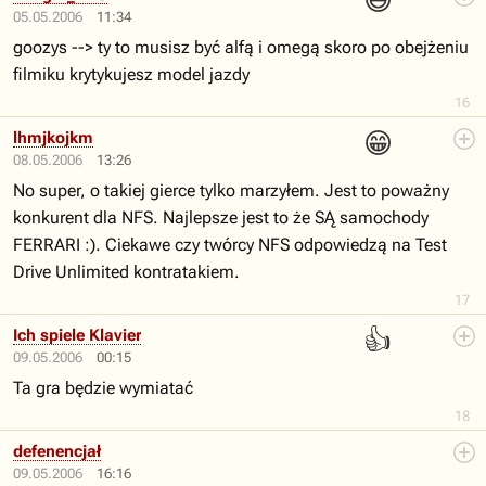
😃
05.05.2006
11:34
goozys --> ty to musisz być alfą i omegą skoro po obejżeniu
filmiku krytykujesz model jazdy
16
😁
lhmjkojkm
08.05.2006
13:26
No super, o takiej gierce tylko marzyłem. Jest to poważny
konkurent dla NFS. Najlepsze jest to że SĄ samochody
FERRARI :). Ciekawe czy twórcy NFS odpowiedzą na Test
Drive Unlimited kontratakiem.
17
👍
Ich spiele Klavier
09.05.2006
00:15
Ta gra będzie wymiatać
18
defenencjał
09.05.2006
16:16