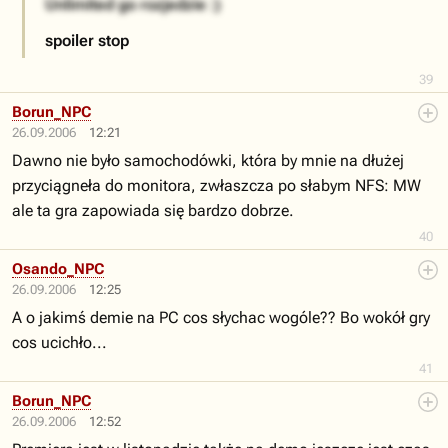
Unlimited go rozjedzie :)
spoiler stop
39
Borun_NPC
26.09.2006
12:21
Dawno nie było samochodówki, która by mnie na dłużej
przyciągneła do monitora, zwłaszcza po słabym NFS: MW
ale ta gra zapowiada się bardzo dobrze.
40
Osando_NPC
26.09.2006
12:25
A o jakimś demie na PC cos słychac wogóle?? Bo wokół gry
cos ucichło...
41
Borun_NPC
26.09.2006
12:52