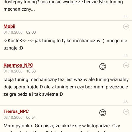
dostepny tuning? cos mi sie wydaje ze bedzie tylko tuning
mechaniczny...
44
Mobii
01.10.2006
02:00
<-KosteK-> --> jak tuning to tylko mechaniczny :) innego nie
uznaje :D
45
😊
Kearmos_NPC
01.10.2006
10:53
racja tuning mechaniczny tez jest wazny ale tuning wizualny
daje spora frajde:D ale z tuningiem czy bez mam przeczucie
ze gra bedzie i tak swietna:D
46
😍
Tierros_NPC
03.10.2006
06:54
Mam pytanko. Gra piszą że ukaże się w listopadzie. Czy