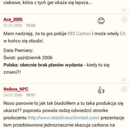
ciekawe, która z tych ger okaże się lepsza...
24
😊
Ace_2005
21.07.2006
15:53
Mam nadzieję, że ta gra pobije
NfS Carbon
i może wtedy
EA
w końcu się obudzi.
Data Premiery:
Świat: październik 2006
Polska: obecnie brak planów wydania
- kiedy to się
zmieni?!
25
👍
Neikos_NPC
24.07.2006
19:57
Nooo panowie to jak tak biadoliłem a tu taka produkcja się
ukarze?? poprostu powala radzę odwiedzić stronke
producenta
http://www.testdriveunlimited.com/
prezentacje
tam przedstawione jednoznacznie skazuja carbona na