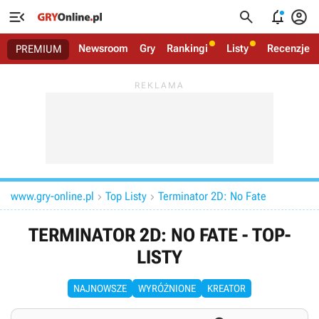




Newsroom
Gry
Rankingi
Listy
Recenzje
PREMIUM
www.gry-online.pl
Top Listy
Terminator 2D: No Fate


TERMINATOR 2D: NO FATE - TOP-
LISTY
NAJNOWSZE
WYRÓŻNIONE
KREATOR