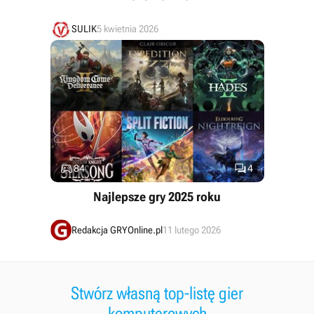
SULIK
5 kwietnia 2026


84
4
Najlepsze gry 2025 roku
Redakcja GRYOnline.pl
11 lutego 2026
Stwórz własną top-listę gier
komputerowych