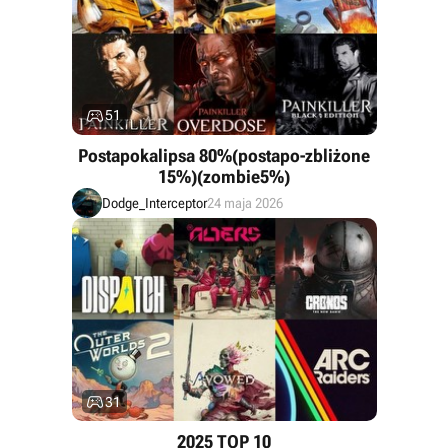

51
Postapokalipsa 80%(postapo-zbliżone
15%)(zombie5%)
Dodge_Interceptor
24 maja 2026

31
2025 TOP 10