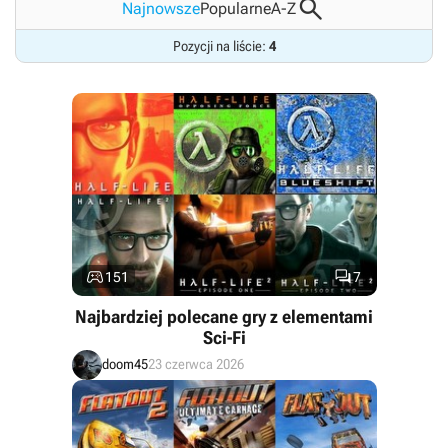

Najnowsze
Popularne
A-Z
Pozycji na liście:
4


151
7
Najbardziej polecane gry z elementami
Sci-Fi
doom45
23 czerwca 2026