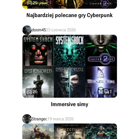

29
Najbardziej polecane gry Cyberpunk
doom45
23 czerwca 2026


26
1
Immersive simy
Stranger.
19 marca 2026