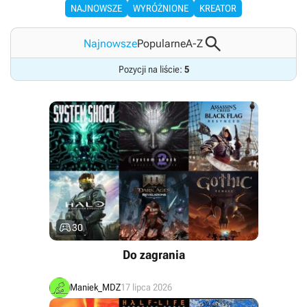
NAJNOWSZE
WYRÓŻNIONE
KREATOR

Najnowsze
Popularne
A-Z
Pozycji na liście:
5

30
Do zagrania
Maniek_MDZ
17 lipca 2026