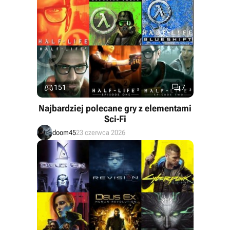


151
7
Najbardziej polecane gry z elementami
Sci-Fi
doom45
23 czerwca 2026