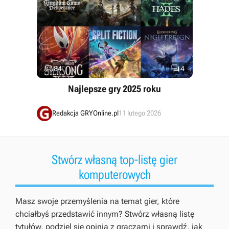


84
4
Najlepsze gry 2025 roku
Redakcja GRYOnline.pl
11 lutego 2026
Stwórz własną top-listę gier
komputerowych
Masz swoje przemyślenia na temat gier, które
chciałbyś przedstawić innym? Stwórz własną listę
tytułów, podziel się opinią z graczami i sprawdź, jak