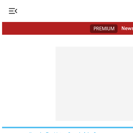

New
PREMIUM