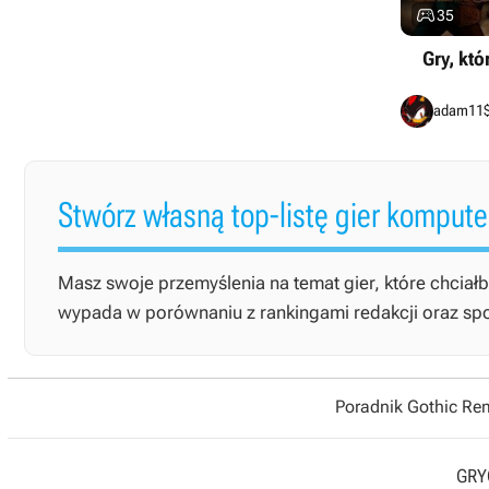

35
Gry, kt
adam11
Stwórz własną top-listę gier komput
Masz swoje przemyślenia na temat gier, które chciałb
wypada w porównaniu z rankingami redakcji oraz społe
Poradnik Gothic R
GRYO