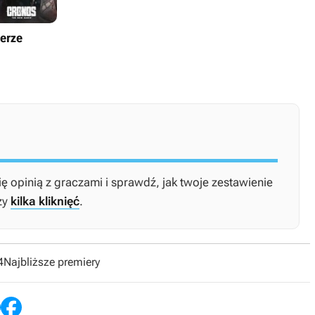
ierze
ię opinią z graczami i sprawdź, jak twoje zestawienie
zy
kilka kliknięć
.
4
Najbliższe premiery