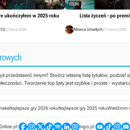

96
óre ukończyłem w 2025 roku
Lista życzeń - po prem
$13
23 lipca 2026
Mówca Umarłych
27 marca 2026
erowych
yś przedstawić innym? Stwórz własną listę tytułów, podziel s
czności. Tworzenie top listy jest szybkie i proste - wystarc
emake
Najlepsze gry 2026 roku
Najlepsze gry 2025 roku
Wiedźmin 
nline.pl:
tvgry.pl: