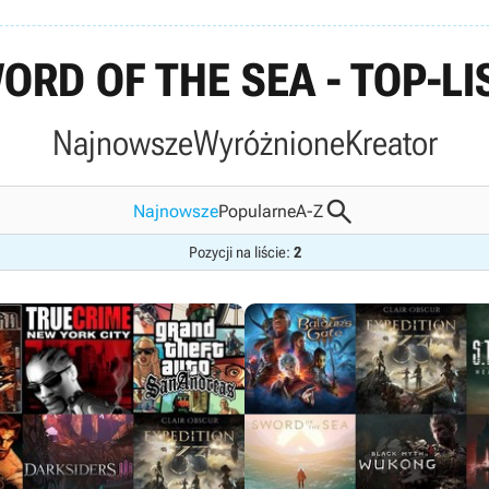
ORD OF THE SEA - TOP-LI
Najnowsze
Wyróżnione
Kreator

Najnowsze
Popularne
A-Z
Pozycji na liście:
2