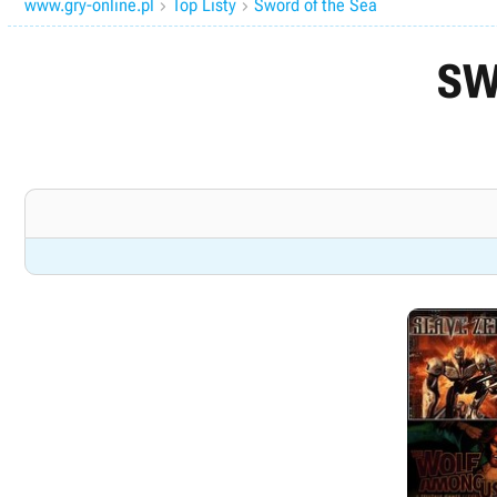
www.gry-online.pl
Top Listy
Sword of the Sea


SW